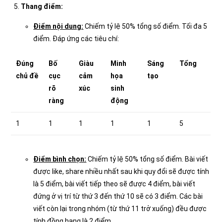
Thang điểm:
Điểm nội dung:
Chiếm tỷ lệ 50% tổng số điểm. Tối đa 5
điểm. Đáp ứng các tiêu chí:
Đúng
Bố
Giàu
Minh
Sáng
Tổng
chủ đề
cục
cảm
họa
tạo
rõ
xúc
sinh
ràng
động
1
1
1
1
1
5
Điểm bình chọn:
Chiếm tỷ lệ 50% tổng số điểm. Bài viết
được like, share nhiều nhất sau khi quy đổi sẽ được tính
là 5 điểm, bài viết tiếp theo sẽ được 4 điểm, bài viết
đứng ở vị trí từ thứ 3 đến thứ 10 sẽ có 3 điểm. Các bài
viết còn lại trong nhóm (từ thứ 11 trở xuống) đều được
tính đồng hạng là 2 điểm.