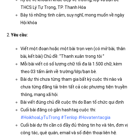
THCS Lý Tự Trọng, TP. Thanh Hóa
Bày tỏ những tình cảm, suy nghĩ, mong muốn về ngày
Hội khóa
2.
Yêu cầu:
Viết một đoạn hoặc một bài trọn vẹn (có mở bài, thân
bài, kết bài) Chủ đề: “Thanh xuân trong tôi ”
Mỗi bài viết có số lượng chữ tối đa là 1.500 chữ, kèm
theo 03 tấm ảnh về trường/lớp/bạn bè.
Bài dự thi chưa từng tham gia bất kỳ cuộc thi nào và
chưa từng đăng tải trên tất cả các phương tiện truyền
thông, mạng xã hội.
Bài viết đúng chủ đề cuộc thi do Ban tổ chức qui định
Cuối bài đăng có gắn hashtag cuộc thi:
#HoikhoaLyTuTrong #Tenlop #Hovatentacgia
Cuối bài dự thi cần có đầy đủ thông tin họ và tên, đơn vị
công tác, quê quán, email và số điện thoại liên hệ.