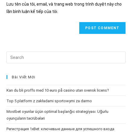
URL
Lưu tên của tôi, email, và trang web trong trình duyệt này cho
(optional)
lần bình luận kế tiếp của tôi.
Search
this
website
Bài Viết Mới
Kan du bli proffs med 10 euro på casino utan svensk licens?
Top 5 platform z zakładami sportowymi za darmo
Mostbet oyunlar üçün optimal başlanğıc strategiyası: Uğurlu
oyunçuların təcrübələri
Регистрация 1xBet: ключевые данные для успешного входа