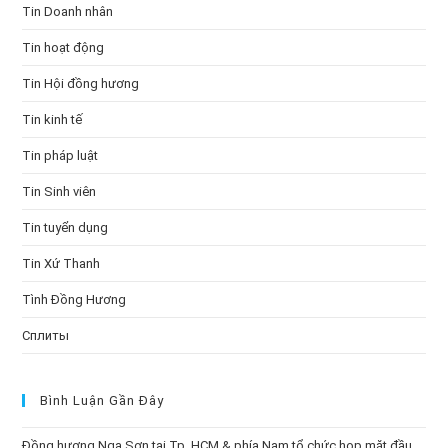
Tin Doanh nhân
Tin hoạt động
Tin Hội đồng hương
Tin kinh tế
Tin pháp luật
Tin Sinh viên
Tin tuyển dụng
Tin Xứ Thanh
Tình Đồng Hương
Сплиты
Bình Luận Gần Đây
Đồng hương Nga Sơn tại Tp. HCM & phía Nam tổ chức họp mặt đầu