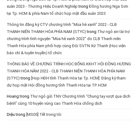
xuân 2023 - Thương Hiệu Doanh Nghiệp
trong
Đồng hương Nga Sơn
tại Tp. HCM & phía Nam tổ chức họp mặt đầu xuân 2023
Thông tin đăng ký CTV chương trình "Mùa hè xanh" 2022 - CLB
THANH NIÊN THANH HÓA PHÍA NAM (STYC)
trong
Thư ngỏ xin tài trợ
chương trình tình nguyện “Mùa hè xanh 2022” do CLB Thanh niên
Thanh Hóa phía Nam phối hợp cùng Đội SVTN Xứ Thanh (Học viện
báo chí & tuyên truyền) tổ chức
THÔNG BÁO VỀ CHƯƠNG TRÌNH HỌC BỔNG KKHT HỘI ĐỒNG HƯƠNG
THANH HÓA NĂM 2022 - CLB THANH NIÊN THANH HÓA PHÍA NAM
(STYC)
trong
[Họp HĐH tỉnh Thanh Hóa tại Tp. HCM]: Đăng ký tham
dự họp mặt Hội đồng hương tỉnh Thanh Hóa tại TP. HCM
Hoang
trong
Thư ngỏ gửi TNV Chương trình “Chung tay vượt qua dịch
bệnh” cùng 10 huyện vùng cao Thanh Hóa chống dịch
Diệu
trong
[MS05] Tết trong tôi