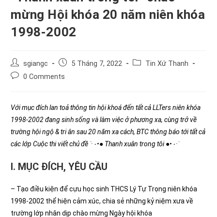
mừng Hội khóa 20 năm niên khóa
1998-2002
Post
Post
Post
sgiangc
5 Tháng 7, 2022
Tin Xứ Thanh
author:
published:
category:
Post
0 Comments
comments:
Với mục đích lan toả thông tin hội khoá đến tất cả LLTers niên khóa
1998-2002 đang sinh sống và làm việc ở phương xa, cùng trở về
trường hội ngộ & tri ân sau 20 năm xa cách, BTC thông báo tới tất cả
các lớp Cuộc thi viết chủ đề ˙·٠•●
Thanh xuân trong tôi
●•٠·˙
I. MỤC ĐÍCH, YÊU CẦU
– Tạo điều kiện để cựu học sinh THCS Lý Tự Trọng niên khóa
1998-2002 thể hiện cảm xúc, chia sẻ những kỷ niệm xưa về
trường lớp nhân dịp chào mừng Ngày hội khóa