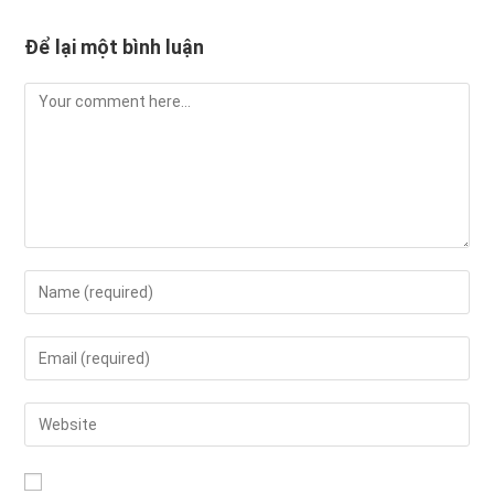
Để lại một bình luận
Comment
Enter
your
name
Enter
or
your
username
email
Enter
to
address
your
comment
to
website
comment