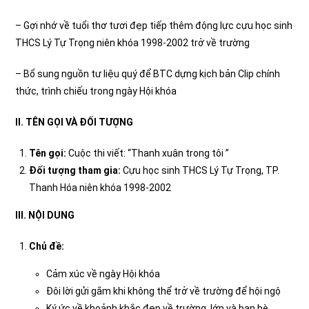
– Gợi nhớ về tuổi thơ tươi đẹp tiếp thêm động lực cựu học sinh
THCS Lý Tự Trọng niên khóa 1998-2002 trở về trường
– Bổ sung nguồn tư liệu quý để BTC dựng kịch bản Clip chính
thức, trình chiếu trong ngày Hội khóa
II. TÊN GỌI VÀ ĐỐI TƯỢNG
Tên gọi:
Cuộc thi viết: “Thanh xuân trong tôi ”
Đối tượng tham gia:
Cựu học sinh THCS Lý Tự Trọng, TP.
Thanh Hóa niên khóa 1998-2002
III. NỘI DUNG
Chủ đề
:
Cảm xúc về ngày Hội khóa
Đôi lời gửi gắm khi không thể trở về trường để hội ngộ
Ký ức về khoảnh khắc đẹp về trường, lớp và bạn bè