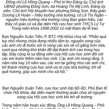
Đồng chí Lê Hồng Quang – Phó bí thư Đảng ủy, Chủ tịch
UBND phường Đông Sơn, bà Hoàng Thị Mỹ Linh, Đảng ủy
viên, Chủ tịch Hội khuyến học phường Đông Sơn, thầy giáo
Dương Lê Hoàn – Hiệu trưởng nhà trường, cô Lê Thị Ngần –
nguyên hiệu trưởng nhà trường cùng Ban giám hiệu, các
thầy cô giáo cũ và đại diện Hội cựu học sinh THCS Lý Tự
Trọng niên khóa 1998-2002 có mặt tham dự lễ trao
Bạn Nguyễn Xuân Tiến, P. BTC Hội khóa chia sẻ:
“Phần quà
tuy nhỏ nhưng chứa đựng nhiều tâm tư, nguyện vọng của
các anh chị đi trước với hi vọng các em sẽ cố gắng hơn nữa,
vượt qua những khó khăn để đạt thành tích cao trong học
tập. Đây cũng là sự động viên của Hội cựu học sinh đối với
các em trước thềm năm học mới. Các anh chị mong rằng, 5
năm nữa hay 10 năm sau, các em lại giống như các anh chị,
trở thành những cựu học sinh ưu tú của nhà trường, trở về
quê hương, góp sức mình cho xã hội.”
Bạn Nguyễn Xuân Tiến, cựu học sinh lớp 6D-9D, Phó Ban tổ
chức Hội khóa, đại diện mạnh thường quân chia sẻ nguyện
vọng của Hội cựu học sinh khi trở về trường
Trong niềm hân hoan xúc động, Ông Lê Hồng Quang – Phó