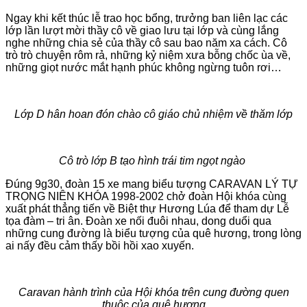
Ngay khi kết thúc lễ trao học bổng, trưởng ban liên lạc các
lớp lần lượt mời thầy cô về giao lưu tại lớp và cùng lắng
nghe những chia sẻ của thầy cô sau bao năm xa cách. Cô
trò trò chuyện rôm rả, những kỷ niệm xưa bỗng chốc ùa về,
những giọt nước mắt hạnh phúc không ngừng tuôn rơi…
Lớp D hân hoan đón chào cô giáo chủ nhiệm về thăm lớp
Cô trò lớp B tạo hình trái tim ngọt ngào
Đúng 9g30, đoàn 15 xe mang biểu tượng CARAVAN LÝ TỰ
TRỌNG NIÊN KHÓA 1998-2002 chở đoàn Hội khóa cùng
xuất phát thẳng tiến về Biệt thự Hương Lúa để tham dự Lễ
tọa đàm – tri ân. Đoàn xe nối đuôi nhau, dong duổi qua
những cung đường là biểu tượng của quê hương, trong lòng
ai nấy đều cảm thấy bồi hồi xao xuyến.
Caravan hành trình của Hội khóa trên cung đường quen
thuộc của quê hương