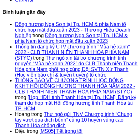
Bình luận gần đây
Đồng hương Nga Sơn tại Tp. HCM & phía Nam tổ
chức họp mặt đầu xuân 2023 - Thương Hiệu Doanh
Nghiệp
trong
Đồng hương Nga Sơn tại Tp. HCM &
phía Nam tổ chức họp mặt đầu xuân 2023
Thông tin đăng ký CTV chương trình "Mùa hè xanh"
2022 - CLB THANH NIÊN THANH HÓA PHÍA NAM
(STYC)
trong
Thư ngỏ xin tài trợ chương trình tình
nguyện “Mùa hè xanh 2022” do CLB Thanh niên Thanh
Hóa phía Nam phối hợp cùng Đội SVTN Xứ Thanh
(Học viện báo chí & tuyên truyền) tổ chức
THÔNG BÁO VỀ CHƯƠNG TRÌNH HỌC BỔNG
KKHT HỘI ĐỒNG HƯƠNG THANH HÓA NĂM 2022 -
CLB THANH NIÊN THANH HÓA PHÍA NAM (STYC)
trong
[Họp HĐH tỉnh Thanh Hóa tại Tp. HCM]: Đăng ký
tham dự họp mặt Hội đồng hương tỉnh Thanh Hóa tại
TP. HCM
Hoang
trong
Thư ngỏ gửi TNV Chương trình “Chung
tay vượt qua dịch bệnh” cùng 10 huyện vùng cao
Thanh Hóa chống dịch
Diệu
trong
[MS05] Tết trong tôi