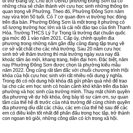
bí thư Đảng ủy, Chủ tịch UBND phường Đông Sơn đã có
những chia sẻ chân thành với cựu học sinh những thông tin
quan trọng về Phường. Theo đó, Phường Đông Sơn năm
nay vừa tròn 50 tuổi. Có 7 cơ quan đơn vị trường học đóng
trên địa bàn. Phường Đông Sơn là một trong ít phường có
số lượng trường học lớn và là cái nôi đào tạo của tỉnh Thanh
Hóa. Trường THCS Lý Tự Trọng là trường đạt chuẩn quốc
gia mức độ 1 vào năm 2021. Cấp ủy, chính quyền địa
phương trong những năm gần đây cũng đang tập trung về
cơ sở vật chất cho các nhà trường. Sau 20 năm cựu học
sinh trở về thăm trường thì mái trường ngày xưa nay đã
khoác tấm áo mới, khang trang, hiện đại hơn. Đặc biệt, năm
nay Phường Đông Sơn được chọn là phường kiểu mẫu
năm 2022. Ông cũng rất tâm đắc với chuỗi chương trình Hội
khóa của hội cựu hoc sinh với rất nhiều nội dung ý nghĩa.
Trong đó có nội dung hội khóa đã gửi phần quà nhỏ để trao
lại cho các em học sinh có hoàn cảnh khó khăn trên địa bàn
phường và học sinh của trường mình. Thay mặt chính quyền
địa phương về dự hội khóa, ông bày tỏ sự cám ơn, sự quan
tâm của thế hệ đi trước của nhà trường để cùng chính quyền
địa phương dìu dắt các cháu, các em của thế hệ sau để các
em có điều kiện tốt nhất để phấn đấu trong học tập, trở thành
con ngoan trò giỏi, những công dân có ích trong xã hội.