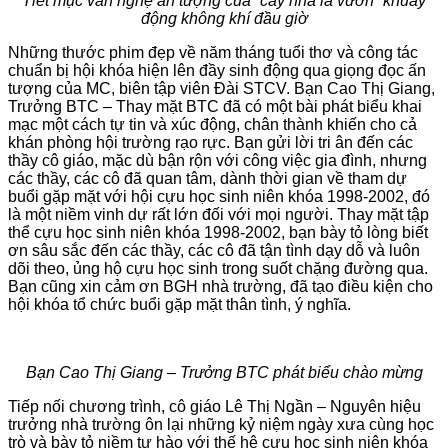
Tiết mục văn nghệ ấn tượng của “cây nhà lá vườn” khuấy
động không khí đầu giờ
Những thước phim đẹp về năm tháng tuổi thơ và công tác
chuẩn bị hội khóa hiện lên đầy sinh động qua giọng đọc ấn
tượng của MC, biên tập viên Đài STCV. Bạn Cao Thị Giang,
Trưởng BTC – Thay mặt BTC đã có một bài phát biểu khai
mạc một cách tự tin và xúc động, chân thành khiến cho cả
khán phòng hội trường rạo rực. Bạn gửi lời tri ân đến các
thầy cô giáo, mặc dù bận rộn với công việc gia đình, nhưng
các thầy, các cô đã quan tâm, dành thời gian về tham dự
buổi gặp mặt với hội cựu học sinh niên khóa 1998-2002, đó
là một niềm vinh dự rất lớn đối với mọi người. Thay mặt tập
thể cựu học sinh niên khóa 1998-2002, bạn bày tỏ lòng biết
ơn sâu sắc đến các thầy, các cô đã tận tình dạy dỗ và luôn
dõi theo, ủng hộ cựu học sinh trong suốt chặng đường qua.
Bạn cũng xin cảm ơn BGH nhà trường, đã tạo điều kiện cho
hội khóa tổ chức buổi gặp mặt thân tình, ý nghĩa.
Bạn Cao Thị Giang – Trưởng BTC phát biểu chào mừng
Tiếp nối chương trình, cô giáo Lê Thị Ngần – Nguyên hiệu
trưởng nhà trường ôn lại những kỷ niệm ngày xưa cùng học
trò và bày tỏ niềm tự hào với thế hệ cựu học sinh niên khóa