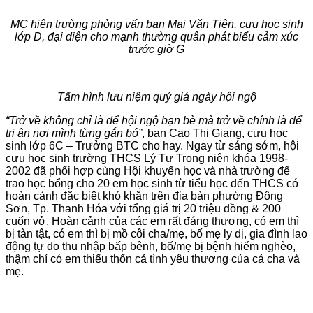
MC hiện trường phỏng vấn bạn Mai Văn Tiên, cựu học sinh
lớp D, đại diện cho mạnh thường quân phát biểu cảm xúc
trước giờ G
Tấm hình lưu niệm quý giá ngày hội ngộ
“Trở về không chỉ là để hội ngộ bạn bè mà trở về chính là để
tri ân nơi mình từng gắn bó”
, bạn Cao Thị Giang, cựu học
sinh lớp 6C – Trưởng BTC cho hay. Ngay từ sáng sớm, hội
cựu học sinh trường THCS Lý Tự Trọng niên khóa 1998-
2002 đã phối hợp cùng Hội khuyến học và nhà trường để
trao học bổng cho 20 em học sinh từ tiểu học đến THCS có
hoàn cảnh đặc biệt khó khăn trên địa bàn phường Đông
Sơn, Tp. Thanh Hóa với tổng giá trị 20 triệu đồng & 200
cuốn vở. Hoàn cảnh của các em rất đáng thương, có em thì
bị tàn tật, có em thì bị mồ côi cha/mẹ, bố mẹ ly dị, gia đình lao
động tự do thu nhập bấp bênh, bố/mẹ bị bệnh hiểm nghèo,
thậm chí có em thiếu thốn cả tình yêu thương của cả cha và
mẹ.