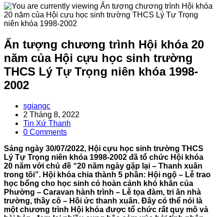
Ấn tượng chương trình Hội khóa 20
năm của Hội cựu học sinh trường
THCS Lý Tự Trọng niên khóa 1998-
2002
Post
sgiangc
author:
Post
2 Tháng 8, 2022
published:
Post
Tin Xứ Thanh
category:
Post
0 Comments
comments:
Sáng ngày 30/07/2022, Hội cựu học sinh trường THCS
Lý Tự Trọng niên khóa 1998-2002 đã tổ chức Hội khóa
20 năm với chủ đề “20 năm ngày gặp lại – Thanh xuân
trong tôi”. Hội khóa chia thành 5 phần: Hội ngộ – Lễ trao
học bổng cho học sinh có hoàn cảnh khó khăn của
Phường – Caravan hành trình – Lễ tọa đàm, tri ân nhà
trường, thầy cô – Hồi ức thanh xuân. Đây có thể nói là
một chương trình Hội khóa được tổ chức rất quy mô và