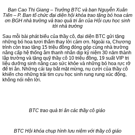
Bạn Cao Thị Giang – Trưởng BTC và bạn Nguyễn Xuân
Tiến – P. Ban tổ chức đại diện hội khóa trao tặng bó hoa cám
ơn BGH nhà trường và trao quà tri ân của Hội cựu học sinh
tới nhà trường
Sau mỗi bài phát biểu của thầy cô, đại diện BTC gửi tặng
những bó hoa tươi thắm thay lời cám ơn. Ngoài ra, Chương
trình còn trao tặng 15 triệu đồng đóng góp cùng nhà trường
nâng cấp hệ thống âm thanh nhân dịp kỷ niệm 30 năm thành
lập trường và tặng quỹ thầy cô 10 triệu đồng, 19 suất VIP trị
liệu dưỡng sinh nâng cao sức khỏe và những bó hoa rực rỡ
để tri ân. Những cái tay bắt mặt mừng, nụ cười của thầy cô
khiến cho những trái tim cựu học sinh rung rung xúc động,
không nói nên lời.
BTC trao quà tri ân các thầy cô giáo
BTC Hội khóa chụp hình lưu niệm với thầy cô giáo