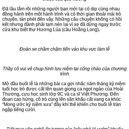
Đã lâu lắm rồi những người bạn mới lại có dịp cùng nhau
đồng hành trên một hành trình và có thời gian thoải mái trò
chuyện, tán phét đến vậy. Những câu chuyện không có hồi
kết nhưng đành phải tạm nén lại vì xe đã dừng ngay trước
cửa khu biệt thự Hương Lúa (cầu Hoằng Long).
Đoàn xe chầm chậm tiến vào khu vực làm lễ
Thầy cô vui vẻ chụp hình lưu niệm tại cổng chào của chương
trình
Mở đầu buổi lễ là những bài ca gợi nhắc năm tháng kỷ niệm
tuổi học trò được cất lên quan giọng ca ngọt ngào của Hoài
Thương, cựu học sinh lớp 9C và ca sĩ Việt Phương. Đến
đoạn cao hứng, cô trò cùng lên sân khấu cất vang ca khúc
“Mong ước kỷ niệm xưa” đầy khí thế khiến cho buổi lễ tràn
ngập tiếng cười.