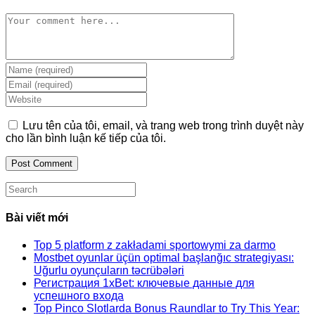
Comment
Enter
your
Enter
name
your
Enter
or
email
your
username
address
website
Lưu tên của tôi, email, và trang web trong trình duyệt này
to
to
URL
cho lần bình luận kế tiếp của tôi.
comment
comment
(optional)
Search
this
website
Bài viết mới
Top 5 platform z zakładami sportowymi za darmo
Mostbet oyunlar üçün optimal başlanğıc strategiyası:
Uğurlu oyunçuların təcrübələri
Регистрация 1xBet: ключевые данные для
успешного входа
Top Pinco Slotlarda Bonus Raundlar to Try This Year: