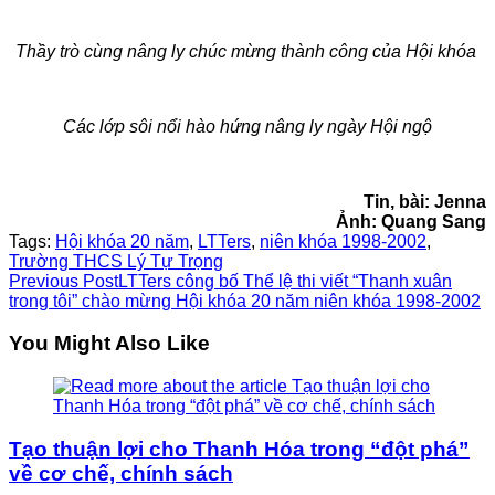
Thầy trò cùng nâng ly chúc mừng thành công của Hội khóa
Các lớp sôi nổi hào hứng nâng ly ngày Hội ngộ
Tin, bài: Jenna
Ảnh: Quang Sang
Tags:
Hội khóa 20 năm
,
LTTers
,
niên khóa 1998-2002
,
Trường THCS Lý Tự Trọng
Read
Previous Post
LTTers công bố Thể lệ thi viết “Thanh xuân
trong tôi” chào mừng Hội khóa 20 năm niên khóa 1998-2002
more
You Might Also Like
articles
Tạo thuận lợi cho Thanh Hóa trong “đột phá”
về cơ chế, chính sách