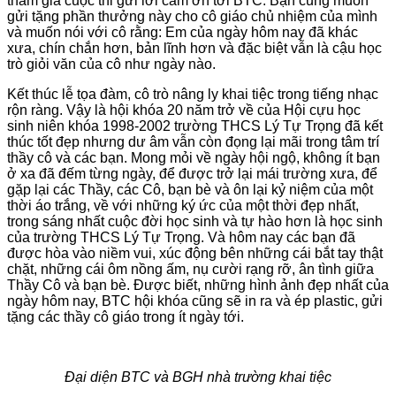
tham gia cuộc thi gửi lời cám ơn tới BTC. Bạn cũng muốn
gửi tặng phần thưởng này cho cô giáo chủ nhiệm của mình
và muốn nói với cô rằng: Em của ngày hôm nay đã khác
xưa, chín chắn hơn, bản lĩnh hơn và đặc biệt vẫn là cậu học
trò giỏi văn của cô như ngày nào.
Kết thúc lễ tọa đàm, cô trò nâng ly khai tiệc trong tiếng nhạc
rộn ràng. Vậy là hội khóa 20 năm trở về của Hội cựu học
sinh niên khóa 1998-2002 trường THCS Lý Tự Trọng đã kết
thúc tốt đẹp nhưng dư âm vẫn còn đọng lại mãi trong tâm trí
thầy cô và các bạn. Mong mỏi về ngày hội ngộ, không ít bạn
ở xa đã đếm từng ngày, để được trở lại mái trường xưa, để
gặp lại các Thầy, các Cô, bạn bè và ôn lại kỷ niệm của một
thời áo trắng, về với những ký ức của một thời đẹp nhất,
trong sáng nhất cuộc đời học sinh và tự hào hơn là học sinh
của trường THCS Lý Tự Trọng. Và hôm nay các bạn đã
được hòa vào niềm vui, xúc động bên những cái bắt tay thật
chặt, những cái ôm nồng ấm, nụ cười rạng rỡ, ân tình giữa
Thầy Cô và bạn bè. Được biết, những hình ảnh đẹp nhất của
ngày hôm nay, BTC hội khóa cũng sẽ in ra và ép plastic, gửi
tặng các thầy cô giáo trong ít ngày tới.
Đại diện BTC và BGH nhà trường khai tiệc