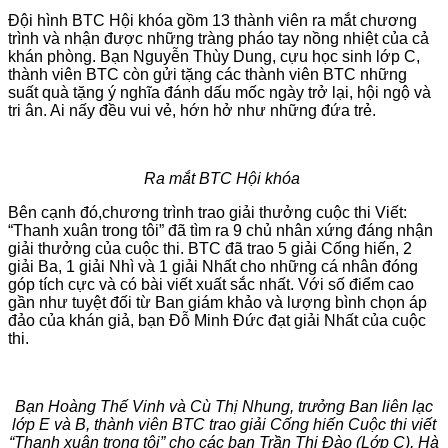
Đội hình BTC Hội khóa gồm 13 thành viên ra mắt chương
trình và nhận được những tràng pháo tay nồng nhiệt của cả
khán phòng. Bạn Nguyễn Thùy Dung, cựu học sinh lớp C,
thành viên BTC còn gửi tặng các thành viên BTC những
suất quà tặng ý nghĩa đánh dấu mốc ngày trở lại, hội ngộ và
tri ân. Ai nấy đều vui vẻ, hớn hở như những đứa trẻ.
Ra mắt BTC Hội khóa
Bên cạnh đó,chương trình trao giải thưởng cuộc thi Viết:
“Thanh xuân trong tôi” đã tìm ra 9 chủ nhân xứng đáng nhận
giải thưởng của cuộc thi. BTC đã trao 5 giải Cống hiến, 2
giải Ba, 1 giải Nhì và 1 giải Nhất cho những cá nhân đóng
góp tích cực và có bài viết xuất sắc nhất. Với số điểm cao
gần như tuyệt đối từ Ban giám khảo và lượng bình chọn áp
đảo của khán giả, bạn Đỗ Minh Đức đạt giải Nhất của cuộc
thi.
Bạn Hoàng Thế Vinh và Cù Thị Nhung, trưởng Ban liên lạc
lớp E và B, thành viên BTC trao giải Cống hiến Cuộc thi viết
“Thanh xuân trong tôi” cho các bạn Trần Thị Đào (Lớp C), Hà