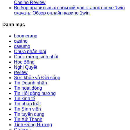
Casino Review
Выбор правильных событий для ставок после 1win
скачать: Обзор онлайн-казино 1win
Danh mục
boomerang
casino
casumo
Chưa phân loại
Chúc mừng sinh nhật
Học Bổng
Nghị Quyết
review
Sức khỏe và Đời sống
Tin Doanh nhân
Tin hoạt động
Tin Hội đồng hương
Tin kinh tế
Tin pháp luật
Tin Sinh viên
Tin tuyển dụng
Tin Xứ Thanh
Tình Đồng Hương
Сплиты