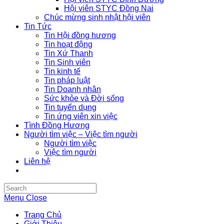
Hội viên STYC Đồng Nai
Chúc mừng sinh nhật hội viên
Tin Tức
Tin Hội đồng hương
Tin hoạt động
Tin Xứ Thanh
Tin Sinh viên
Tin kinh tế
Tin pháp luật
Tin Doanh nhân
Sức khỏe và Đời sống
Tin tuyển dụng
Tin ứng viên xin việc
Tình Đồng Hương
Người tìm việc – Việc tìm người
Người tìm việc
Việc tìm người
Liên hệ
Search
this
Menu
Close
website
Trang Chủ
Giới Thiệu