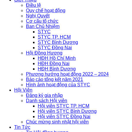
Điều lệ
Quy chế hoạt động
Nghị Quyết
Cơ cấu tổ chức
Ban Chủ Nhiệm
STYC
STYC TP. HCM
STYC Bình Dương
STYC Đồng Nai
Hội Đồng Hương
HĐH Hồ Chí Minh
HĐH Đồng Nai
HĐH Bình Dương
Phương hướng hoạt động 2022 – 2024
Báo cáo tổng kết năm 2021
Hình ảnh hoạt động của STYC
Hội Viên
Đăng ký gia nhập
Danh sách Hội viên
Hội viên STYC TP. HCM
Hội viên STYC Bình Dương
Hội viên STYC Đồng Nai
Chúc mừng sinh nhật hội viên
Tin Tức