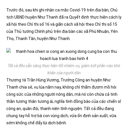
Trước đó, sau khi ghi nhận ca mắc Covid-19 trên địa bàn, Chủ
tịch UBND huyện Như Thanh đã ra Quyết định thực hiện cách ly
xã hội theo Chỉ thị số 16 và giãn cách xã hội theo Chỉ thị số 15
của Thủ tướng Chính phủ trên địa bàn các xã Phú Nhuận, Yên
Thọ, Thanh Tân, huyện Như Thanh.
Tất cả đều sẵn sàng thực hiện tốt nhiệm vụ, giảm bớt phần nào khó
khăn của người dân
Thượng tá Trần Hùng Vương, Trưởng Công an huyện Như
Thanh chia sẻ, vụ lúa năm nay, không chỉ thấm đượm mồ hôi
công sức của những người nông dân, mà nó còn chứa cả tinh
thần tương thân tương ái, nghĩa tình đồng bào của các chiến sĩ
công an, quân đội, thanh niên tình nguyện. Tất cả đều đang
chung tay hỗ trợ bà con vùng dịch, vừa ổn định sản xuất, vừa
sớm khống chế đẩy lùi dịch bệnh.