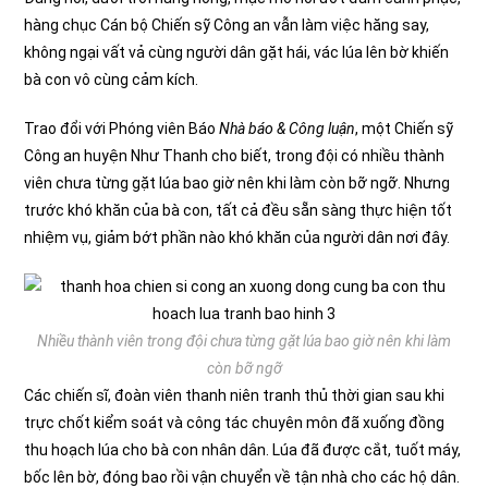
hàng chục Cán bộ Chiến sỹ Công an vẫn làm việc hăng say,
không ngại vất vả cùng người dân gặt hái, vác lúa lên bờ khiến
bà con vô cùng cảm kích.
Trao đổi với Phóng viên Báo
Nhà báo & Công luận
, một Chiến sỹ
Công an huyện Như Thanh cho biết, trong đội có nhiều thành
viên chưa từng gặt lúa bao giờ nên khi làm còn bỡ ngỡ. Nhưng
trước khó khăn của bà con, tất cả đều sẵn sàng thực hiện tốt
nhiệm vụ, giảm bớt phần nào khó khăn của người dân nơi đây.
Nhiều thành viên trong đội chưa từng gặt lúa bao giờ nên khi làm
còn bỡ ngỡ
Các chiến sĩ, đoàn viên thanh niên tranh thủ thời gian sau khi
trực chốt kiểm soát và công tác chuyên môn đã xuống đồng
thu hoạch lúa cho bà con nhân dân. Lúa đã được cắt, tuốt máy,
bốc lên bờ, đóng bao rồi vận chuyển về tận nhà cho các hộ dân.