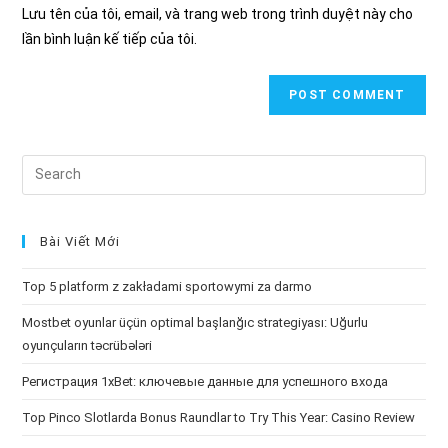
URL
Lưu tên của tôi, email, và trang web trong trình duyệt này cho
(optional)
lần bình luận kế tiếp của tôi.
Search
this
website
Bài Viết Mới
Top 5 platform z zakładami sportowymi za darmo
Mostbet oyunlar üçün optimal başlanğıc strategiyası: Uğurlu
oyunçuların təcrübələri
Регистрация 1xBet: ключевые данные для успешного входа
Top Pinco Slotlarda Bonus Raundlar to Try This Year: Casino Review