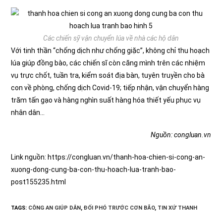
Các chiến sỹ vận chuyển lúa về nhà các hộ dân
Với tinh thần “chống dịch như chống giặc”, không chỉ thu hoạch
lúa giúp đồng bào, các chiến sĩ còn căng mình trên các nhiệm
vụ trực chốt, tuần tra, kiểm soát địa bàn, tuyên truyền cho bà
con về phòng, chống dịch Covid-19; tiếp nhận, vận chuyển hàng
trăm tấn gạo và hàng nghìn suất hàng hóa thiết yếu phục vụ
nhân dân…
Nguồn: congluan.vn
Link nguồn: https://congluan.vn/thanh-hoa-chien-si-cong-an-
xuong-dong-cung-ba-con-thu-hoach-lua-tranh-bao-
post155235.html
TAGS:
CÔNG AN GIÚP DÂN
,
ĐỐI PHÓ TRƯỚC CƠN BÃO
,
TIN XỨ THANH