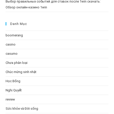
Выбор правильных событий для ставок после 1win скачать:
Обзор онлайн-казино 1win
Danh Mục
boomerang
casino
casumo
Chưa phân loại
Chúc mừng sinh nhật
Học Bổng
Nghị Quyết
review
Sức khỏe và Đời sống