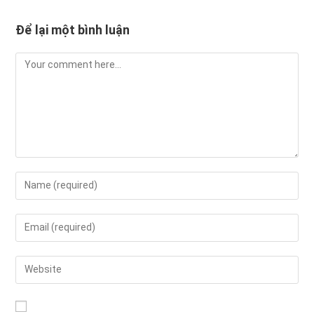
Để lại một bình luận
Comment
Enter
your
name
Enter
or
your
username
email
Enter
to
address
your
comment
to
website
comment