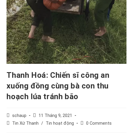
Thanh Hoá: Chiến sĩ công an
xuống đồng cùng bà con thu
hoạch lúa tránh bão
Post
Post
schaup
11 Tháng 9, 2021
author:
published:
Post
Post
Tin Xứ Thanh
/
Tin hoạt động
0 Comments
category:
comments: