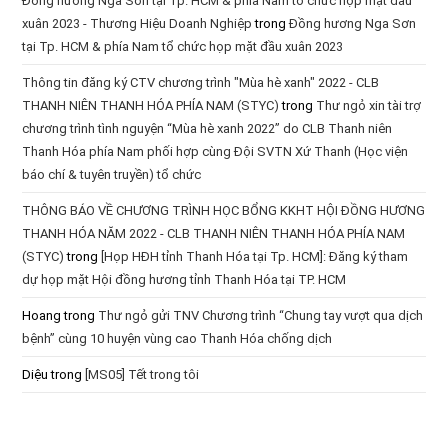
Đồng hương Nga Sơn tại Tp. HCM & phía Nam tổ chức họp mặt đầu
xuân 2023 - Thương Hiệu Doanh Nghiệp
trong
Đồng hương Nga Sơn
tại Tp. HCM & phía Nam tổ chức họp mặt đầu xuân 2023
Thông tin đăng ký CTV chương trình "Mùa hè xanh" 2022 - CLB
THANH NIÊN THANH HÓA PHÍA NAM (STYC)
trong
Thư ngỏ xin tài trợ
chương trình tình nguyện “Mùa hè xanh 2022” do CLB Thanh niên
Thanh Hóa phía Nam phối hợp cùng Đội SVTN Xứ Thanh (Học viện
báo chí & tuyên truyền) tổ chức
THÔNG BÁO VỀ CHƯƠNG TRÌNH HỌC BỔNG KKHT HỘI ĐỒNG HƯƠNG
THANH HÓA NĂM 2022 - CLB THANH NIÊN THANH HÓA PHÍA NAM
(STYC)
trong
[Họp HĐH tỉnh Thanh Hóa tại Tp. HCM]: Đăng ký tham
dự họp mặt Hội đồng hương tỉnh Thanh Hóa tại TP. HCM
Hoang
trong
Thư ngỏ gửi TNV Chương trình “Chung tay vượt qua dịch
bệnh” cùng 10 huyện vùng cao Thanh Hóa chống dịch
Diệu
trong
[MS05] Tết trong tôi