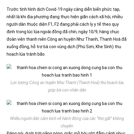
Trước tình hình dịch Covid-19 ngày càng diễn biến phức tạp,
nhất là khi địa phương đang thực hiện giãn cách xã hội, nhiều
người dân thuộc diện F1, F2 đang phải cách ly y tế theo quy
định trong lúc lúa ngoài đồng đã chín, ngày 10/9, hàng chục
đoàn viên thanh niên Công an huyện Như Thanh, Thanh Hoá đã
xuống đồng, hỗ trợ bà con vùng dịch (Phú Sơn, Khe Sình) thu
hoạch lúa tránh bão.
Lực lượng Công an huyện Như Thanh (Thanh Hoá) thu hoạch lúa
giúp bà con nhân dân
Nhiều người dân cảm kích về hành động của các “thợ gặt” không
chuyên
Đáng nói, dưới trời nắng nóng, mặc mồ hôi ướt đẫm cảnh phục,