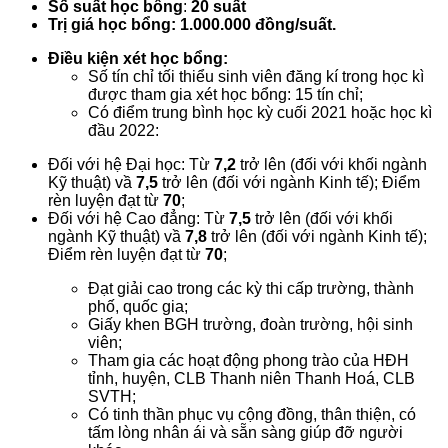
Số suất học bổng
:
20
suất
Trị giá học bổng: 1.000.000 đồng/suất.
Điều kiện xét học bổng:
Số tín chỉ tối thiểu sinh viên đăng kí trong học kì
được tham gia xét học bổng: 15 tín chỉ;
Có điểm trung bình học kỳ cuối 2021 hoặc học kì
đầu 2022:
Đối với hệ Đại học: Từ
7,2
trở lên (đối với khối ngành
Kỹ thuật) vầ
7,5
trở lên (đối với ngành Kinh tế); Điểm
rèn luyện đạt từ
70
;
Đối với hệ Cao đẳng: Từ
7,5
trở lên (đối với khối
ngành Kỹ thuật) vầ
7,8
trở lên (đối với ngành Kinh tế);
Điểm rèn luyện đạt từ
70
;
Đạt giải cao trong các kỳ thi cấp trường, thành
phố, quốc gia;
Giấy khen BGH trường, đoàn trường, hội sinh
viên;
Tham gia các hoạt động phong trào của HĐH
tỉnh, huyện, CLB Thanh niên Thanh Hoá, CLB
SVTH;
Có tinh thần phục vụ cộng đồng, thân thiện, có
tấm lòng nhân ái và sẵn sàng giúp đỡ người