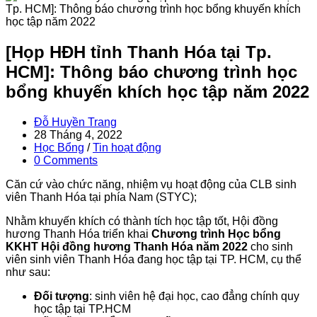
[Họp HĐH tỉnh Thanh Hóa tại Tp.
HCM]: Thông báo chương trình học
bổng khuyến khích học tập năm 2022
Post
Đỗ Huyền Trang
author:
Post
28 Tháng 4, 2022
published:
Post
Học Bổng
/
Tin hoạt động
category:
Post
0 Comments
comments:
Căn cứ vào chức năng, nhiệm vụ hoạt động của CLB sinh
viên Thanh Hóa tại phía Nam (STYC);
Nhằm khuyến khích có thành tích học tập tốt, Hội đồng
hương Thanh Hóa triển khai
Chương trình Học bổng
KKHT Hội đồng hương Thanh Hóa năm 2022
cho sinh
viên sinh viên Thanh Hóa đang học tập tại TP. HCM, cụ thể
như sau:
Đối tượng
: sinh viên hệ đại học, cao đẳng chính quy
học tập tại TP.HCM