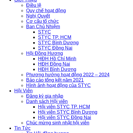
Điều lệ
Quy chế hoạt động
Nghị Quyết
Cơ cấu tổ chức
Ban Chủ Nhiệm
STYC
STYC TP. HCM
STYC Bình Dương
STYC Đồng Nai
Hội Đồng Hương
HĐH Hồ Chí Minh
HĐH Đồng Nai
HĐH Bình Dương
Phương hướng hoạt động 2022 – 2024
Báo cáo tổng kết năm 2021
Hình ảnh hoạt động của STYC
Hội Viên
Đăng ký gia nhập
Danh sách Hội viên
Hội viên STYC TP. HCM
Hội viên STYC Bình Dương
Hội viên STYC Đồng Nai
Chúc mừng sinh nhật hội viên
Tin Tức