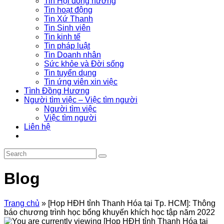
Tin Hội đồng hương
Tin hoạt động
Tin Xứ Thanh
Tin Sinh viên
Tin kinh tế
Tin pháp luật
Tin Doanh nhân
Sức khỏe và Đời sống
Tin tuyển dụng
Tin ứng viên xin việc
Tình Đồng Hương
Người tìm việc – Việc tìm người
Người tìm việc
Việc tìm người
Liên hệ
Blog
Trang chủ
»
[Họp HĐH tỉnh Thanh Hóa tại Tp. HCM]: Thông
báo chương trình học bổng khuyến khích học tập năm 2022