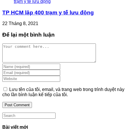
TP HCM lập 400 trạm y tế lưu động
22 Tháng 8, 2021
Để lại một bình luận
Comment
Enter
your
Enter
name
your
Enter
or
email
your
username
address
website
Lưu tên của tôi, email, và trang web trong trình duyệt này
to
to
URL
cho lần bình luận kế tiếp của tôi.
comment
comment
(optional)
Search
this
website
Bài viết mới