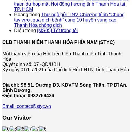
tham dự họp mặt Hội đồng hương tỉnh Thanh Hóa tại
TP. HCM
Hoang
trong
Thư ngỏ gửi TNV Chương trình “Chung
tay vượt qua dịch bệnh” cùng 10 huyện vùng cao
Thanh Hóa chống dịch
Diệu
trong
[MS05] Tết trong tôi
CLB THANH NIÊN THANH HÓA PHÍA NAM (STYC)
Một thành viên của Hội Liên hiệp Thanh niên Tỉnh Thanh
Hóa
Quyết định số: 07 -QĐ/UBH
Ký ngày 01/11/2021 của Chủ tịch Hội LHTN Tỉnh Thanh Hóa
Địa chỉ: Số 51, Đường D3, KDVTM Sóng Thần, TP Dĩ An,
Bình Dương.
Điện thoại: 0932769436
Email: contact@styc.vn
Our Visitor