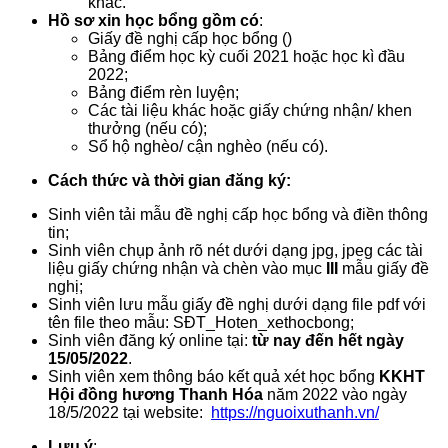
khác.
Hồ sơ xin học bổng gồm có
:
Giấy đề nghị cấp học bổng ()
Bảng điểm học kỳ cuối 2021 hoặc học kì đầu
2022;
Bảng điểm rèn luyện;
Các tài liệu khác hoặc giấy chứng nhận/ khen
thưởng (nếu có);
Sổ hộ nghèo/ cận nghèo (nếu có).
Cách thức và thời gian đăng ký:
Sinh viên tải mẫu đề nghị cấp học bổng và điền thông
tin;
Sinh viên chụp ảnh rõ nét dưới dạng jpg, jpeg các tài
liệu giấy chứng nhận và chèn vào mục
III
mẫu giấy đề
nghị;
Sinh viên lưu mẫu giấy đề nghị dưới dạng file pdf với
tên file theo mẫu: SĐT_Hoten_xethocbong;
Sinh viên đăng ký online tại:
từ nay đến hết ngày
15/05/2022
.
Sinh viên xem thông báo kết quả xét học bổng
KKHT
Hội đồng hương Thanh Hóa
năm 2022 vào ngày
18/5/2022 tại website:
https://nguoixuthanh.vn/
Lưu ý
: