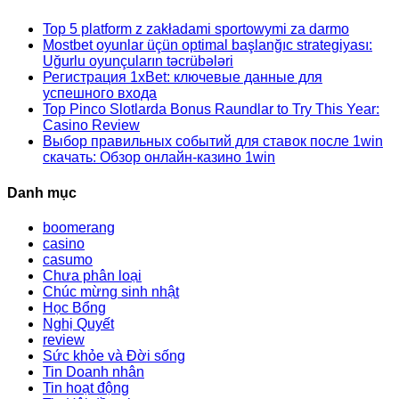
Top 5 platform z zakładami sportowymi za darmo
Mostbet oyunlar üçün optimal başlanğıc strategiyası:
Uğurlu oyunçuların təcrübələri
Регистрация 1xBet: ключевые данные для
успешного входа
Top Pinco Slotlarda Bonus Raundlar to Try This Year:
Casino Review
Выбор правильных событий для ставок после 1win
скачать: Обзор онлайн-казино 1win
Danh mục
boomerang
casino
casumo
Chưa phân loại
Chúc mừng sinh nhật
Học Bổng
Nghị Quyết
review
Sức khỏe và Đời sống
Tin Doanh nhân
Tin hoạt động