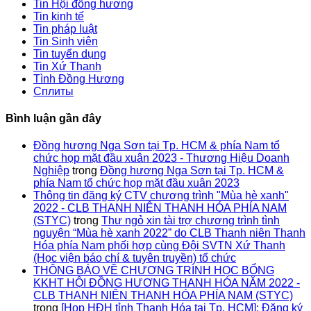
Tin Hội đồng hương
Tin kinh tế
Tin pháp luật
Tin Sinh viên
Tin tuyển dụng
Tin Xứ Thanh
Tình Đồng Hương
Сплиты
Bình luận gần đây
Đồng hương Nga Sơn tại Tp. HCM & phía Nam tổ
chức họp mặt đầu xuân 2023 - Thương Hiệu Doanh
Nghiệp
trong
Đồng hương Nga Sơn tại Tp. HCM &
phía Nam tổ chức họp mặt đầu xuân 2023
Thông tin đăng ký CTV chương trình "Mùa hè xanh"
2022 - CLB THANH NIÊN THANH HÓA PHÍA NAM
(STYC)
trong
Thư ngỏ xin tài trợ chương trình tình
nguyện “Mùa hè xanh 2022” do CLB Thanh niên Thanh
Hóa phía Nam phối hợp cùng Đội SVTN Xứ Thanh
(Học viện báo chí & tuyên truyền) tổ chức
THÔNG BÁO VỀ CHƯƠNG TRÌNH HỌC BỔNG
KKHT HỘI ĐỒNG HƯƠNG THANH HÓA NĂM 2022 -
CLB THANH NIÊN THANH HÓA PHÍA NAM (STYC)
trong
[Họp HĐH tỉnh Thanh Hóa tại Tp. HCM]: Đăng ký