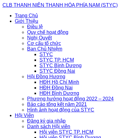
Skip
CLB THANH NIÊN THANH HÓA PHÍA NAM (STYC)
to
Trang Chủ
content
Giới Thiệu
Điều lệ
Quy chế hoạt động
Nghị Quyết
Cơ cấu tổ chức
Ban Chủ Nhiệm
STYC
STYC TP. HCM
STYC Bình Dương
STYC Đồng Nai
Hội Đồng Hương
HĐH Hồ Chí Minh
HĐH Đồng Nai
HĐH Bình Dương
Phương hướng hoạt động 2022 – 2024
Báo cáo tổng kết năm 2021
Hình ảnh hoạt động của STYC
Hội Viên
Đăng ký gia nhập
Danh sách Hội viên
Hội viên STYC TP. HCM
Hội viên STYC Bình Dương