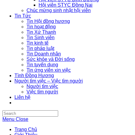
Hội viên STYC Đồng Nai
Chúc mừng sinh nhật hội viên
Tin Tức
Tin Hội đồng hương
Tin hoạt động
Tin Xứ Thanh
Tin Sinh viên
Tin kinh tế
Tin pháp luật
Tin Doanh nhân
Sức khỏe và Đời sống
Tin tuyển dụng
Tin ứng viên xin việc
Tình Đồng Hương
Người tìm việc – Việc tìm người
Người tìm việc
Việc tìm người
Liên hệ
Search
this
Menu
Close
website
Trang Chủ
Giới Thiệu