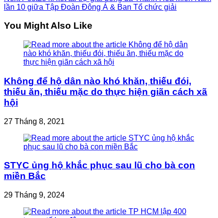
articles
lần 10 giữa Tập Đoàn Đông Á & Ban Tổ chức giải
You Might Also Like
Không để hộ dân nào khó khăn, thiếu đói,
thiếu ăn, thiếu mặc do thực hiện giãn cách xã
hội
27 Tháng 8, 2021
STYC ủng hộ khắc phục sau lũ cho bà con
miền Bắc
29 Tháng 9, 2024