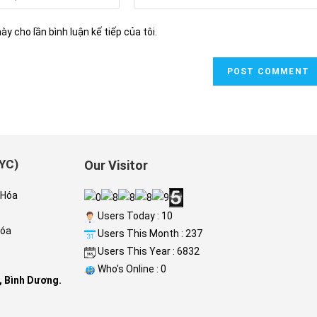
your
website
ày cho lần bình luận kế tiếp của tôi.
URL
(optional)
YC)
Our Visitor
 Hóa
Users Today : 10
Hóa
Users This Month : 237
Users This Year : 6832
Who's Online : 0
, Bình Dương.