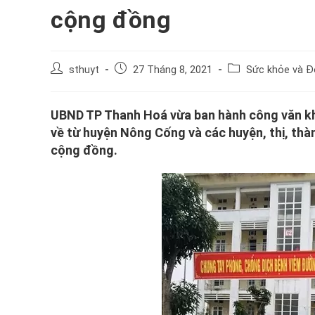
cộng đồng
Post
Post
Post
sthuyt
27 Tháng 8, 2021
Sức khỏe và Đ
author:
published:
category:
UBND TP Thanh Hoá vừa ban hành công văn khẩn
về từ huyện Nông Cống và các huyện, thị, th
cộng đồng.