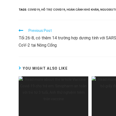
TAGS:
COVID19
,
HỖ TRỢ COVID19
,
HOÀN CẢNH KHÓ KHĂN
,
NGUOIXUT
Read
Previous Post
more
Tối 26-8, có thêm 14 trường hợp dương tính với SARS
articles
CoV-2 tại Nông Cống
YOU MIGHT ALSO LIKE