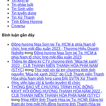
Tin kinh tế
Tin pháp luật
Tin Sinh viên
Tin tuyển dụng
Tin Xứ Thanh
Tình Đồng Hương
Сплиты
Bình luận gần đây
Đồng hương Nga Sơn tại Tp. HCM & phía Nam tổ
chức họp mặt đầu xuân 2023 - Thương Hiệu Doanh
Nghiệp
trong
Đồng hương Nga Sơn tại Tp. HCM &
phía Nam tổ chức họp mặt đầu xuân 2023
Thông tin đăng ký CTV chương trình "Mùa hè xanh"
2022 - CLB THANH NIÊN THANH HÓA PHÍA NAM
(STYC)
trong
Thư ngỏ xin tài trợ chương trình tình
nguyện “Mùa hè xanh 2022” do CLB Thanh niên Thanh
Hóa phía Nam phối hợp cùng Đội SVTN Xứ Thanh
(Học viện báo chí & tuyên truyền) tổ chức
THÔNG BÁO VỀ CHƯƠNG TRÌNH HỌC BỔNG
KKHT HỘI ĐỒNG HƯƠNG THANH HÓA NĂM 2022 -
CLB THANH NIÊN THANH HÓA PHÍA NAM (STYC)
trong
[Họp HĐH tỉnh Thanh Hóa tại Tp. HCM]: Đăng ký
tham dự họp mặt Hội đồng hương tỉnh Thanh Hóa tại