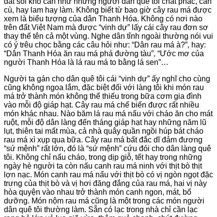
đất sỏi khô cằn như những người dân quê tôi chất phác, cần
cù, hay lam hay làm. Không biết từ bao giờ cây rau má được
xem là biểu tượng của dân Thanh Hóa. Không có nơi nào
trên đất Việt Nam mà được “vinh dự” lấy cái cây rau đơn sơ
thay thế tên cả một vùng. Nghe dân tỉnh ngoài thường nói vui
có ý trêu chọc bằng các câu hỏi như: “Dân rau má à?”, hay:
“Dân Thanh Hóa ăn rau má phá đường tàu”, “Ước mơ của
người Thanh Hóa là lá rau má to bằng lá sen”…
Người ta gán cho dân quê tôi cái “vinh dự” ấy nghĩ cho cùng
cũng không ngoa lắm, đặc biệt đối với làng tôi khi món rau
má trở thành món không thể thiếu trong bữa cơm gia đình
vào mỗi độ giáp hạt. Cây rau má chế biến được rất nhiều
món khác nhau. Nào băm lá rau má nấu với cháo ăn cho mát
ruột, mỗi độ dân làng đến tháng giáp hạt hay những năm lũ
lụt, thiên tai mất mùa, cả nhà quây quần ngồi húp bát cháo
rau má xì xụp qua bữa. Cây rau má bất đắc dĩ đảm đương
“sứ mệnh” rất lớn, đó là “sứ mệnh” cứu đói cho dân làng quê
tôi. Không chỉ nấu cháo, trong dịp giỗ, tết hay trong những
ngày hè người ta còn nấu canh rau má ninh với thịt bò thịt
lợn nạc. Món canh rau má nấu với thịt bò có vị ngòn ngọt đặc
trưng của thịt bò và vị hơi đăng đắng của rau má, hai vị này
hòa quyện vào nhau trở thành món canh ngon, mát, bổ
dưỡng. Món nộm rau má cũng là một trong các món người
dân quê tôi thường làm. Sẵn có lạc trong nhà chỉ cần lạc