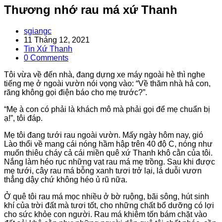
Thương nhớ rau má xứ Thanh
Post
sgiangc
author:
Post
11 Tháng 12, 2021
published:
Post
Tin Xứ Thanh
category:
Post
0 Comments
comments:
Tôi vừa về đến nhà, đang dựng xe máy ngoài hè thì nghe
tiếng mẹ ở ngoài vườn nói vọng vào: “Về thăm nhà hả con,
răng không gọi điện báo cho mẹ trước?”.
“Mẹ à con có phải là khách mô mà phải gọi để mẹ chuẩn bị
ạ!”, tôi đáp.
Mẹ tôi đang tưới rau ngoài vườn. Mấy ngày hôm nay, gió
Lào thổi về mang cái nóng hầm hập trên 40 độ C, nóng như
muốn thiêu cháy cả cái miền quê xứ Thanh khô cằn của tôi.
Nắng làm héo rục những vạt rau má mẹ trồng. Sau khi được
mẹ tưới, cây rau má bỗng xanh tươi trở lại, lá duỗi vươn
thẳng dậy chứ không héo ủ rũ nữa.
Ở quê tôi rau má mọc nhiều ở bờ ruộng, bãi sông, hút sinh
khí của trời đất mà tươi tốt, cho những chất bổ dưỡng có lợi
cho sức khỏe con người. Rau má khiêm tốn bám chặt vào