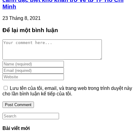
Minh
23 Tháng 8, 2021
Để lại một bình luận
Comment
Enter
your
Enter
name
your
Enter
or
email
your
username
address
website
Lưu tên của tôi, email, và trang web trong trình duyệt này
to
to
URL
cho lần bình luận kế tiếp của tôi.
comment
comment
(optional)
Search
this
website
Bài viết mới