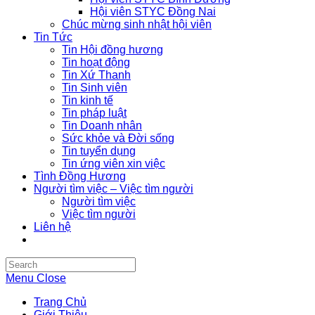
Hội viên STYC Đồng Nai
Chúc mừng sinh nhật hội viên
Tin Tức
Tin Hội đồng hương
Tin hoạt động
Tin Xứ Thanh
Tin Sinh viên
Tin kinh tế
Tin pháp luật
Tin Doanh nhân
Sức khỏe và Đời sống
Tin tuyển dụng
Tin ứng viên xin việc
Tình Đồng Hương
Người tìm việc – Việc tìm người
Người tìm việc
Việc tìm người
Liên hệ
Search
this
Menu
Close
website
Trang Chủ
Giới Thiệu