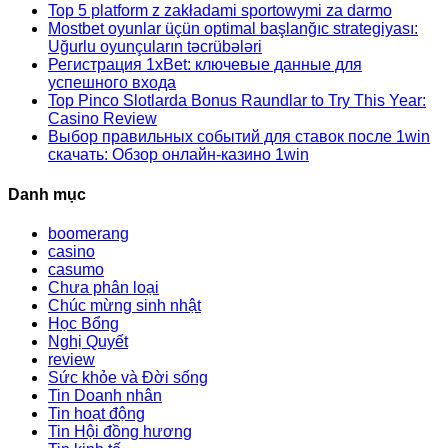
Top 5 platform z zakładami sportowymi za darmo
Mostbet oyunlar üçün optimal başlanğıc strategiyası:
Uğurlu oyunçuların təcrübələri
Регистрация 1xBet: ключевые данные для
успешного входа
Top Pinco Slotlarda Bonus Raundlar to Try This Year:
Casino Review
Выбор правильных событий для ставок после 1win
скачать: Обзор онлайн-казино 1win
Danh mục
boomerang
casino
casumo
Chưa phân loại
Chúc mừng sinh nhật
Học Bổng
Nghị Quyết
review
Sức khỏe và Đời sống
Tin Doanh nhân
Tin hoạt động
Tin Hội đồng hương