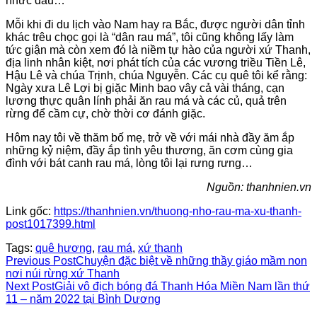
nhức đầu…
Mỗi khi đi du lịch vào Nam hay ra Bắc, được người dân tỉnh
khác trêu chọc gọi là “dân rau má”, tôi cũng không lấy làm
tức giận mà còn xem đó là niềm tự hào của người xứ Thanh,
địa linh nhân kiệt, nơi phát tích của các vương triều Tiền Lê,
Hậu Lê và chúa Trịnh, chúa Nguyễn. Các cụ quê tôi kể rằng:
Ngày xưa Lê Lợi bị giặc Minh bao vây cả vài tháng, cạn
lương thực quân lính phải ăn rau má và các củ, quả trên
rừng để cầm cự, chờ thời cơ đánh giặc.
Hôm nay tôi về thăm bố mẹ, trở về với mái nhà đầy ăm ắp
những kỷ niệm, đầy ắp tình yêu thương, ăn cơm cùng gia
đình với bát canh rau má, lòng tôi lại rưng rưng…
Nguồn: thanhnien.vn
Link gốc:
https://thanhnien.vn/thuong-nho-rau-ma-xu-thanh-
post1017399.html
Tags:
quê hương
,
rau má
,
xứ thanh
Read
Previous Post
Chuyện đặc biệt về những thầy giáo mầm non
nơi núi rừng xứ Thanh
more
Next Post
Giải vô địch bóng đá Thanh Hóa Miền Nam lần thứ
11 – năm 2022 tại Bình Dương
articles