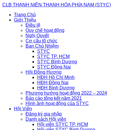
Skip
CLB THANH NIÊN THANH HÓA PHÍA NAM (STYC)
to
Trang Chủ
content
Giới Thiệu
Điều lệ
Quy chế hoạt động
Nghị Quyết
Cơ cấu tổ chức
Ban Chủ Nhiệm
STYC
STYC TP. HCM
STYC Bình Dương
STYC Đồng Nai
Hội Đồng Hương
HĐH Hồ Chí Minh
HĐH Đồng Nai
HĐH Bình Dương
Phương hướng hoạt động 2022 – 2024
Báo cáo tổng kết năm 2021
Hình ảnh hoạt động của STYC
Hội Viên
Đăng ký gia nhập
Danh sách Hội viên
Hội viên STYC TP. HCM
Hội viên STYC Bình Dương