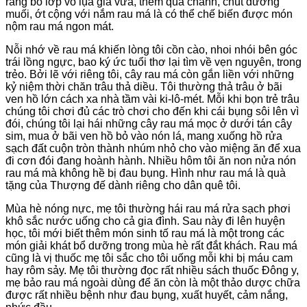
rang bỏ lớp vỏ lụa giã vừa, thêm quả chanh, chút đường
muối, ớt cộng với nắm rau má là có thể chế biến được món
nộm rau má ngon mát.
Nỗi nhớ về rau má khiến lòng tôi cồn cào, nhoi nhói bên góc
trái lồng ngực, bao ký ức tuổi thơ lại tìm về vẹn nguyên, trong
trẻo. Bởi lẽ với riêng tôi, cây rau má còn gắn liền với những
kỷ niệm thời chăn trâu thả diều. Tôi thường thả trâu ở bãi
ven hồ lớn cách xa nhà tầm vài ki-lô-mét. Mỗi khi bọn trẻ trâu
chúng tôi chơi đủ các trò chơi cho đến khi cái bụng sôi lên vì
đói, chúng tôi lại hái những cây rau má mọc ở dưới tán cây
sim, mua ở bãi ven hồ bỏ vào nón lá, mang xuống hồ rửa
sạch đất cuộn tròn thành nhúm nhỏ cho vào miệng ăn để xua
đi cơn đói đang hoành hành. Nhiều hôm tôi ăn non nửa nón
rau má mà không hề bị đau bụng. Hình như rau má là quà
tặng của Thượng đế dành riêng cho dân quê tôi.
Mùa hè nóng nực, mẹ tôi thường hái rau má rửa sạch phơi
khô sắc nước uống cho cả gia đình. Sau này đi lên huyện
học, tôi mới biết thêm món sinh tố rau má là một trong các
món giải khát bổ dưỡng trong mùa hè rất đắt khách. Rau má
cũng là vị thuốc mẹ tôi sắc cho tôi uống mỗi khi bị máu cam
hay rôm sảy. Mẹ tôi thường đọc rất nhiều sách thuốc Đông y,
mẹ bảo rau má ngoài dùng để ăn còn là một thảo dược chữa
được rất nhiều bệnh như đau bụng, xuất huyết, cảm nắng,