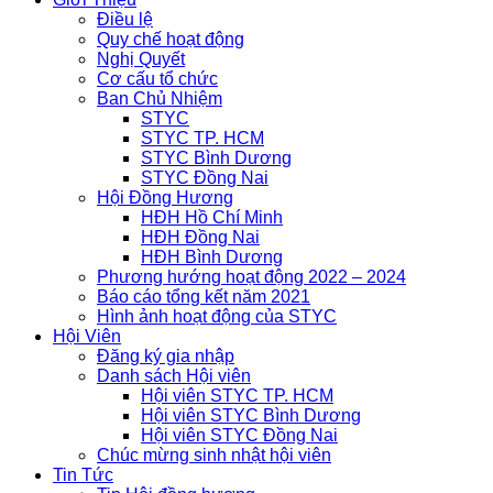
Điều lệ
Quy chế hoạt động
Nghị Quyết
Cơ cấu tổ chức
Ban Chủ Nhiệm
STYC
STYC TP. HCM
STYC Bình Dương
STYC Đồng Nai
Hội Đồng Hương
HĐH Hồ Chí Minh
HĐH Đồng Nai
HĐH Bình Dương
Phương hướng hoạt động 2022 – 2024
Báo cáo tổng kết năm 2021
Hình ảnh hoạt động của STYC
Hội Viên
Đăng ký gia nhập
Danh sách Hội viên
Hội viên STYC TP. HCM
Hội viên STYC Bình Dương
Hội viên STYC Đồng Nai
Chúc mừng sinh nhật hội viên
Tin Tức