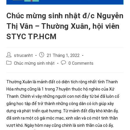
Chúc mừng sinh nhật đ/c Nguyễn
Thị Vân – Thường Xuân, hội viên
STYC TP.HCM
Post
Post
strucanht
21 Tháng 1, 2022
author:
published:
Post
Post
Chúc mừng sinh nhật
0 Comments
category:
comments:
Thường Xuân là mảnh đất có diện tích rộng nhất tỉnh Thanh
Hóa nhưng cũng là 1 trong 7 huyện thuộc hộ nghèo của Xứ
Thanh. Chính vì vậy những người con nơi đây từ bé đã luôn cố
gắng học tập để trở thành những công dân có ích giúp xây
dựng và phát triển quê hương. Từ mảnh đất đầy khó khăn ấy,
đã sinh ra một cô gái mộc mạc, xinh xắn và có một tinh thần
vượt khó. Ngày hôm nay cũng chính là sinh thần của cô ấy,