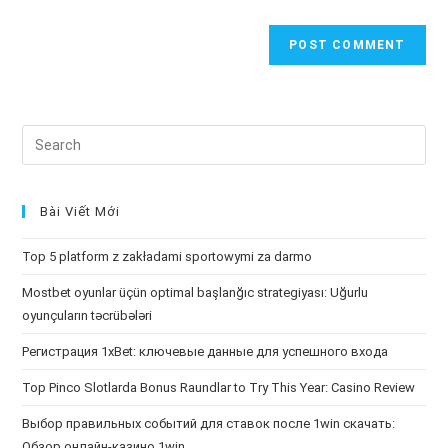
Search
this
website
Bài Viết Mới
Top 5 platform z zakładami sportowymi za darmo
Mostbet oyunlar üçün optimal başlanğıc strategiyası: Uğurlu
oyunçuların təcrübələri
Регистрация 1xBet: ключевые данные для успешного входа
Top Pinco Slotlarda Bonus Raundlar to Try This Year: Casino Review
Выбор правильных событий для ставок после 1win скачать:
Обзор онлайн-казино 1win