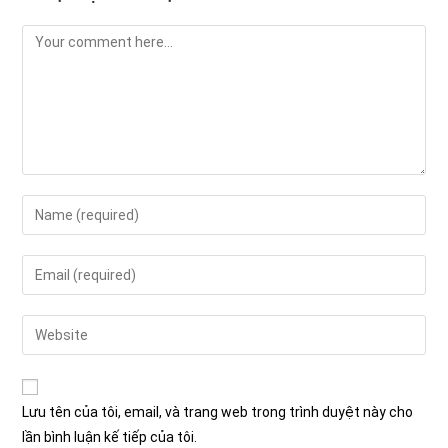
Comment
Enter
your
name
Enter
or
your
username
email
Enter
to
address
your
comment
to
website
comment
URL
Lưu tên của tôi, email, và trang web trong trình duyệt này cho
(optional)
lần bình luận kế tiếp của tôi.