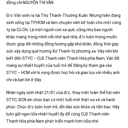
đồng chí NGUYỄN THỊ VÂN.
Đ/c Vân sinh ra tại Thọ Thanh-Thường Xuân. Nhưng hiện đang
sinh sống tại TP.HCM và làm chuyên viên kế toán cho một công
ty tại Củ Chi. Là một người con xa quê, cũng như bao người
khác mang trong mình nỗi nhớ quê nhà, đ/c luôn mong muốn
được giúp đỡ những đồng hương gặp khó khăn, đồng thời góp
sức xây dựng quê hương Xứ Thanh từ phương xa. Vậy nên khi
biết đến STYC – CLB Thanh niên Thanh Hóa phía Nam, Vân đã
mang sự nhiệt huyết của tuổi trẻ để đăng ký tham gia vào
STYC – HCM với hi vọng được học hỏi và giao lưu với nhiều anh
chị và bạn bè ở đây.
Nhân ngày sinh nhật 21/01 của đ/c, thay mặt toàn thể hội viên
STYC, BCN xin chúc bạn có một tuổi mới thật vui vẻ và hạnh
phúc. Chúc đ/c luôn tươi trẻ, dồi dào sức khỏe và tiền bạc. Hãy
luôn giữ ngọn lửa nhiệt huyết ấy để cùng CLB Thanh niên
Thanh Hóa phía Nam phát triển mạnh hơn nữa nhé.