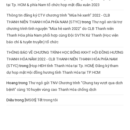
tại Tp. HCM & phía Nam tổ chức họp mặt đầu xuân 2023
Thông tin đăng ký CTV chương trình "Mùa hè xanh" 2022 - CLB
THANH NIÊN THANH HÓA PHÍA NAM (STYC)
trong
Thư ngỏ xin tài trợ
chương trình tình nguyện “Mùa hè xanh 2022” do CLB Thanh niên
Thanh Hóa phía Nam phối hợp cùng Đội SVTN Xứ Thanh (Học viện
báo chí & tuyên truyền) tổ chức
THÔNG BÁO VỀ CHƯƠNG TRÌNH HỌC BỔNG KKHT HỘI ĐỒNG HƯƠNG
THANH HÓA NĂM 2022 - CLB THANH NIÊN THANH HÓA PHÍA NAM
(STYC)
trong
[Họp HĐH tỉnh Thanh Hóa tại Tp. HCM]: Đăng ký tham
dự họp mặt Hội đồng hương tỉnh Thanh Hóa tại TP. HCM
Hoang
trong
Thư ngỏ gửi TNV Chương trình “Chung tay vượt qua dịch
bệnh” cùng 10 huyện vùng cao Thanh Hóa chống dịch
Diệu
trong
[MS05] Tết trong tôi