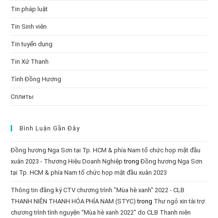
Tin pháp luật
Tin Sinh viên
Tin tuyển dụng
Tin Xứ Thanh
Tình Đồng Hương
Сплиты
Bình Luận Gần Đây
Đồng hương Nga Sơn tại Tp. HCM & phía Nam tổ chức họp mặt đầu
xuân 2023 - Thương Hiệu Doanh Nghiệp
trong
Đồng hương Nga Sơn
tại Tp. HCM & phía Nam tổ chức họp mặt đầu xuân 2023
Thông tin đăng ký CTV chương trình "Mùa hè xanh" 2022 - CLB
THANH NIÊN THANH HÓA PHÍA NAM (STYC)
trong
Thư ngỏ xin tài trợ
chương trình tình nguyện “Mùa hè xanh 2022” do CLB Thanh niên