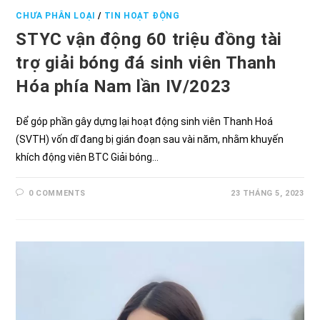
CHƯA PHÂN LOẠI
/
TIN HOẠT ĐỘNG
STYC vận động 60 triệu đồng tài
trợ giải bóng đá sinh viên Thanh
Hóa phía Nam lần IV/2023
Để góp phần gây dựng lại hoạt động sinh viên Thanh Hoá
(SVTH) vốn dĩ đang bị gián đoạn sau vài năm, nhằm khuyến
khích động viên BTC Giải bóng…
0 COMMENTS
23 THÁNG 5, 2023