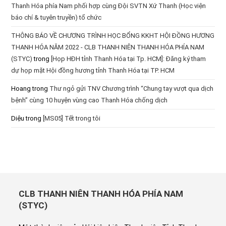
Thanh Hóa phía Nam phối hợp cùng Đội SVTN Xứ Thanh (Học viện
báo chí & tuyên truyền) tổ chức
THÔNG BÁO VỀ CHƯƠNG TRÌNH HỌC BỔNG KKHT HỘI ĐỒNG HƯƠNG
THANH HÓA NĂM 2022 - CLB THANH NIÊN THANH HÓA PHÍA NAM
(STYC)
trong
[Họp HĐH tỉnh Thanh Hóa tại Tp. HCM]: Đăng ký tham
dự họp mặt Hội đồng hương tỉnh Thanh Hóa tại TP. HCM
Hoang
trong
Thư ngỏ gửi TNV Chương trình “Chung tay vượt qua dịch
bệnh” cùng 10 huyện vùng cao Thanh Hóa chống dịch
Diệu
trong
[MS05] Tết trong tôi
CLB THANH NIÊN THANH HÓA PHÍA NAM
(STYC)