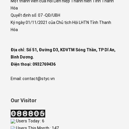
Một thành viên của Hội Liên hiệp Thanh niên Tỉnh Thanh
Hóa
Quyết định số: 07 -QĐ/UBH
Ký ngày 01/11/2021 của Chủ tịch Hội LHTN Tỉnh Thanh
Hóa
Địa chỉ: Số 51, Đường D3, KDVTM Sóng Thần, TP Dĩ An,
Bình Dương.
Điện thoại: 0932769436
Email: contact@styc.vn
Our Visitor
Users Today : 6
Users This Month : 147