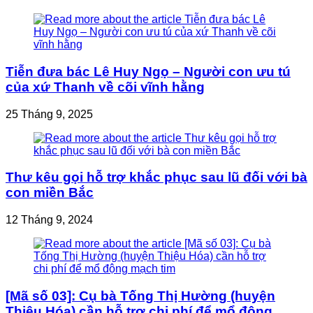
Tiễn đưa bác Lê Huy Ngọ – Người con ưu tú
của xứ Thanh về cõi vĩnh hằng
25 Tháng 9, 2025
Thư kêu gọi hỗ trợ khắc phục sau lũ đối với bà
con miền Bắc
12 Tháng 9, 2024
[Mã số 03]: Cụ bà Tống Thị Hường (huyện
Thiệu Hóa) cần hỗ trợ chi phí để mổ động