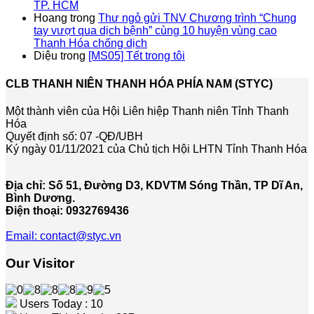
TP. HCM
Hoang
trong
Thư ngỏ gửi TNV Chương trình “Chung
tay vượt qua dịch bệnh” cùng 10 huyện vùng cao
Thanh Hóa chống dịch
Diệu
trong
[MS05] Tết trong tôi
CLB THANH NIÊN THANH HÓA PHÍA NAM (STYC)
Một thành viên của Hội Liên hiệp Thanh niên Tỉnh Thanh
Hóa
Quyết định số: 07 -QĐ/UBH
Ký ngày 01/11/2021 của Chủ tịch Hội LHTN Tỉnh Thanh Hóa
Địa chỉ: Số 51, Đường D3, KDVTM Sóng Thần, TP Dĩ An,
Bình Dương.
Điện thoại: 0932769436
Email: contact@styc.vn
Our Visitor
Users Today : 10