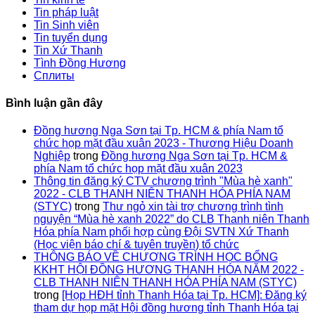
Tin pháp luật
Tin Sinh viên
Tin tuyển dụng
Tin Xứ Thanh
Tình Đồng Hương
Сплиты
Bình luận gần đây
Đồng hương Nga Sơn tại Tp. HCM & phía Nam tổ
chức họp mặt đầu xuân 2023 - Thương Hiệu Doanh
Nghiệp
trong
Đồng hương Nga Sơn tại Tp. HCM &
phía Nam tổ chức họp mặt đầu xuân 2023
Thông tin đăng ký CTV chương trình "Mùa hè xanh"
2022 - CLB THANH NIÊN THANH HÓA PHÍA NAM
(STYC)
trong
Thư ngỏ xin tài trợ chương trình tình
nguyện “Mùa hè xanh 2022” do CLB Thanh niên Thanh
Hóa phía Nam phối hợp cùng Đội SVTN Xứ Thanh
(Học viện báo chí & tuyên truyền) tổ chức
THÔNG BÁO VỀ CHƯƠNG TRÌNH HỌC BỔNG
KKHT HỘI ĐỒNG HƯƠNG THANH HÓA NĂM 2022 -
CLB THANH NIÊN THANH HÓA PHÍA NAM (STYC)
trong
[Họp HĐH tỉnh Thanh Hóa tại Tp. HCM]: Đăng ký
tham dự họp mặt Hội đồng hương tỉnh Thanh Hóa tại