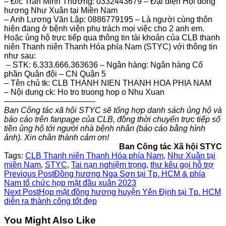
– Đ/c Trần Minh Thương:
0332443679 –
Đại diện Hội đồng
hương Như Xuân tại Miền Nam
– Anh Lương Văn Lập:
0886779195
– Là người cùng thôn
hiện đang ở bệnh viện phụ trách mọi việc cho 2 anh em.
Hoặc ủng hộ trực tiếp qua thông tin tài khoản của CLB thanh
niên Thanh niên Thanh Hóa phía Nam (STYC) với thông tin
như sau:
– STK: 6.333.666.363636 – Ngân hàng: Ngân hàng Cổ
phần Quân đội – CN Quận 5
– Tên chủ tk: CLB THANH NIEN THANH HOA PHIA NAM
– Nội dung ck: Ho tro truong hop o Nhu Xuan
———————————-
Ban Công tác xã hội STYC sẽ tổng hợp danh sách ủng hộ và
báo cáo trên fanpage của CLB, đồng thời chuyển trực tiếp số
tiền ủng hộ tới người nhà bệnh nhân (báo cáo bằng hình
ảnh). Xin chân thành cảm ơn!
Ban Công tác Xã hội STYC
Tags:
CLB Thanh niên Thanh Hóa phía Nam
,
Như Xuân tại
miền Nam
,
STYC
,
Tai nạn nghiệm trọng
,
thư kêu gọi hỗ trợ
Read
Previous Post
Đồng hương Nga Sơn tại Tp. HCM & phía
Nam tổ chức họp mặt đầu xuân 2023
more
Next Post
Họp mặt đồng hương huyện Yên Định tại Tp. HCM
diễn ra thành công tốt đẹp
articles
You Might Also Like