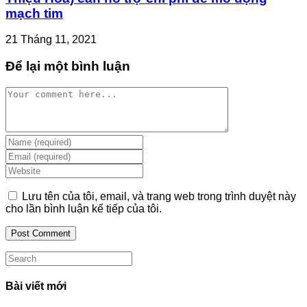
mạch tim
21 Tháng 11, 2021
Để lại một bình luận
Comment
Enter
your
Enter
name
your
Enter
or
email
your
username
address
website
Lưu tên của tôi, email, và trang web trong trình duyệt này
to
to
URL
cho lần bình luận kế tiếp của tôi.
comment
comment
(optional)
Search
this
website
Bài viết mới