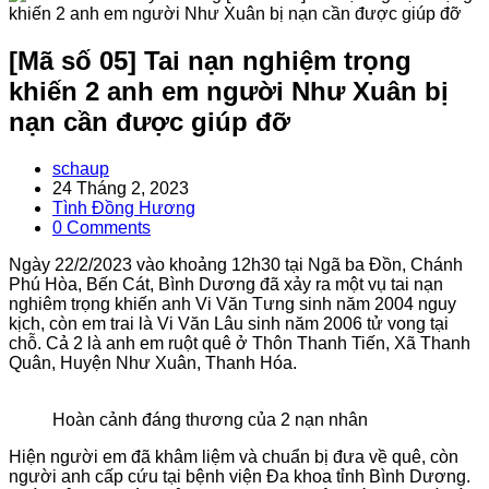
[Mã số 05] Tai nạn nghiệm trọng
khiến 2 anh em người Như Xuân bị
nạn cần được giúp đỡ
Post
schaup
author:
Post
24 Tháng 2, 2023
published:
Post
Tình Đồng Hương
category:
Post
0 Comments
comments:
Ngày 22/2/2023 vào khoảng 12h30 tại Ngã ba Đồn, Chánh
Phú Hòa, Bến Cát, Bình Dương đã xảy ra một vụ tai nạn
nghiêm trọng khiến anh Vi Văn Tưng sinh năm 2004 nguy
kịch, còn em trai là Vi Văn Lâu sinh năm 2006 tử vong tại
chỗ. Cả 2 là anh em ruột quê ở Thôn Thanh Tiến, Xã Thanh
Quân, Huyện Như Xuân, Thanh Hóa.
Hoàn cảnh đáng thương của 2 nạn nhân
Hiện người em đã khâm liệm và chuẩn bị đưa về quê, còn
người anh cấp cứu tại bệnh viện Đa khoa tỉnh Bình Dương.