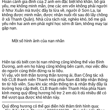
Hoàn cảnh gia đình của 2 anh em đặc biệt khó khăn, bố già
yếu, mẹ không minh mẫn, (mẹ các em vốn không phải người
ở Như Xuân mà trước đây bị lừa về, người ở Sơn La, lại
không được minh mẫn, được nhận nuôi rồi sau đó lấy chồng
ở xã Thanh Quân). Nhà cửa rách nát, nghèo khó, bố mẹ già
yếu nên hai anh em phải nghỉ học sớm đi làm, không may lại
gặp nạn.
Một số hình ảnh của nạn nhân
Hiện tại dù biết con bị nạn những cũng không thể vào Bình
Dương, anh em họ hàng cũng không bên cạnh, mọi việc đều
do người cùng thôn đứng ra lo liệu.
Vì vậy, với tinh thần tương thân tương ái, Ban Công tác xã
hội CLB thanh niên Thanh Hóa phía Nam đã tiếp nhận thông
tin từ hội viên. Sau khi xác nhận thông tin & nhận thấy đây là
trường hợp cấp thiết, CLB thanh niên Thanh Hóa phía Nam
kính mong quý đồng hương hỗ trợ 2 em dù ít dù nhiều để có
thể vượt qua được khó khăn này.
——————————-
Quý đồng hương có thể gọi điện hỏi thăm tình hình qua: