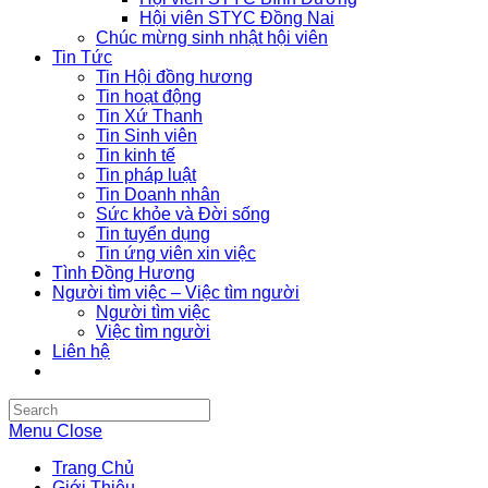
Hội viên STYC Đồng Nai
Chúc mừng sinh nhật hội viên
Tin Tức
Tin Hội đồng hương
Tin hoạt động
Tin Xứ Thanh
Tin Sinh viên
Tin kinh tế
Tin pháp luật
Tin Doanh nhân
Sức khỏe và Đời sống
Tin tuyển dụng
Tin ứng viên xin việc
Tình Đồng Hương
Người tìm việc – Việc tìm người
Người tìm việc
Việc tìm người
Liên hệ
Search
this
Menu
Close
website
Trang Chủ
Giới Thiệu