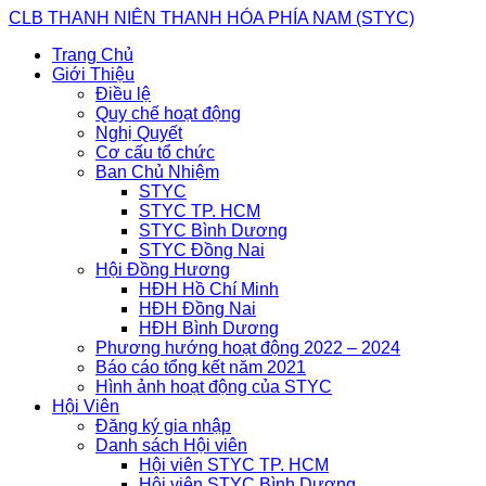
Skip
CLB THANH NIÊN THANH HÓA PHÍA NAM (STYC)
to
Trang Chủ
content
Giới Thiệu
Điều lệ
Quy chế hoạt động
Nghị Quyết
Cơ cấu tổ chức
Ban Chủ Nhiệm
STYC
STYC TP. HCM
STYC Bình Dương
STYC Đồng Nai
Hội Đồng Hương
HĐH Hồ Chí Minh
HĐH Đồng Nai
HĐH Bình Dương
Phương hướng hoạt động 2022 – 2024
Báo cáo tổng kết năm 2021
Hình ảnh hoạt động của STYC
Hội Viên
Đăng ký gia nhập
Danh sách Hội viên
Hội viên STYC TP. HCM
Hội viên STYC Bình Dương