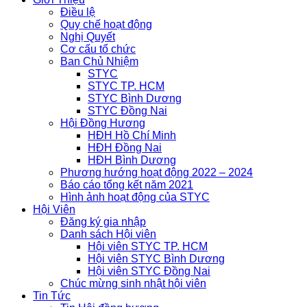
Điều lệ
Quy chế hoạt động
Nghị Quyết
Cơ cấu tổ chức
Ban Chủ Nhiệm
STYC
STYC TP. HCM
STYC Bình Dương
STYC Đồng Nai
Hội Đồng Hương
HĐH Hồ Chí Minh
HĐH Đồng Nai
HĐH Bình Dương
Phương hướng hoạt động 2022 – 2024
Báo cáo tổng kết năm 2021
Hình ảnh hoạt động của STYC
Hội Viên
Đăng ký gia nhập
Danh sách Hội viên
Hội viên STYC TP. HCM
Hội viên STYC Bình Dương
Hội viên STYC Đồng Nai
Chúc mừng sinh nhật hội viên
Tin Tức