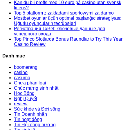
Kan du bli proffs med 10 euro på casino utan svensk
licens?
Top 5 platform z zakładami sportowymi za darmo
Mostbet oyunlar üçün optimal başlanğıc strategiyası:
Uğurlu oyunçuların təcrübələri
Регистрация 1xBet: ключевые данные для
успешного входа
Top Pinco Slotlarda Bonus Raundlar to Try This Year:
Casino Review
Danh mục
boomerang
casino
casumo
Chưa phân loại
Chúc mừng sinh nhật
Học Bổng
Nghị Quyết
review
Sức khỏe và Đời sống
Tin Doanh nhân
Tin hoạt động
Tin Hội đồng hương
Tin kinh tế