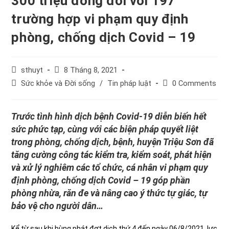
300 triệu đồng đối với 197
trường hợp vi phạm quy định
phòng, chống dịch Covid – 19
Post
Post
sthuyt
8 Tháng 8, 2021
author:
published:
Post
Post
Sức khỏe và Đời sống
/
Tin pháp luật
0 Comments
category:
comments:
Trước tình hình dịch bệnh Covid-19 diễn biến hết
sức phức tạp, cùng với các biện pháp quyết liệt
trong phòng, chống dịch, bệnh, huyện Triệu Sơn đã
tăng cường công tác kiểm tra, kiểm soát, phát hiện
và xử lý nghiêm các tổ chức, cá nhân vi phạm quy
định phòng, chống dịch Covid – 19 góp phần
phòng nhừa, răn đe và nâng cao ý thức tự giác, tự
bảo vệ cho người dân…
Kể từ sau khi bùng phát đợt dịch thứ 4 đến ngày 06/8/2021, lực