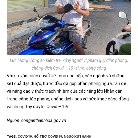
Lực lượng Công an kiểm tra, xử lý người vi phạm quy định phòng,
chống dịch Covid – 19 tại nơi công cộng
Với sự vào cuộc quyết liệt của các cấp, các ngành và những
kết quả đạt được, bước đầu đã góp phần phòng ngừa, răn đe
và nâng cao ý thức trách nhiệm của các tầng lớp Nhân dân
trong công tác phòng, chống dịch, bảo vệ sức khỏe cộng đồng
và chung tay đẩy lùi Covid – 19/.
Nguồn: conganthanhhoa.gov.vn
TAGS:
COVID19
,
HỖ TRỢ COVID19
,
NGUOIXUTHANH