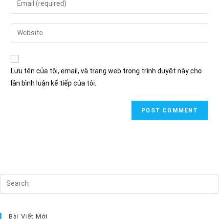
or
your
username
email
Enter
to
address
your
comment
to
website
comment
URL
Lưu tên của tôi, email, và trang web trong trình duyệt này cho
(optional)
lần bình luận kế tiếp của tôi.
Search
this
website
Bài Viết Mới