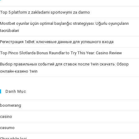
Top 5 platform z zakładami sportowymi za darmo
Mostbet oyunlar üçün optimal başlanğıc strategiyası: Uğurlu oyunçuların
təcrübələri
Регистрация 1xBet: ключевые данные для успешного входа
Top Pinco Slotlarda Bonus Raundlar to Try This Year: Casino Review
Выбор правильных событий для ставок после 1win скачать: Обзор
онлайн-казино 1win
Danh Mục
boomerang
casino
casumo
Chưa phân loại