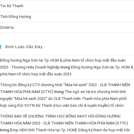
Tin Xứ Thanh
Tình Đồng Hương
Сплиты
Bình Luận Gần Đây
Đồng hương Nga Sơn tại Tp. HCM & phía Nam tổ chức họp mặt đầu xuân
2023 - Thương Hiệu Doanh Nghiệp
trong
Đồng hương Nga Sơn tại Tp. HCM &
phía Nam tổ chức họp mặt đầu xuân 2023
Thông tin đăng ký CTV chương trình "Mùa hè xanh" 2022 - CLB THANH NIÊN
THANH HÓA PHÍA NAM (STYC)
trong
Thư ngỏ xin tài trợ chương trình tình
nguyện “Mùa hè xanh 2022” do CLB Thanh niên Thanh Hóa phía Nam phối
hợp cùng Đội SVTN Xứ Thanh (Học viện báo chí & tuyên truyền) tổ chức
THÔNG BÁO VỀ CHƯƠNG TRÌNH HỌC BỔNG KKHT HỘI ĐỒNG HƯƠNG
THANH HÓA NĂM 2022 - CLB THANH NIÊN THANH HÓA PHÍA NAM (STYC)
trong
[Họp HĐH tỉnh Thanh Hóa tại Tp. HCM]: Đăng ký tham dự họp mặt Hội