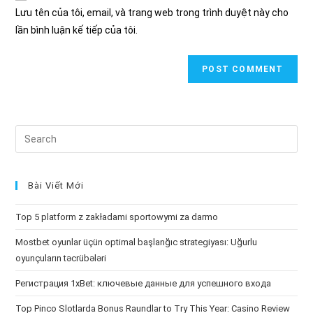
URL
Lưu tên của tôi, email, và trang web trong trình duyệt này cho
(optional)
lần bình luận kế tiếp của tôi.
Search
this
website
Bài Viết Mới
Top 5 platform z zakładami sportowymi za darmo
Mostbet oyunlar üçün optimal başlanğıc strategiyası: Uğurlu
oyunçuların təcrübələri
Регистрация 1xBet: ключевые данные для успешного входа
Top Pinco Slotlarda Bonus Raundlar to Try This Year: Casino Review