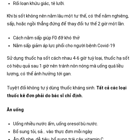
Rối loạn khứu giác, tê lưỡi.
Khi bị sốt không nên nằm lâu một tư thế, có thể nằm nghiêng,
sấp, hoặc ngồi thẳng đứng để thay đổi tư thế 2 giờ một lần.
Cách nằm sấp giúp F0 đỡ khó thở
Nằm sấp giảm áp lực phổi cho người bệnh Covid-19
Sử dụng thuốc hạ sốt cách nhau 4-6 giờ tuỳ loại, thuốc hạ sốt
có hiệu quả sau 1 giờ nên tránh nôn nóng mà uống quá liều
lượng, có thể ảnh hưởng tới gan.
Tuyệt đối không tự ý dùng thuốc kháng sinh.
Tất cả các loại
thuốc kê đơn phải do bác sĩ chỉ định.
Ăn uống
Uống nhiều nước ấm, uống oresol bù nước.
Bổ sung tỏi, sả… vào thực đơn mỗi ngày.
Ăn đồ nhẹ, dễ tiêu, bổ sung trái cây, vitamin C.