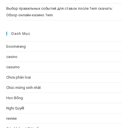
Выбор правильных событий для ставок после 1win скачать:
Обзор онлайн-казино 1win
Danh Mục
boomerang
casino
casumo
Chưa phân loại
Chúc mừng sinh nhật
Học Bổng
Nghị Quyết
review