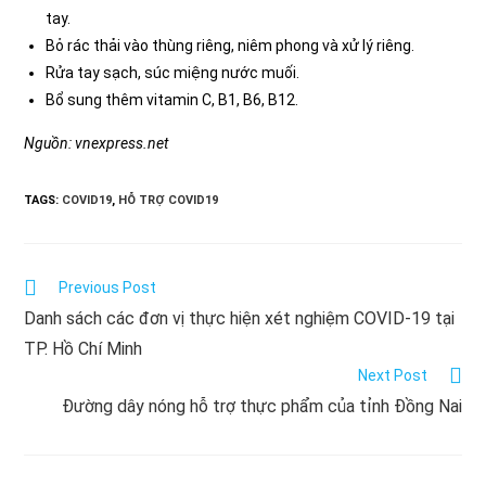
tay.
Bỏ rác thải vào thùng riêng, niêm phong và xử lý riêng.
Rửa tay sạch, súc miệng nước muối.
Bổ sung thêm vitamin C, B1, B6, B12.
Nguồn: vnexpress.net
TAGS:
COVID19
,
HỖ TRỢ COVID19
Read
Previous Post
more
Danh sách các đơn vị thực hiện xét nghiệm COVID-19 tại
articles
TP. Hồ Chí Minh
Next Post
Đường dây nóng hỗ trợ thực phẩm của tỉnh Đồng Nai