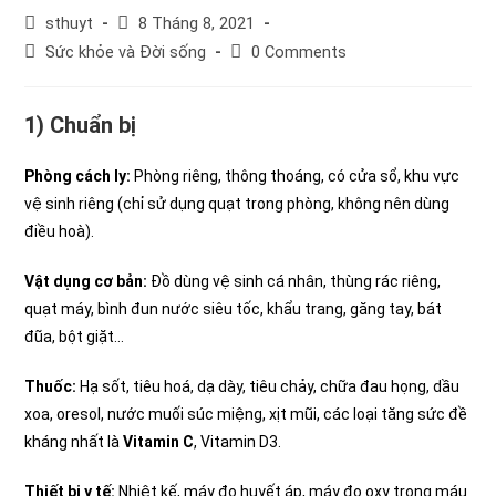
Post
Post
sthuyt
8 Tháng 8, 2021
author:
published:
Post
Post
Sức khỏe và Đời sống
0 Comments
category:
comments:
1) Chuẩn bị
Phòng cách ly:
Phòng riêng, thông thoáng, có cửa sổ, khu vực
vệ sinh riêng (chỉ sử dụng quạt trong phòng, không nên dùng
điều hoà).
Vật dụng cơ bản:
Đồ dùng vệ sinh cá nhân, thùng rác riêng,
quạt máy, bình đun nước siêu tốc, khẩu trang, găng tay, bát
đũa, bột giặt…
Thuốc:
Hạ sốt, tiêu hoá, dạ dày, tiêu chảy, chữa đau họng, dầu
xoa, oresol, nước muối súc miệng, xịt mũi, các loại tăng sức đề
kháng nhất là
Vitamin C
, Vitamin D3.
Thiết bị y tế:
Nhiệt kế, máy đo huyết áp, máy đo oxy trong máu