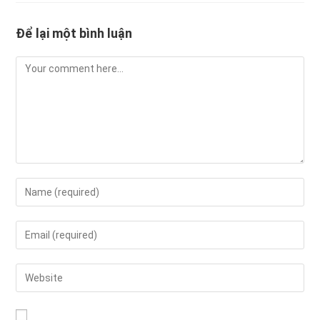
Để lại một bình luận
Comment
Enter
your
name
Enter
or
your
username
email
Enter
to
address
your
comment
to
website
comment