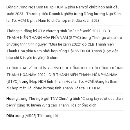
Đồng hương Nga Sơn tại Tp. HCM & phía Nam tổ chức họp mặt đầu
xuân 2023 - Thương Hiệu Doanh Nghiệp
trong
Đồng hương Nga Sơn
tại Tp. HCM & phía Nam tổ chức họp mặt đầu xuân 2023
Thông tin đăng ký CTV chương trình "Mùa hè xanh" 2022 - CLB
THANH NIÊN THANH HÓA PHÍA NAM (STYC)
trong
Thư ngỏ xin tài trợ
chương trình tình nguyện “Mùa hè xanh 2022” do CLB Thanh niên
Thanh Hóa phía Nam phối hợp cùng Đội SVTN Xứ Thanh (Học viện
báo chí & tuyên truyền) tổ chức
THÔNG BÁO VỀ CHƯƠNG TRÌNH HỌC BỔNG KKHT HỘI ĐỒNG HƯƠNG
THANH HÓA NĂM 2022 - CLB THANH NIÊN THANH HÓA PHÍA NAM
(STYC)
trong
[Họp HĐH tỉnh Thanh Hóa tại Tp. HCM]: Đăng ký tham
dự họp mặt Hội đồng hương tỉnh Thanh Hóa tại TP. HCM
Hoang
trong
Thư ngỏ gửi TNV Chương trình “Chung tay vượt qua dịch
bệnh” cùng 10 huyện vùng cao Thanh Hóa chống dịch
Diệu
trong
[MS05] Tết trong tôi