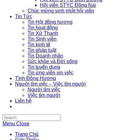
Hội viên STYC Đồng Nai
Chúc mừng sinh nhật hội viên
Tin Tức
Tin Hội đồng hương
Tin hoạt động
Tin Xứ Thanh
Tin Sinh viên
Tin kinh tế
Tin pháp luật
Tin Doanh nhân
Sức khỏe và Đời sống
Tin tuyển dụng
Tin ứng viên xin việc
Tình Đồng Hương
Người tìm việc – Việc tìm người
Người tìm việc
Việc tìm người
Liên hệ
Search
this
Menu
Close
website
Trang Chủ
Giới Thiệu