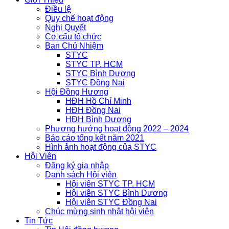
Điều lệ
Quy chế hoạt động
Nghị Quyết
Cơ cấu tổ chức
Ban Chủ Nhiệm
STYC
STYC TP. HCM
STYC Bình Dương
STYC Đồng Nai
Hội Đồng Hương
HĐH Hồ Chí Minh
HĐH Đồng Nai
HĐH Bình Dương
Phương hướng hoạt động 2022 – 2024
Báo cáo tổng kết năm 2021
Hình ảnh hoạt động của STYC
Hội Viên
Đăng ký gia nhập
Danh sách Hội viên
Hội viên STYC TP. HCM
Hội viên STYC Bình Dương
Hội viên STYC Đồng Nai
Chúc mừng sinh nhật hội viên
Tin Tức