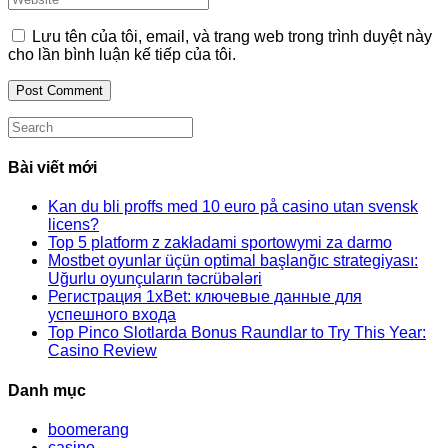
or
email
your
username
address
website
Lưu tên của tôi, email, và trang web trong trình duyệt này
to
to
URL
cho lần bình luận kế tiếp của tôi.
comment
comment
(optional)
Search
this
website
Bài viết mới
Kan du bli proffs med 10 euro på casino utan svensk
licens?
Top 5 platform z zakładami sportowymi za darmo
Mostbet oyunlar üçün optimal başlanğıc strategiyası:
Uğurlu oyunçuların təcrübələri
Регистрация 1xBet: ключевые данные для
успешного входа
Top Pinco Slotlarda Bonus Raundlar to Try This Year:
Casino Review
Danh mục
boomerang
casino