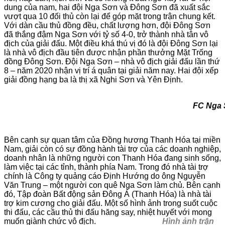
dung của nam, hai đội Nga Sơn và Đông Sơn đã xuất sắc
vượt qua 10 đối thủ còn lại để góp mặt trong trận chung kết.
Với dàn cầu thủ đồng đều, chất lượng hơn, đội Đông Sơn
đã thắng đậm Nga Sơn với tỷ số 4-0, trở thành nhà tân vô
địch của giải đấu. Một điều khá thú vị đó là đội Đông Sơn lại
là nhà vô địch đầu tiên được nhận phần thưởng Mặt Trống
đồng Đông Sơn. Đội Nga Sơn – nhà vô địch giải đấu lần thứ
8 – năm 2020 nhận vị trí á quân tại giải năm nay. Hai đội xếp
giải đồng hạng ba là thị xã Nghi Sơn và Yên Định.
FC Nga Sơn xuất sắc về
Bên cạnh sự quan tâm của Đồng hương Thanh Hóa tại miền
Nam, giải còn có sự đồng hành tài trợ của các doanh nghiệp,
doanh nhân là những người con Thanh Hóa đang sinh sống,
làm việc tại các tỉnh, thành phía Nam. Trong đó nhà tài trợ
chính là Công ty quảng cáo Định Hướng do ông Nguyễn
Văn Trung – một người con quê Nga Sơn làm chủ. Bên cạnh
đó, Tập đoàn Bất động sản Đông Á (Thanh Hóa) là nhà tài
trợ kim cương cho giải đấu. Một số hình ảnh trong suốt cuộc
thi đấu, các cầu thủ thi đấu hăng say, nhiệt huyết với mong
muốn giành chức vô địch.
Hình ảnh trận