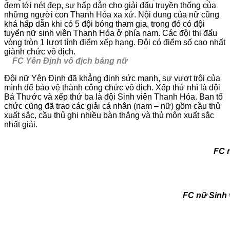
đem tới nét đẹp, sự hấp dẫn cho giải đấu truyền thống của
những người con Thanh Hóa xa xứ. Nội dung của nữ cũng
khá hấp dẫn khi có 5 đội bóng tham gia, trong đó có đội
tuyển nữ sinh viên Thanh Hóa ở phía nam. Các đội thi đấu
vòng tròn 1 lượt tính điểm xếp hạng. Đội có điểm số cao nhất
giành chức vô địch.
FC Yên Định vô địch bảng nữ
Đội nữ Yên Định đã khẳng định sức mạnh, sự vượt trội của
mình để bảo vệ thành công chức vô địch. Xếp thứ nhì là đội
Bá Thước và xếp thứ ba là đội Sinh viên Thanh Hóa. Ban tổ
chức cũng đã trao các giải cá nhân (nam – nữ) gồm cầu thủ
xuất sắc, cầu thủ ghi nhiều bàn thắng và thủ môn xuất sắc
nhất giải.
FC 
FC nữ Sinh viên Thanh H