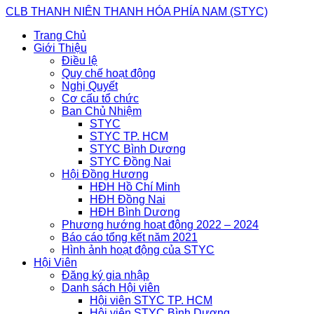
Skip
CLB THANH NIÊN THANH HÓA PHÍA NAM (STYC)
to
Trang Chủ
content
Giới Thiệu
Điều lệ
Quy chế hoạt động
Nghị Quyết
Cơ cấu tổ chức
Ban Chủ Nhiệm
STYC
STYC TP. HCM
STYC Bình Dương
STYC Đồng Nai
Hội Đồng Hương
HĐH Hồ Chí Minh
HĐH Đồng Nai
HĐH Bình Dương
Phương hướng hoạt động 2022 – 2024
Báo cáo tổng kết năm 2021
Hình ảnh hoạt động của STYC
Hội Viên
Đăng ký gia nhập
Danh sách Hội viên
Hội viên STYC TP. HCM
Hội viên STYC Bình Dương