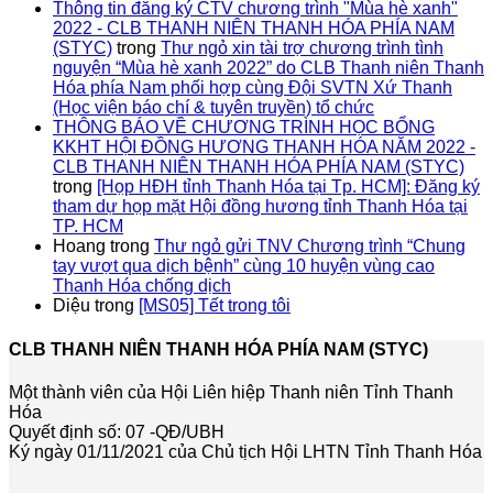
Thông tin đăng ký CTV chương trình "Mùa hè xanh"
2022 - CLB THANH NIÊN THANH HÓA PHÍA NAM
(STYC)
trong
Thư ngỏ xin tài trợ chương trình tình
nguyện “Mùa hè xanh 2022” do CLB Thanh niên Thanh
Hóa phía Nam phối hợp cùng Đội SVTN Xứ Thanh
(Học viện báo chí & tuyên truyền) tổ chức
THÔNG BÁO VỀ CHƯƠNG TRÌNH HỌC BỔNG
KKHT HỘI ĐỒNG HƯƠNG THANH HÓA NĂM 2022 -
CLB THANH NIÊN THANH HÓA PHÍA NAM (STYC)
trong
[Họp HĐH tỉnh Thanh Hóa tại Tp. HCM]: Đăng ký
tham dự họp mặt Hội đồng hương tỉnh Thanh Hóa tại
TP. HCM
Hoang
trong
Thư ngỏ gửi TNV Chương trình “Chung
tay vượt qua dịch bệnh” cùng 10 huyện vùng cao
Thanh Hóa chống dịch
Diệu
trong
[MS05] Tết trong tôi
CLB THANH NIÊN THANH HÓA PHÍA NAM (STYC)
Một thành viên của Hội Liên hiệp Thanh niên Tỉnh Thanh
Hóa
Quyết định số: 07 -QĐ/UBH
Ký ngày 01/11/2021 của Chủ tịch Hội LHTN Tỉnh Thanh Hóa