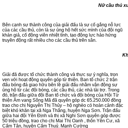
Nữ cầu thủ xuất sắc nhất thuộ
Bên cạnh sự thành công của giải đấu là sự cố gắng nỗ lực
của các cầu thủ, còn là sự ủng hộ hết sức mình của đội ngũ
khán giả, cổ động viên nhiệt tình, tạo động lực hảo hứng
truyền động rất nhiều cho các cầu thủ trên sân.
Khán giả theo dõi
Giải đã được tổ chức thành công và thực sự ý nghĩa, trọn
vẹn với hoạt động quyên góp từ thiện. Ban tổ chức 2 trận
đấu bóng đá giao hữu bên lề giải đấu nhằm vận động sự
ủng hộ từ các đội bóng, các cầu thủ, các nhà tài trợ. Trong
đó, trận đấu giữa đội Ban tổ chức và đội bóng của Hội Từ
thiện Âm vang Sông Mã đã quyên góp dc 65.250.000 đồng
trao cho chị Nguyễn Thị Thủy – hộ nghèo có hoàn cảnh đặc
biệt khó khăn tại xã Nga Thắng, huyện Nga Sơn. Trận đấu
giữa hai đội Yên Định và thị xã Nghi Sơn quyên góp được
50 triệu đồng, trao cho chị Mai Thị Oanh , thôn Yên Cư, xã
Cẩm Tân, huyện Cẩm Thuỷ. Mạnh Cường