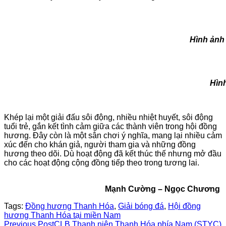
Hình ảnh 2 trận cầu gây
Hình ảnh các cầu th
Khép lại một giải đấu sôi động, nhiều nhiệt huyết, sôi động
tuổi trẻ, gắn kết tình cảm giữa các thành viên trong hội đồng
hương. Đây còn là một sân chơi ý nghĩa, mang lại nhiều cảm
xúc đến cho khán giả, người tham gia và những đồng
hương theo dõi. Dù hoạt động đã kết thúc thế nhưng mở đầu
cho các hoạt động cộng đồng tiếp theo trong tương lai.
Mạnh Cường – Ngọc Chương
Tags:
Đồng hương Thanh Hóa
,
Giải bóng đá
,
Hội đồng
hương Thanh Hóa tại miền Nam
Previous Post
CLB Thanh niên Thanh Hóa phía Nam (STYC)