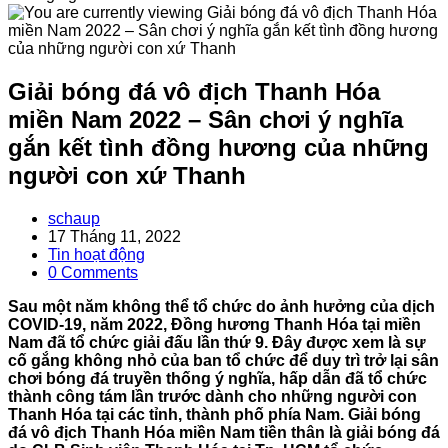
Giải bóng đá vô địch Thanh Hóa
miền Nam 2022 – Sân chơi ý nghĩa
gắn kết tình đồng hương của những
người con xứ Thanh
Post
schaup
author:
Post
17 Tháng 11, 2022
published:
Post
Tin hoạt động
category:
Post
0 Comments
comments:
Sau một năm không thể tổ chức do ảnh hưởng của dịch
COVID-19, năm 2022, Đồng hương Thanh Hóa tại miền
Nam đã tổ chức giải đấu lần thứ 9. Đây được xem là sự
cố gắng không nhỏ của ban tổ chức để duy trì trở lại sân
chơi bóng đá truyền thống ý nghĩa, hấp dẫn đã tổ chức
thành công tám lần trước dành cho những người con
Thanh Hóa tại các tỉnh, thành phố phía Nam. Giải bóng
đá vô địch Thanh Hóa miền Nam tiền thân là giải bóng đá