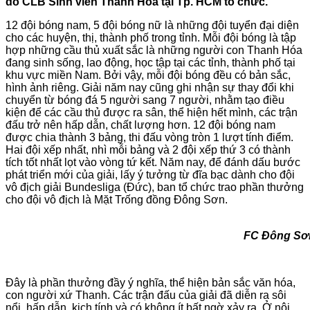
do CLB Sinh viên Thanh Hóa tại Tp. HCM tổ chức.
12 đội bóng nam, 5 đội bóng nữ là những đội tuyển đại diện
cho các huyện, thị, thành phố trong tỉnh. Mỗi đội bóng là tập
hợp những cầu thủ xuất sắc là những người con Thanh Hóa
đang sinh sống, lao động, học tập tại các tỉnh, thành phố tại
khu vực miền Nam. Bởi vậy, mỗi đội bóng đều có bản sắc,
hình ảnh riêng. Giải năm nay cũng ghi nhận sự thay đổi khi
chuyển từ bóng đá 5 người sang 7 người, nhằm tạo điều
kiện để các cầu thủ được ra sân, thể hiện hết mình, các trận
đấu trở nên hấp dẫn, chất lượng hơn. 12 đội bóng nam
được chia thành 3 bảng, thi đấu vòng tròn 1 lượt tính điểm.
Hai đội xếp nhất, nhì mỗi bảng và 2 đội xếp thứ 3 có thành
tích tốt nhất lọt vào vòng tứ kết.
Năm nay, để đánh dấu bước
phát triển mới của giải, lấy ý tưởng từ đĩa bạc dành cho đội
vô địch giải Bundesliga (Đức), ban tổ chức trao phần thưởng
cho đội vô địch là Mặt Trống đồng Đông Sơn.
FC Đông Sơn là đương kim 
Đây là phần thưởng đầy ý nghĩa, thể hiện bản sắc văn hóa,
con người xứ Thanh. Các trận đấu của giải đã diễn ra sôi
nổi, hấp dẫn, kịch tính và có không ít bất ngờ xảy ra. Ở nội