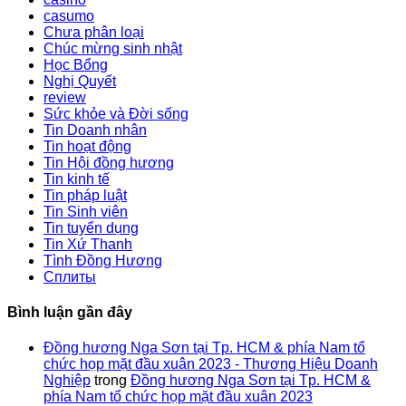
casumo
Chưa phân loại
Chúc mừng sinh nhật
Học Bổng
Nghị Quyết
review
Sức khỏe và Đời sống
Tin Doanh nhân
Tin hoạt động
Tin Hội đồng hương
Tin kinh tế
Tin pháp luật
Tin Sinh viên
Tin tuyển dụng
Tin Xứ Thanh
Tình Đồng Hương
Сплиты
Bình luận gần đây
Đồng hương Nga Sơn tại Tp. HCM & phía Nam tổ
chức họp mặt đầu xuân 2023 - Thương Hiệu Doanh
Nghiệp
trong
Đồng hương Nga Sơn tại Tp. HCM &
phía Nam tổ chức họp mặt đầu xuân 2023