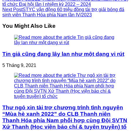
Read
tổ chức Đại hội lần I nhiệm kỳ 2022 – 2024
more
Next Post
STYC vận động 60 triệu đồng tài trợ giải bóng đá
sinh viên Thanh Hóa phía Nam lần IV/2023
articles
You Might Also Like
Tin giả cũng đang lây lan như một dạng vi rút
5 Tháng 9, 2021
Thư ngỏ xin tài trợ chương trình tình nguyện
“Mùa hè xanh 2022” do CLB Thanh niên
Thanh Hóa phía Nam phối hợp cùng Đội SVTN
Xứ Thanh (Học viện báo chí & tuyên truyền) tổ