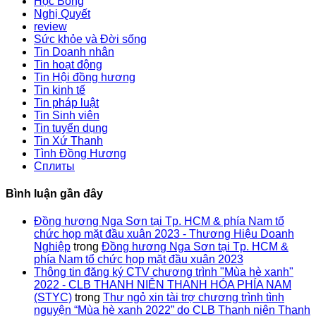
Học Bổng
Nghị Quyết
review
Sức khỏe và Đời sống
Tin Doanh nhân
Tin hoạt động
Tin Hội đồng hương
Tin kinh tế
Tin pháp luật
Tin Sinh viên
Tin tuyển dụng
Tin Xứ Thanh
Tình Đồng Hương
Сплиты
Bình luận gần đây
Đồng hương Nga Sơn tại Tp. HCM & phía Nam tổ
chức họp mặt đầu xuân 2023 - Thương Hiệu Doanh
Nghiệp
trong
Đồng hương Nga Sơn tại Tp. HCM &
phía Nam tổ chức họp mặt đầu xuân 2023
Thông tin đăng ký CTV chương trình "Mùa hè xanh"
2022 - CLB THANH NIÊN THANH HÓA PHÍA NAM
(STYC)
trong
Thư ngỏ xin tài trợ chương trình tình
nguyện “Mùa hè xanh 2022” do CLB Thanh niên Thanh