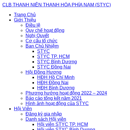
Skip
CLB THANH NIÊN THANH HÓA PHÍA NAM (STYC)
to
Trang Chủ
content
Giới Thiệu
Điều lệ
Quy chế hoạt động
Nghị Quyết
Cơ cấu tổ chức
Ban Chủ Nhiệm
STYC
STYC TP. HCM
STYC Bình Dương
STYC Đồng Nai
Hội Đồng Hương
HĐH Hồ Chí Minh
HĐH Đồng Nai
HĐH Bình Dương
Phương hướng hoạt động 2022 – 2024
Báo cáo tổng kết năm 2021
Hình ảnh hoạt động của STYC
Hội Viên
Đăng ký gia nhập
Danh sách Hội viên
Hội viên STYC TP. HCM
Hội viên STYC Bình Dương