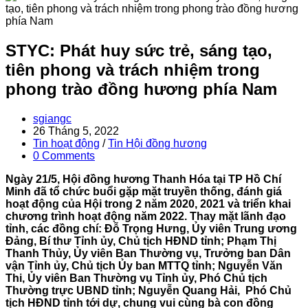
STYC: Phát huy sức trẻ, sáng tạo,
tiên phong và trách nhiệm trong
phong trào đồng hương phía Nam
Post
sgiangc
author:
Post
26 Tháng 5, 2022
published:
Post
Tin hoạt động
/
Tin Hội đồng hương
category:
Post
0 Comments
comments:
Ngày 21/5, Hội đồng hương Thanh Hóa tại TP Hồ Chí
Minh đã tổ chức buổi gặp mặt truyền thống, đánh giá
hoạt động của Hội trong 2 năm 2020, 2021 và triển khai
chương trình hoạt động năm 2022. Thay mặt lãnh đạo
tỉnh, các đồng chí: Đỗ Trọng Hưng, Ủy viên Trung ương
Đảng, Bí thư Tỉnh ủy, Chủ tịch HĐND tỉnh; Phạm Thị
Thanh Thủy, Ủy viên Ban Thường vụ, Trưởng ban Dân
vận Tỉnh ủy, Chủ tịch Ủy ban MTTQ tỉnh; Nguyễn Văn
Thi, Ủy viên Ban Thường vụ Tỉnh ủy, Phó Chủ tịch
Thường trực UBND tỉnh; Nguyễn Quang Hải, Phó Chủ
tịch HĐND tỉnh tới dự, chung vui cùng bà con đồng