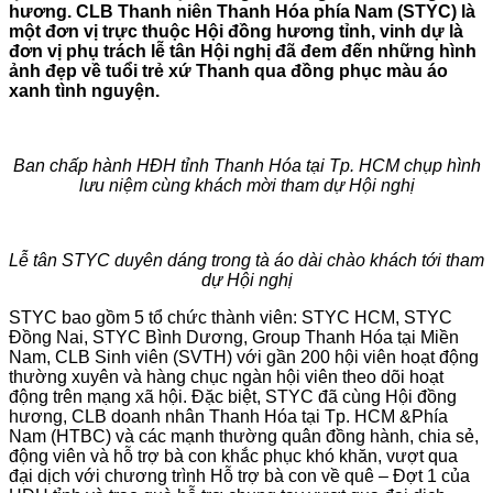
hương. CLB Thanh niên Thanh Hóa phía Nam (STYC) là
một đơn vị trực thuộc Hội đồng hương tỉnh, vinh dự là
đơn vị phụ trách lễ tân Hội nghị đã đem đến những hình
ảnh đẹp về tuổi trẻ xứ Thanh qua đồng phục màu áo
xanh tình nguyện.
Ban chấp hành HĐH tỉnh Thanh Hóa tại Tp. HCM chụp hình
lưu niệm cùng khách mời tham dự Hội nghị
Lễ tân STYC duyên dáng trong tà áo dài chào khách tới tham
dự Hội nghị
STYC bao gồm 5 tổ chức thành viên: STYC HCM, STYC
Đồng Nai, STYC Bình Dương, Group Thanh Hóa tại Miền
Nam, CLB Sinh viên (SVTH) với gần 200 hội viên hoạt động
thường xuyên và hàng chục ngàn hội viên theo dõi hoạt
động trên mạng xã hội. Đặc biệt, STYC đã cùng Hội đồng
hương, CLB doanh nhân Thanh Hóa tại Tp. HCM &Phía
Nam (HTBC) và các mạnh thường quân đồng hành, chia sẻ,
động viên và hỗ trợ bà con khắc phục khó khăn, vượt qua
đại dịch với chương trình Hỗ trợ bà con về quê – Đợt 1 của