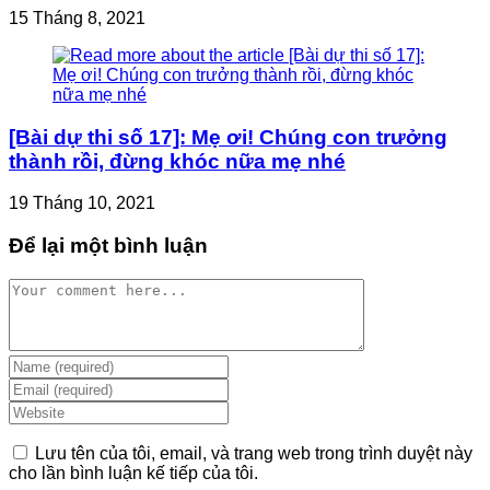
15 Tháng 8, 2021
[Bài dự thi số 17]: Mẹ ơi! Chúng con trưởng
thành rồi, đừng khóc nữa mẹ nhé
19 Tháng 10, 2021
Để lại một bình luận
Comment
Enter
your
Enter
name
your
Enter
or
email
your
username
address
website
Lưu tên của tôi, email, và trang web trong trình duyệt này
to
to
URL
cho lần bình luận kế tiếp của tôi.
comment
comment
(optional)