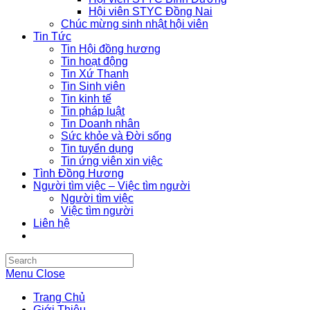
Hội viên STYC Đồng Nai
Chúc mừng sinh nhật hội viên
Tin Tức
Tin Hội đồng hương
Tin hoạt động
Tin Xứ Thanh
Tin Sinh viên
Tin kinh tế
Tin pháp luật
Tin Doanh nhân
Sức khỏe và Đời sống
Tin tuyển dụng
Tin ứng viên xin việc
Tình Đồng Hương
Người tìm việc – Việc tìm người
Người tìm việc
Việc tìm người
Liên hệ
Search
this
Menu
Close
website
Trang Chủ
Giới Thiệu