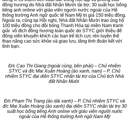
đồng hương do Nhà đất Nhân Mười tài trợ; 30 suất học bổng
tiếng anh online với giáo viên người nước ngoài của Hệ
thống trường Anh ngữ quốc tế Nam Mỹ trị giá 150 triệu đồng.
Ngoài ra, cũng tại Hội nghị, Nhà đất Nhân Mười trao ủng hộ
100 triệu đồng cho đội bóng Thanh Hóa tại miền Nam tranh
giải vô địch đồng hương toàn quốc do STYC giới thiệu để
động viên khuyến khích các bạn trẻ tích cực rèn luyện thể
thao nâng cao sức khỏe và giao lưu, tăng tình đoàn kết với
tỉnh bạn.
Đ/c Cao Thị Giang (ngoài cùng, bên phải) – Chủ nhiệm
STYC và đ/c Mai Xuân Hoàng (áo xanh, nam) – P. Chủ
nhiệm STYC đại diện STYC nhận tài trợ của Chủ tịch Nhà
đất Nhân Mười
Đ/c Phạm Thị Trang (áo dài xanh) – P. Chủ nhiệm STYC và
đ/c Mai Xuân Hoàng (áo xanh) đại diện STYC nhận tài trợ 30
suất học bổng tiếng Anh online với giáo viên người nước
ngoài của Hệ thống trường Anh ngữ Nam Mỹ