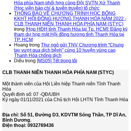
Hóa phía Nam phối hợp cùng Đội SVTN Xứ Thanh
(Học viện báo chí & tuyên truyền) tổ chức
THÔNG BÁO VỀ CHƯƠNG TRÌNH HỌC BỔNG
KKHT HỘI ĐỒNG HƯƠNG THANH HÓA NĂM 2022 -
CLB THANH NIÊN THANH HÓA PHÍA NAM (STYC)
trong
[Họp HĐH tỉnh Thanh Hóa tại Tp. HCM]: Đăng ký
tham dự họp mặt Hội đồng hương tỉnh Thanh Hóa tại
TP. HCM
Hoang
trong
Thư ngỏ gửi TNV Chương trình “Chung
tay vượt qua dịch bệnh” cùng 10 huyện vùng cao
Thanh Hóa chống dịch
Diệu
trong
[MS05] Tết trong tôi
CLB THANH NIÊN THANH HÓA PHÍA NAM (STYC)
Một thành viên của Hội Liên hiệp Thanh niên Tỉnh Thanh
Hóa
Quyết định số: 07 -QĐ/UBH
Ký ngày 01/11/2021 của Chủ tịch Hội LHTN Tỉnh Thanh Hóa
Địa chỉ: Số 51, Đường D3, KDVTM Sóng Thần, TP Dĩ An,
Bình Dương.
Điện thoại: 0932769436