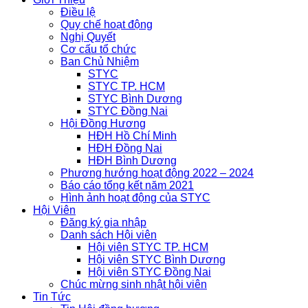
Điều lệ
Quy chế hoạt động
Nghị Quyết
Cơ cấu tổ chức
Ban Chủ Nhiệm
STYC
STYC TP. HCM
STYC Bình Dương
STYC Đồng Nai
Hội Đồng Hương
HĐH Hồ Chí Minh
HĐH Đồng Nai
HĐH Bình Dương
Phương hướng hoạt động 2022 – 2024
Báo cáo tổng kết năm 2021
Hình ảnh hoạt động của STYC
Hội Viên
Đăng ký gia nhập
Danh sách Hội viên
Hội viên STYC TP. HCM
Hội viên STYC Bình Dương
Hội viên STYC Đồng Nai
Chúc mừng sinh nhật hội viên
Tin Tức