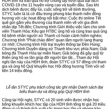
HDH tỉnh và trao quà hỗ trợ chung tay vượt qua đại dịch
COVID-19 cho 11 huyện vùng cao và tuyến đầu. Sau khi
dịch bệnh được đẩy lùi, cuộc sống trở về bình thường,
STYC luôn là lá cờ đầu trong phong trào thanh niên đồng
hương với các hoạt động nổi bật như: Cuộc thi online Tết
quê gửi gắm yêu thương của thanh niên về với gia đình
nhân dịp Tết đến; Chương trình Giới thiệu việc làm cho sinh
viên Thanh Hóa; Kêu gọi HTBC ủng hộ và cùng trao quà ủng
hộ bệnh nhân người xứ Thanh có hoàn cảnh hiểm nghèo;
Chương trình “Phát cháo đêm” quan tâm người lang thang
cơ nhỡ; Chương trình Hội trại truyền thống tại Đền Hùng;
Chương trình Duyên dáng xứ Thanh khu vực phía Nam; Giải
bóng đá Thanh Hóa tại miền Nam; Giải bóng đá gây quỹ từ
thiện ủng hộ xe lăn giúp đỡ người tàn tật…Tham dự Hội
nghị lần này của HĐH tỉnh, đoàn STYC cử 57 đồng chí tham
gia và ủng hộ Quỹ khuyến học Hội đồng hương Tỉnh với số
tiền 14 triệu đồng.
Lễ tân STYC phụ trách công tác ghi nhận Danh sách đại
biểu tham dự và đóng góp Quỹ HĐH tỉnh
Cũng tại Hội nghị, STYC có 20 sinh viên được nhận học
bổng khuyến khích học tập của HDH tỉnh tổng trị giá 20 triệu
đồng vì có thành tích xuất sắc trong học tập và phong trào