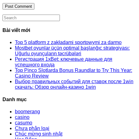
Search
this
website
Bài viết mới
Top 5 platform z zakładami sportowymi za darmo
Mostbet oyunlar üçün optimal başlanğıc strategiyası:
Uğurlu oyunçuların təcrübələri
Регистрация 1xBet: ключевые данные для
успешного входа
Top Pinco Slotlarda Bonus Raundlar to Try This Year:
Casino Review
Выбор правильных событий для ставок после 1win
скачать: Обзор онлайн-казино 1win
Danh mục
boomerang
casino
casumo
Chưa phân loại
Chúc mừng sinh nhật