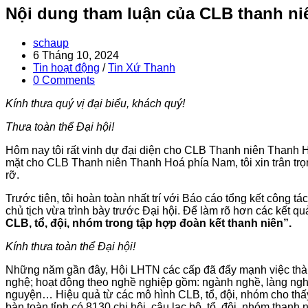
Nội dung tham luận của CLB thanh niê
Post
schaup
author:
Post
6 Tháng 10, 2024
published:
Post
Tin hoạt động
/
Tin Xứ Thanh
category:
Post
0 Comments
comments:
Kính thưa quý vị đại biểu, khách quý!
Thưa toàn thể Đại hội!
Hôm nay tôi rất vinh dự đại diện cho CLB Thanh niên Thanh H
mặt cho CLB Thanh niên Thanh Hoá phía Nam, tôi xin trân trọn
rỡ.
Trước tiên, tôi hoàn toàn nhất trí với Báo cáo tổng kết công
chủ tịch vừa trình bày trước Đại hội. Để làm rõ hơn các kết quả
CLB, tổ, đội, nhóm trong tập hợp đoàn kết thanh niên”.
Kín
h
thưa toàn thể Đại hội!
Những năm gần đây, Hội LHTN các cấp đã đẩy mạnh việc thành 
nghệ; hoạt động theo nghề nghiệp gồm: ngành nghề, làng nghề, 
nguyện… Hiệu quả từ các mô hình CLB, tổ, đội, nhóm cho thấy y
bàn toàn tỉnh có 8130 chi hội, câu lạc bộ, tổ, đội, nhóm thanh