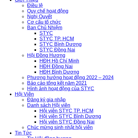
Điều lệ
Quy chế hoạt động
Nghị Quyết
Cơ cấu tổ chức
Ban Chủ Nhiệm
STYC
STYC TP. HCM
STYC Bình Dương
STYC Đồng Nai
Hội Đồng Hương
HĐH Hồ Chí Minh
HĐH Đồng Nai
HĐH Bình Dương
Phương hướng hoạt động 2022 – 2024
Báo cáo tổng kết năm 2021
Hình ảnh hoạt động của STYC
Hội Viên
Đăng ký gia nhập
Danh sách Hội viên
Hội viên STYC TP. HCM
Hội viên STYC Bình Dương
Hội viên STYC Đồng Nai
Chúc mừng sinh nhật hội viên
Tin Tức