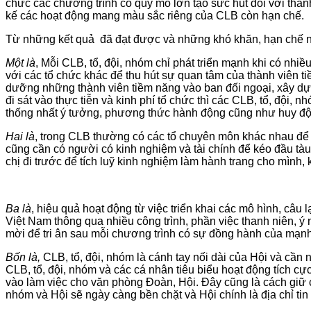
chức các chương trình có quy mô lớn tạo sức hút đối với thanh
kế các hoạt động mang màu sắc riêng của CLB còn hạn chế.
Từ những kết quả đã đạt được và những khó khăn, hạn chế nê
Một là
, Mỗi CLB, tổ, đội, nhóm chỉ phát triển mạnh khi có nhi
với các tổ chức khác để thu hút sự quan tâm của thành viên t
dưỡng những thành viên tiềm năng vào ban đối ngoại, xây dựn
đi sát vào thực tiễn và kinh phí tổ chức thì các CLB, tổ, đội,
thống nhất ý tưởng, phương thức hành động cũng như huy độ
Hai là
, trong CLB thường có các tổ chuyên môn khác nhau để p
cũng cần có người có kinh nghiệm và tài chính để kéo đầu tàu đ
chị đi trước để tích luỹ kinh nghiệm làm hành trang cho mình, 
Ba là
, hiệu quả hoạt động từ việc triển khai các mô hình, câu
Việt Nam thông qua nhiều công trình, phần việc thanh niên, ý 
mời để tri ân sau mỗi chương trình có sự đồng hành của mạnh
Bốn là
,
CLB, tổ, đội, nhóm là cánh tay nối dài của Hội và cần
CLB, tổ, đội, nhóm và các cá nhân tiêu biểu hoạt động tích c
vào làm việc cho văn phòng Đoàn, Hội. Đây cũng là cách giữ ch
nhóm và Hội sẽ ngày càng bền chặt và Hội chính là địa chỉ tin