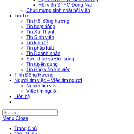
Hội viên STYC Đồng Nai
Chúc mừng sinh nhật hội viên
Tin Tức
Tin Hội đồng hương
Tin hoạt động
Tin Xứ Thanh
Tin Sinh viên
Tin kinh tế
Tin pháp luật
Tin Doanh nhân
Sức khỏe và Đời sống
Tin tuyển dụng
Tin ứng viên xin việc
Tình Đồng Hương
Người tìm việc – Việc tìm người
Người tìm việc
Việc tìm người
Liên hệ
Search
this
Menu
Close
website
Trang Chủ
Giới Thiệu