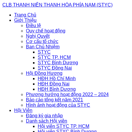
Skip
CLB THANH NIÊN THANH HÓA PHÍA NAM (STYC)
to
Trang Chủ
content
Giới Thiệu
Điều lệ
Quy chế hoạt động
Nghị Quyết
Cơ cấu tổ chức
Ban Chủ Nhiệm
STYC
STYC TP. HCM
STYC Bình Dương
STYC Đồng Nai
Hội Đồng Hương
HĐH Hồ Chí Minh
HĐH Đồng Nai
HĐH Bình Dương
Phương hướng hoạt động 2022 – 2024
Báo cáo tổng kết năm 2021
Hình ảnh hoạt động của STYC
Hội Viên
Đăng ký gia nhập
Danh sách Hội viên
Hội viên STYC TP. HCM
Hội viên STYC Bình Dương