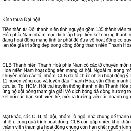
Kính thưa Đại hội!
Tiền thân từ Đội thanh niên tình nguyện gồm 135 thành viên
Hóa phía Nam nhằm mục đích tập hợp, liên kết những thanh 
đang hoạt động mang tính tự phát để đưa về hoạt động có quy 
lan tỏa giá trị sống đẹp trong cộng đồng thanh niên Thanh Hó
CLB Thanh niên Thanh Hoá phía Nam có các tổ chuyên môn như 
Hoá miền Nam hoạt động trên mạng xã hội. Ngoài ra, trong mỗi
chuyên môn các tổ, nhóm, CLB đã tổ chức nhiều hoạt động ý n
11 huyện vùng cao và tuyến đầu Thanh Hóa, vận động mạnh th
cứu tại Tp. HCM, Hội trại truyền thống thanh niên Thanh Hóa
ủng hộ đội bóng tham gia giải Vô địch bóng đá đồng hương to
kết nối các bạn sinh viên trẻ, mới ra trường với các doanh ng
Mặt khác, các CLB, tổ, đội, nhóm là ngôi nhà chung để than
nhiên, trong quá trình hoạt động, CLB còn gặp nhiều khó khă
thành viên tham gia hoạt động chung còn hạn chế; nguồn kinh