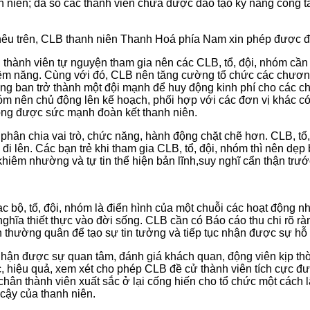
 niên; đa số các thành viên chưa được đào tạo kỹ năng công tác
u trên, CLB thanh niên Thanh Hoá phía Nam xin phép được đề 
ều thành viên tự nguyện tham gia nên các CLB, tổ, đội, nhóm cầ
iềm năng. Cùng với đó, CLB nên tăng cường tổ chức các chương 
g ban trở thành một đội mạnh để huy động kinh phí cho các ch
 nhóm nên chủ động lên kế hoạch, phối hợp với các đơn vị khác c
ng được sức mạnh đoàn kết thanh niên.
hân chia vai trò, chức năng, hành động chặt chẽ hơn. CLB, tổ,
i lên. Các bạn trẻ khi tham gia CLB, tổ, đội, nhóm thì nên dẹp 
khiêm nhường và tự tin thể hiện bản lĩnh,suy nghĩ cẩn thận trướ
 lạc bộ, tổ, đội, nhóm là điển hình của một chuỗi các hoạt động
nghĩa thiết thực vào đời sống. CLB cần có Báo cáo thu chi rõ r
 thường quân để tạo sự tin tưởng và tiếp tục nhận được sự hỗ 
 nhận được sự quan tâm, đánh giá khách quan, động viên kịp thờ
ực, hiệu quả, xem xét cho phép CLB đề cử thành viên tích cực 
ân thành viên xuất sắc ở lại cống hiến cho tổ chức một cách lâu
 cậy của thanh niên.