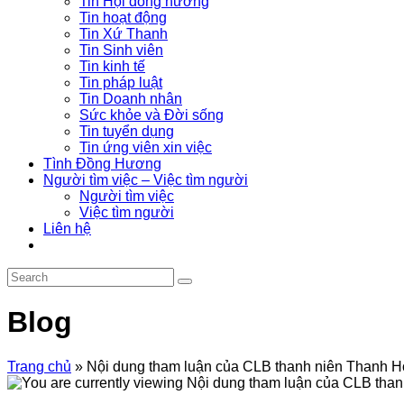
Tin Hội đồng hương
Tin hoạt động
Tin Xứ Thanh
Tin Sinh viên
Tin kinh tế
Tin pháp luật
Tin Doanh nhân
Sức khỏe và Đời sống
Tin tuyển dụng
Tin ứng viên xin việc
Tình Đồng Hương
Người tìm việc – Việc tìm người
Người tìm việc
Việc tìm người
Liên hệ
Blog
Trang chủ
»
Nội dung tham luận của CLB thanh niên Thanh Ho