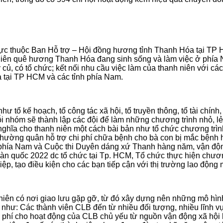
 trực thuộc Ban Hỗ trợ – Hội đồng hương tỉnh Thanh Hóa tại T
niên quê hương Thanh Hóa đang sinh sống và làm việc ở phía
củ, có tổ chức; kết nối nhu cầu việc làm của thanh niên với c
a tại TP HCM và các tỉnh phía Nam.
tổ kế hoạch, tổ công tác xã hội, tổ truyền thông, tổ tài chí
 nhóm sẽ thành lập các đội để làm những chương trình nhỏ, lẻ 
ghĩa cho thanh niên một cách bài bản như tổ chức chương trình
ường quân hỗ trợ chi phí chữa bệnh cho bà con bị mắc bệnh hi
 phía Nam và Cuộc thi Duyên dáng xứ Thanh hàng năm, vận động
àn quốc 2022 dc tổ chức tại Tp. HCM, Tổ chức thực hiện chươn
hiệp, tạo điều kiện cho các bạn tiếp cận với thị trường lao độ
h niên có nơi giao lưu gặp gỡ, từ đó xây dựng nên những mô h
n như: Các thành viên CLB đến từ nhiều đối tượng, nhiều lĩnh 
 phí cho hoạt động của CLB chủ yếu từ nguồn vận động xã hội h