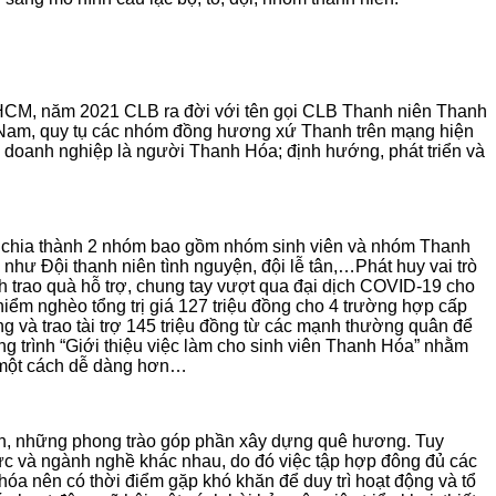
P HCM, năm 2021 CLB ra đời với tên gọi CLB Thanh niên Thanh
 Nam, quy tụ các nhóm đồng hương xứ Thanh trên mạng hiện
ác doanh nghiệp là người Thanh Hóa; định hướng, phát triển và
nh, chia thành 2 nhóm bao gồm nhóm sinh viên và nhóm Thanh
như Đội thanh niên tình nguyện, đội lễ tân,…Phát huy vai trò
 trao quà hỗ trợ, chung tay vượt qua đại dịch COVID-19 cho
ểm nghèo tổng trị giá 127 triệu đồng cho 4 trường hợp cấp
 và trao tài trợ 145 triệu đồng từ các mạnh thường quân để
g trình “Giới thiệu việc làm cho sinh viên Thanh Hóa” nhằm
ng một cách dễ dàng hơn…
ình, những phong trào góp phần xây dựng quê hương. Tuy
vực và ngành nghề khác nhau, do đó việc tập hợp đông đủ các
óa nên có thời điểm gặp khó khăn để duy trì hoạt động và tổ