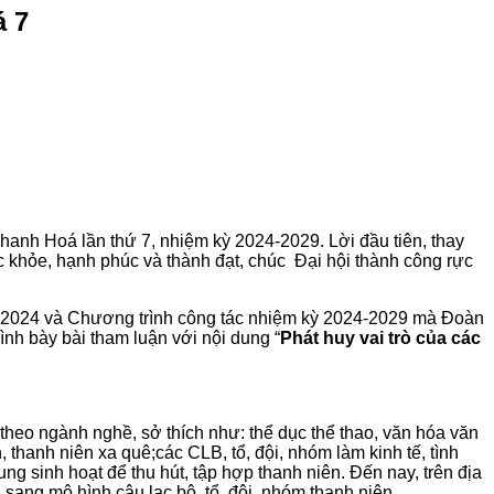
á 7
anh Hoá lần thứ 7, nhiệm kỳ 2024-2029. Lời đầu tiên, thay
ức khỏe, hạnh phúc và thành đạt, chúc Đại hội thành công rực
9 – 2024 và Chương trình công tác nhiệm kỳ 2024-2029 mà Đoàn
rình bày bài tham luận với nội dung “
Phát huy vai trò của các
heo ngành nghề, sở thích như: thể dục thể thao, văn hóa văn
thanh niên xa quê;các CLB, tổ, đội, nhóm làm kinh tế, tình
g sinh hoạt để thu hút, tập hợp thanh niên. Đến nay, trên địa
i sang mô hình câu lạc bộ, tổ, đội, nhóm thanh niên.