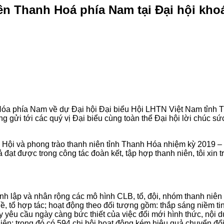
n Thanh Hoá phía Nam tại Đại hội kho
óa phía Nam về dự Đại hội Đại biểu Hội LHTN Việt Nam tỉnh Th
g gửi tới các quý vị Đại biểu cùng toàn thể Đại hội lời chúc s
 tác Hội và phong trào thanh niên tỉnh Thanh Hóa nhiệm kỳ 201
 đạt được trong công tác đoàn kết, tập hợp thanh niên, tôi xin t
lập và nhân rộng các mô hình CLB, tổ, đội, nhóm thanh niên t
tổ hợp tác; hoạt động theo đối tượng gồm: thắp sáng niềm tin, 
êu cầu ngày càng bức thiết của việc đổi mới hình thức, nội dun
 niên; trong đó có 594 chi hội hoạt động kém hiệu quả chuyển đổ