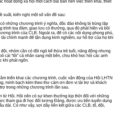
 hoạt động xã hội một cách bài bản nên việc triển khai, thiết
xuất, kiến nghị một số vấn đề sau:
n có những chương trình ý nghĩa, độc đáo không bị trùng lặp
trình toạ đàm, giao lưu có thưởng, qua đó phát hiện và bồi
ương trình của CLB. Ngoài ra, để có các nội dung phong phú,
ó tài chính mạnh để tận dụng kinh nghiệm, sự hỗ trợ của họ khi
 đội, nhóm cần có đội ngũ kế thừa trẻ tuổi, năng động nhưng
bỏ cái “tôi” cá nhân sang một bên, chịu khó học hỏi các anh
c khi phát ngôn.
 nhằm triển khai các chương trình, cuộc vận động của Hội LHTN
àng, minh bạch kèm theo thư cám ơn đơn vị tài trợ và khách
trợ trong những chương trình lần sau.
i từ Hội. Hội nên có sự khen thưởng kịp thời đối với những
được tham gia đi học đối tượng Đảng, được ưu tiên tuyển dụng
 dài. Có như vậy, sợi dây liên kết giữa các CLB, tổ, đội,