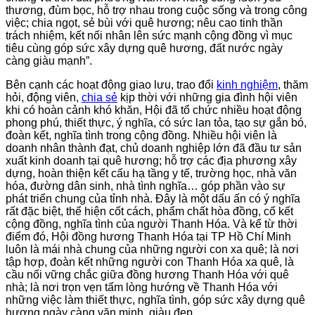
thương, đùm bọc, hỗ trợ nhau trong cuộc sống và trong công
việc; chia ngọt, sẻ bùi với quê hương; nêu cao tinh thần
trách nhiệm, kết nối nhân lên sức mạnh cộng đồng vì mục
tiêu cùng góp sức xây dựng quê hương, đất nước ngày
càng giàu mạnh”.
Bên cạnh các hoạt động giao lưu, trao đổi
kinh nghiệm
, thăm
hỏi, động viên,
chia sẻ
kịp thời với những gia đình hội viên
khi có hoàn cảnh khó khăn, Hội đã tổ chức nhiều hoạt động
phong phú, thiết thực, ý nghĩa, có sức lan tỏa, tạo sự gắn bó,
đoàn kết, nghĩa tình trong cộng đồng. Nhiều hội viên là
doanh nhân thành đạt, chủ doanh nghiệp lớn đã đầu tư sản
xuất kinh doanh tại quê hương; hỗ trợ các địa phương xây
dựng, hoàn thiện kết cấu hạ tầng y tế, trường học, nhà văn
hóa, đường dân sinh, nhà tình nghĩa… góp phần vào sự
phát triển chung của tỉnh nhà. Đây là một dấu ấn có ý nghĩa
rất đặc biệt, thể hiện cốt cách, phẩm chất hòa đồng, cố kết
cộng đồng, nghĩa tình của người Thanh Hóa. Và kể từ thời
điểm đó, Hội đồng hương Thanh Hóa tại TP Hồ Chí Minh
luôn là mái nhà chung của những người con xa quê; là nơi
tập hợp, đoàn kết những người con Thanh Hóa xa quê, là
cầu nối vững chắc giữa đồng hương Thanh Hóa với quê
nhà; là nơi trọn vẹn tấm lòng hướng về Thanh Hóa với
những việc làm thiết thực, nghĩa tình, góp sức xây dựng quê
hương ngày càng văn minh, giàu đẹp.