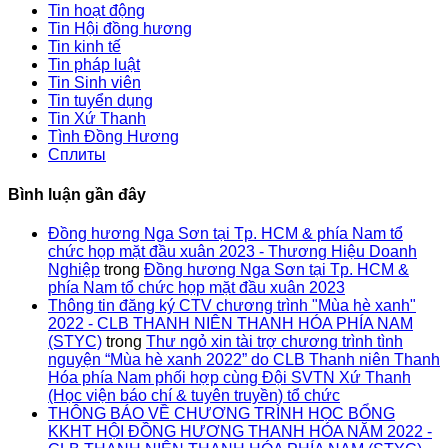
Tin hoạt động
Tin Hội đồng hương
Tin kinh tế
Tin pháp luật
Tin Sinh viên
Tin tuyển dụng
Tin Xứ Thanh
Tình Đồng Hương
Сплиты
Bình luận gần đây
Đồng hương Nga Sơn tại Tp. HCM & phía Nam tổ
chức họp mặt đầu xuân 2023 - Thương Hiệu Doanh
Nghiệp
trong
Đồng hương Nga Sơn tại Tp. HCM &
phía Nam tổ chức họp mặt đầu xuân 2023
Thông tin đăng ký CTV chương trình "Mùa hè xanh"
2022 - CLB THANH NIÊN THANH HÓA PHÍA NAM
(STYC)
trong
Thư ngỏ xin tài trợ chương trình tình
nguyện “Mùa hè xanh 2022” do CLB Thanh niên Thanh
Hóa phía Nam phối hợp cùng Đội SVTN Xứ Thanh
(Học viện báo chí & tuyên truyền) tổ chức
THÔNG BÁO VỀ CHƯƠNG TRÌNH HỌC BỔNG
KKHT HỘI ĐỒNG HƯƠNG THANH HÓA NĂM 2022 -