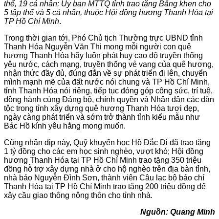
thể, 19 cá nhân; Ủy ban MTTQ tỉnh trao tặng Bằng khen cho
5 tập thể và 5 cá nhân, thuộc Hội đồng hương Thanh Hóa tại
TP Hồ Chí Minh
.
Trong thời gian tới, Phó Chủ tịch Thường trực UBND tỉnh
Thanh Hóa Nguyễn Văn Thi mong mỗi người con quê
hương Thanh Hóa hãy luôn phát huy cao độ truyền thống
yêu nước, cách mạng, truyền thống vẻ vang của quê hương,
nhận thức đầy đủ, đúng đắn về sự phát triển đi lên, chuyển
mình mạnh mẽ của đất nước nói chung và TP Hồ Chí Minh,
tỉnh Thanh Hóa nói riêng, tiếp tục đóng góp công sức, trí tuệ,
đồng hành cùng Đảng bộ, chính quyền và Nhân dân các dân
tộc trong tỉnh xây dựng quê hương Thanh Hóa tươi đẹp,
ngày càng phát triển và sớm trở thành tỉnh kiểu mẫu như
Bác Hồ kính yêu hằng mong muốn.
Cũng nhân dịp này, Quỹ khuyến học Hồ Đắc Di đã trao tặng
1 tỷ đồng cho các em học sinh nghèo, vượt khó; Hội đồng
hương Thanh Hóa tại TP Hồ Chí Minh trao tặng 350 triệu
đồng hỗ trợ xây dựng nhà ở cho hộ nghèo trên địa bàn tỉnh,
nhà báo Nguyễn Đình Sơn, thành viên Câu lạc bộ báo chí
Thanh Hóa tại TP Hồ Chí Minh trao tặng 200 triệu đồng để
xây cầu giao thông nông thôn cho tỉnh nhà.
Nguồn: Quang Minh