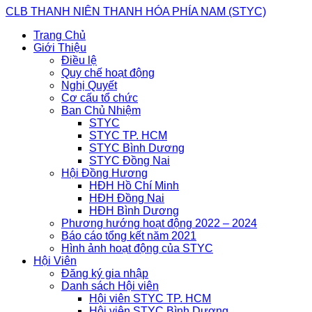
Skip
CLB THANH NIÊN THANH HÓA PHÍA NAM (STYC)
to
Trang Chủ
content
Giới Thiệu
Điều lệ
Quy chế hoạt động
Nghị Quyết
Cơ cấu tổ chức
Ban Chủ Nhiệm
STYC
STYC TP. HCM
STYC Bình Dương
STYC Đồng Nai
Hội Đồng Hương
HĐH Hồ Chí Minh
HĐH Đồng Nai
HĐH Bình Dương
Phương hướng hoạt động 2022 – 2024
Báo cáo tổng kết năm 2021
Hình ảnh hoạt động của STYC
Hội Viên
Đăng ký gia nhập
Danh sách Hội viên
Hội viên STYC TP. HCM
Hội viên STYC Bình Dương