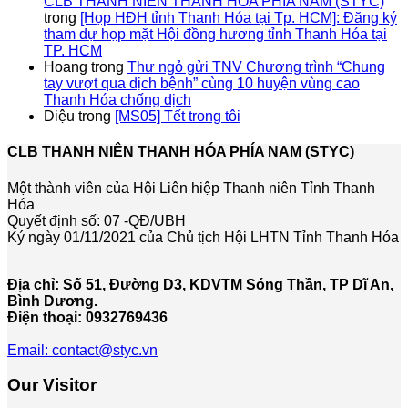
CLB THANH NIÊN THANH HÓA PHÍA NAM (STYC)
trong
[Họp HĐH tỉnh Thanh Hóa tại Tp. HCM]: Đăng ký
tham dự họp mặt Hội đồng hương tỉnh Thanh Hóa tại
TP. HCM
Hoang
trong
Thư ngỏ gửi TNV Chương trình “Chung
tay vượt qua dịch bệnh” cùng 10 huyện vùng cao
Thanh Hóa chống dịch
Diệu
trong
[MS05] Tết trong tôi
CLB THANH NIÊN THANH HÓA PHÍA NAM (STYC)
Một thành viên của Hội Liên hiệp Thanh niên Tỉnh Thanh
Hóa
Quyết định số: 07 -QĐ/UBH
Ký ngày 01/11/2021 của Chủ tịch Hội LHTN Tỉnh Thanh Hóa
Địa chỉ: Số 51, Đường D3, KDVTM Sóng Thần, TP Dĩ An,
Bình Dương.
Điện thoại: 0932769436
Email: contact@styc.vn
Our Visitor