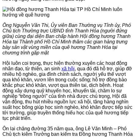
Ông Nguyễn Văn Thi, Ủy viên Ban Thường vụ Tỉnh ủy, Phó
Chủ tịch Thường trực UBND tỉnh Thanh Hóa (người đứng
giữa) cùng đại diện Ban chấp hành Hội đồng hương Thanh
Hóa tại Thành phố Hồ Chí Minh thăm các gian hàng trưng
bày sản vật vùng miền của quê hương Thanh Hóa tại
chương trình gặp mặt
Hội luôn coi trọng, thực hiện thường xuyên các hoạt động
nhân đạo, từ thiện, an sinh
xã hội
, qua đó đã hỗ trợ, giúp đỡ
nhiều hộ nghèo, gia đình chính sách, người yếu thế vượt
qua khó khăn, vươn lên trong cuộc sống; hỗ trợ đồng bào
khắc phục khó khăn, vượt qua thiên tai, dịch bệnh. Hoạt
động xây dựng quỹ khuyến học, khuyến tài, chăm lo sự
nghiệp “trồng người” của tỉnh nhà được chú trọng, Hội đã
vận động, thu hút nhiều nguồn lực xã hội, tặng hàng nghìn
suất học bổng giúp học sinh nghèo, khó khăn được tiếp sức
tới trường, giúp truyền thống hiếu học của quê hương tiếp
tục phát triển.
Ôn lại chặng đường 35 năm qua, ông Lê Văn Minh – Phó
Chủ tịch kiêm Trưởng ban kiểm tra Đồng hương Thanh Hóa