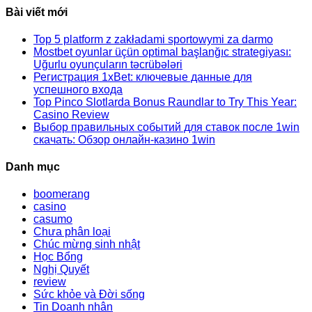
website
Bài viết mới
Top 5 platform z zakładami sportowymi za darmo
Mostbet oyunlar üçün optimal başlanğıc strategiyası:
Uğurlu oyunçuların təcrübələri
Регистрация 1xBet: ключевые данные для
успешного входа
Top Pinco Slotlarda Bonus Raundlar to Try This Year:
Casino Review
Выбор правильных событий для ставок после 1win
скачать: Обзор онлайн-казино 1win
Danh mục
boomerang
casino
casumo
Chưa phân loại
Chúc mừng sinh nhật
Học Bổng
Nghị Quyết
review
Sức khỏe và Đời sống
Tin Doanh nhân