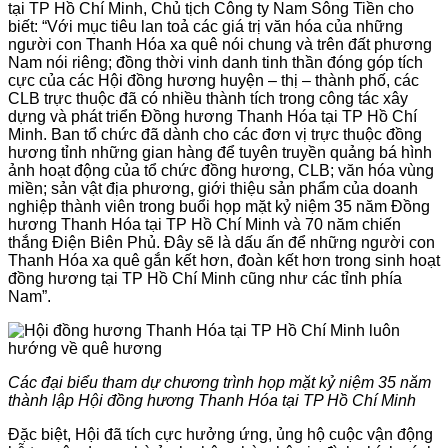
tại TP Hồ Chí Minh, Chủ tịch Công ty Nam Sông Tiền cho
biết: “Với mục tiêu lan toả các giá trị văn hóa của những
người con Thanh Hóa xa quê nói chung và trên đất phương
Nam nói riêng; đồng thời vinh danh tinh thần đóng góp tích
cực của các Hội đồng hương huyện – thị – thành phố, các
CLB trực thuộc đã có nhiều thành tích trong công tác xây
dựng và phát triển Đồng hương Thanh Hóa tại TP Hồ Chí
Minh. Ban tổ chức đã dành cho các đơn vị trực thuộc đồng
hương tỉnh những gian hàng để tuyên truyền quảng bá hình
ảnh hoạt động của tổ chức đồng hương, CLB; văn hóa vùng
miền; sản vật địa phương, giới thiệu sản phẩm của doanh
nghiệp thành viên trong buổi họp mặt kỷ niệm 35 năm Đồng
hương Thanh Hóa tại TP Hồ Chí Minh và 70 năm chiến
thắng Điện Biên Phủ. Đây sẽ là dấu ấn để những người con
Thanh Hóa xa quê gắn kết hơn, đoàn kết hơn trong sinh hoạt
đồng hương tại TP Hồ Chí Minh cũng như các tỉnh phía
Nam”.
Các đại biểu tham dự chương trình họp mặt kỷ niệm 35 năm
thành lập Hội đồng hương Thanh Hóa tại TP Hồ Chí Minh
Đặc biệt, Hội đã tích cực hưởng ứng, ủng hộ cuộc vận động