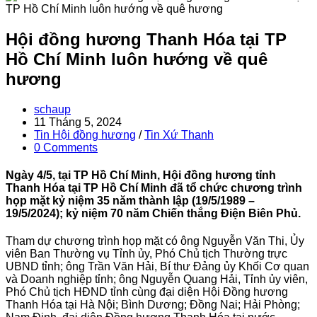
Hội đồng hương Thanh Hóa tại TP
Hồ Chí Minh luôn hướng về quê
hương
Post
schaup
author:
Post
11 Tháng 5, 2024
published:
Post
Tin Hội đồng hương
/
Tin Xứ Thanh
category:
Post
0 Comments
comments:
Ngày 4/5, tại TP Hồ Chí Minh, Hội đồng hương tỉnh
Thanh Hóa tại TP Hồ Chí Minh đã tổ chức chương trình
họp mặt kỷ niệm 35 năm thành lập (19/5/1989 –
19/5/2024); kỷ niệm 70 năm Chiến thắng Điện Biên Phủ.
Tham dự chương trình họp mặt có ông Nguyễn Văn Thi, Ủy
viên Ban Thường vụ Tỉnh ủy, Phó Chủ tịch Thường trực
UBND tỉnh; ông Trần Văn Hải, Bí thư Đảng ủy Khối Cơ quan
và Doanh nghiệp tỉnh; ông Nguyễn Quang Hải, Tỉnh ủy viên,
Phó Chủ tịch HĐND tỉnh cùng đại diện Hội Đồng hương
Thanh Hóa tại Hà Nội; Bình Dương; Đồng Nai; Hải Phòng;