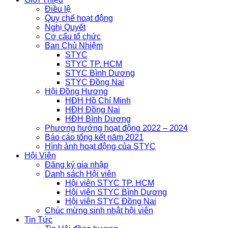
Điều lệ
Quy chế hoạt động
Nghị Quyết
Cơ cấu tổ chức
Ban Chủ Nhiệm
STYC
STYC TP. HCM
STYC Bình Dương
STYC Đồng Nai
Hội Đồng Hương
HĐH Hồ Chí Minh
HĐH Đồng Nai
HĐH Bình Dương
Phương hướng hoạt động 2022 – 2024
Báo cáo tổng kết năm 2021
Hình ảnh hoạt động của STYC
Hội Viên
Đăng ký gia nhập
Danh sách Hội viên
Hội viên STYC TP. HCM
Hội viên STYC Bình Dương
Hội viên STYC Đồng Nai
Chúc mừng sinh nhật hội viên
Tin Tức