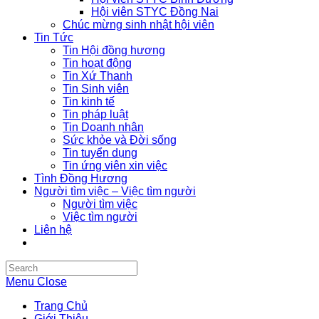
Hội viên STYC Đồng Nai
Chúc mừng sinh nhật hội viên
Tin Tức
Tin Hội đồng hương
Tin hoạt động
Tin Xứ Thanh
Tin Sinh viên
Tin kinh tế
Tin pháp luật
Tin Doanh nhân
Sức khỏe và Đời sống
Tin tuyển dụng
Tin ứng viên xin việc
Tình Đồng Hương
Người tìm việc – Việc tìm người
Người tìm việc
Việc tìm người
Liên hệ
Search
this
Menu
Close
website
Trang Chủ
Giới Thiệu