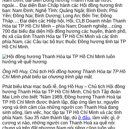
Nam Định, đại diện Đồng hương Thanh Hóa tại nước
ngoài… Đại diện Ban Chấp hành các Hội đồng hương tỉnh
bạn: Nam Định; Nghệ Tĩnh; Quảng Ngãi; Bình Định; Phú
Yên; Đồng Nai; Bình Dương; Long An; Bến Tre; Đồng
Tháp…; Đại diện các Hiệp hội, Hội, CLB Doanh nhân Thanh
Hóa tại TP Hồ Chí Minh – phía Nam; Doanh nghiệp…cùng
700 đại biểu đại diện Hội đồng hương các huyện, thành phố,
thị xã của tỉnh Thanh Hóa tại TP Hồ Chí Minh và các tỉnh
phía Nam, các Câu lạc bộ trực thuộc Đồng hương tỉnh tại TP
Hồ Chí Minh.
Ông Hồ Huy, Chủ tịch Hội đồng hương Thanh Hóa tại TP Hồ
Chí Minh phát biểu tại chương trình gặp mặt.
Phát biểu khai mạc buổi lễ, ông Hồ Huy – Chủ tịch Hội đồng
hương Thanh Hóa tại TP Hồ Chí Minh, Chủ tịch Tập đoàn
Mai Linh cho biết: “Năm 1989, Đồng hương Thanh Hoá tại
TP Hồ Chí Minh được thành lập, đáp ứng tâm tư, nguyện
vọng và tình cảm của những người con Thanh Hoá đang
sinh sống, làm việc, học tập tại TP Hồ Chí Minh và các tỉnh
phía Nam. Sau 35 năm thành lập, dù
ở đâu
, làm việc gì, ở
cương vị nào, những người con Thanh Hoá xa quê nói
chung và trên đất phương Nam nói riêng cũng luôn yêu