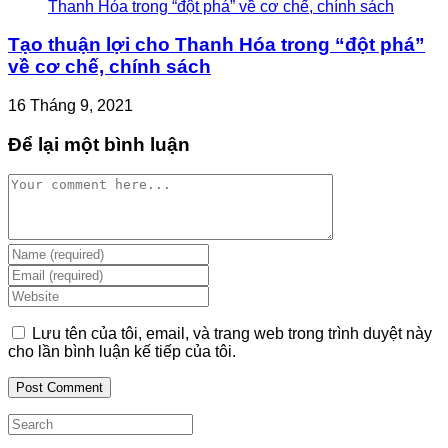
Tạo thuận lợi cho Thanh Hóa trong “đột phá”
về cơ chế, chính sách
16 Tháng 9, 2021
Để lại một bình luận
Comment
Enter
your
Enter
name
your
Enter
or
email
your
username
address
website
Lưu tên của tôi, email, và trang web trong trình duyệt này
to
to
URL
cho lần bình luận kế tiếp của tôi.
comment
comment
(optional)
Search
this