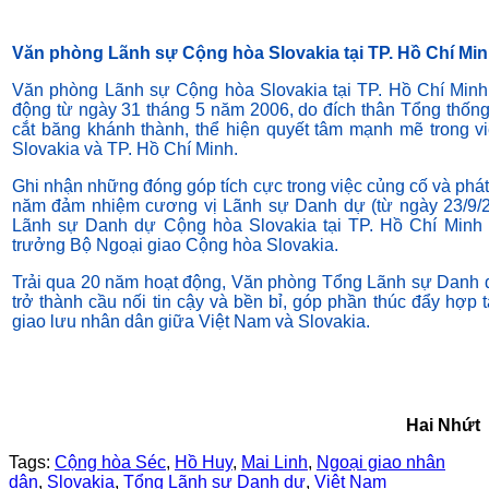
Văn phòng Lãnh sự Cộng hòa Slovakia tại TP. Hồ Chí Min
Văn phòng Lãnh sự Cộng hòa Slovakia tại TP. Hồ Chí Minh 
động từ ngày 31 tháng 5 năm 2006, do đích thân Tổng thốn
cắt băng khánh thành, thể hiện quyết tâm mạnh mẽ trong v
Slovakia và TP. Hồ Chí Minh.
Ghi nhận những đóng góp tích cực trong việc củng cố và phá
năm đảm nhiệm cương vị Lãnh sự Danh dự (từ ngày 23/9/
Lãnh sự Danh dự Cộng hòa Slovakia tại TP. Hồ Chí Minh 
trưởng Bộ Ngoại giao Cộng hòa Slovakia.
Trải qua 20 năm hoạt động, Văn phòng Tổng Lãnh sự Danh d
trở thành cầu nối tin cậy và bền bỉ, góp phần thúc đẩy hợp 
giao lưu nhân dân giữa Việt Nam và Slovakia.
Hai Nhứt
Tags:
Cộng hòa Séc
,
Hồ Huy
,
Mai Linh
,
Ngoại giao nhân
dân
,
Slovakia
,
Tổng Lãnh sự Danh dự
,
Việt Nam