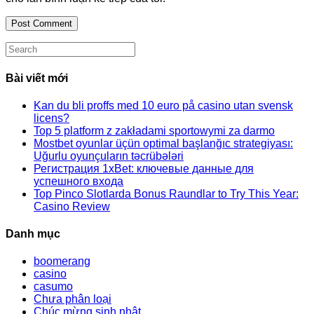
comment
comment
(optional)
Search
this
website
Bài viết mới
Kan du bli proffs med 10 euro på casino utan svensk
licens?
Top 5 platform z zakładami sportowymi za darmo
Mostbet oyunlar üçün optimal başlanğıc strategiyası:
Uğurlu oyunçuların təcrübələri
Регистрация 1xBet: ключевые данные для
успешного входа
Top Pinco Slotlarda Bonus Raundlar to Try This Year:
Casino Review
Danh mục
boomerang
casino
casumo
Chưa phân loại
Chúc mừng sinh nhật