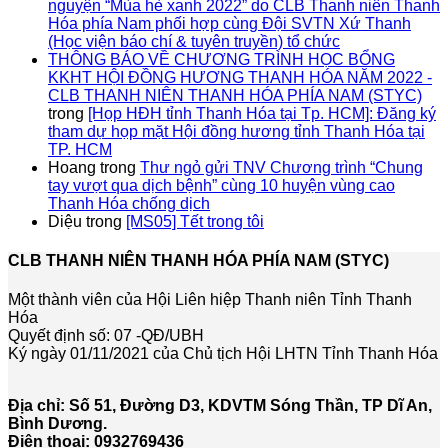
nguyện “Mùa hè xanh 2022” do CLB Thanh niên Thanh
Hóa phía Nam phối hợp cùng Đội SVTN Xứ Thanh
(Học viện báo chí & tuyên truyền) tổ chức
THÔNG BÁO VỀ CHƯƠNG TRÌNH HỌC BỔNG
KKHT HỘI ĐỒNG HƯƠNG THANH HÓA NĂM 2022 -
CLB THANH NIÊN THANH HÓA PHÍA NAM (STYC)
trong
[Họp HĐH tỉnh Thanh Hóa tại Tp. HCM]: Đăng ký
tham dự họp mặt Hội đồng hương tỉnh Thanh Hóa tại
TP. HCM
Hoang
trong
Thư ngỏ gửi TNV Chương trình “Chung
tay vượt qua dịch bệnh” cùng 10 huyện vùng cao
Thanh Hóa chống dịch
Diệu
trong
[MS05] Tết trong tôi
CLB THANH NIÊN THANH HÓA PHÍA NAM (STYC)
Một thành viên của Hội Liên hiệp Thanh niên Tỉnh Thanh
Hóa
Quyết định số: 07 -QĐ/UBH
Ký ngày 01/11/2021 của Chủ tịch Hội LHTN Tỉnh Thanh Hóa
Địa chỉ: Số 51, Đường D3, KDVTM Sóng Thần, TP Dĩ An,
Bình Dương.
Điện thoại: 0932769436