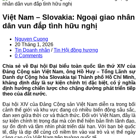
Việt Nam – Slovakia: Ngoại giao nhân
dân vun đắp tình hữu nghị
Post
Nguyen Cuong
author:
Post
20 Tháng 1, 2026
published:
Post
Tin Doanh nhân
/
Tin Hội đồng hương
category:
Post
0 Comments
comments:
Chia sẻ về Đại hội Đại biểu toàn quốc lần thứ XIV của
Đảng Cộng sản Việt Nam, ông Hồ Huy – Tổng Lãnh sự
Danh dự Cộng hòa Slovakia tại Thành phố Hồ Chí Minh,
khảng định đây là sự kiện chính trị đặc biệt, có ý nghĩa
định hướng chiến lược cho chặng đường phát triển tiếp
theo của đất nước.
Đại hội XIV của Đảng Cộng sản Việt Nam diễn ra trong bối
cảnh thế giới và khu vực đang có nhiều biến động sâu sắc,
đan xen giữa thời cơ và thách thức. Đối với Việt Nam, đây là
sự kiện chính trị trọng đại mà còn thể hiện bản lĩnh lãnh đạo,
sự ổn định và tầm nhìn phát triển dài hạn. Với bạn bè quốc
tế, đây là dịp để củng cố niềm tin vào vai trò và vị thế ngày
càng cao của Việt Nam trên trường quốc tế.