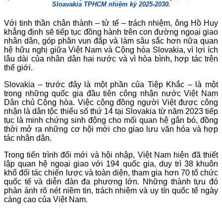
Sloavakia TPHCM nhiệm kỳ 2025-2030.
Với tinh thần chân thành – tử tế – trách nhiệm, ông Hồ Huy
khẳng định sẽ tiếp tục đồng hành trên con đường ngoại giao
nhân dân, góp phần vun đắp và làm sâu sắc hơn nữa quan
hệ hữu nghị giữa Việt Nam và Cộng hòa Slovakia, vì lợi ích
lâu dài của nhân dân hai nước và vì hòa bình, hợp tác trên
thế giới.
Slovakia – trước đây là một phần của Tiệp Khắc – là một
trong những quốc gia đầu tiên công nhận nước Việt Nam
Dân chủ Cộng hòa. Việc cộng đồng người Việt được công
nhận là dân tộc thiểu số thứ 14 tại Slovakia từ năm 2023 tiếp
tục là minh chứng sinh động cho mối quan hệ gắn bó, đồng
thời mở ra những cơ hội mới cho giao lưu văn hóa và hợp
tác nhân dân.
Trong tiến trình đổi mới và hội nhập, Việt Nam hiện đã thiết
lập quan hệ ngoại giao với 194 quốc gia, duy trì 38 khuôn
khổ đối tác chiến lược và toàn diện, tham gia hơn 70 tổ chức
quốc tế và diễn đàn đa phương lớn. Những thành tựu đó
phản ánh rõ nét niềm tin, trách nhiệm và uy tín quốc tế ngày
càng cao của Việt Nam.