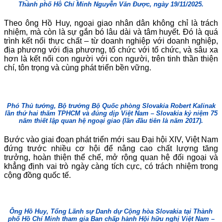
Thành phố Hồ Chí Minh Nguyễn Văn Được, ngày 19/11/2025.
Theo ông Hồ Huy, ngoại giao nhân dân không chỉ là trách
nhiệm, mà còn là sự gắn bó lâu dài và tâm huyết. Đó là quá
trình kết nối thực chất – từ doanh nghiệp với doanh nghiệp,
địa phương với địa phương, tổ chức với tổ chức, và sâu xa
hơn là kết nối con người với con người, trên tinh thần thiện
chí, tôn trọng và cùng phát triển bền vững.
Phó Thủ tướng, Bộ trưởng Bộ Quốc phòng Slovakia Robert Kalinak
lần thứ hai thăm TPHCM và đúng dịp Việt Nam – Slovakia kỷ niệm 75
năm thiết lập quan hệ ngoại giao (lần đầu tiên là năm 2017).
Bước vào giai đoạn phát triển mới sau Đại hội XIV, Việt Nam
đứng trước nhiều cơ hội để nâng cao chất lượng tăng
trưởng, hoàn thiện thể chế, mở rộng quan hệ đối ngoại và
khẳng định vai trò ngày càng tích cực, có trách nhiệm trong
cộng đồng quốc tế.
Ông Hồ Huy, Tổng Lãnh sự Danh dự Cộng hòa Slovakia tại Thành
phố Hồ Chí Minh tham gia Ban chấp hành Hội hữu nghị Việt Nam –