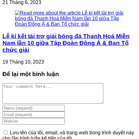
21 Tháng 6, 2023
Lễ kí kết tài trợ giải bóng đá Thanh Hoá Miền
Nam lần 10 giữa Tập Đoàn Đông Á & Ban Tổ
chức giải
19 Tháng 10, 2023
Để lại một bình luận
Comment
Enter
your
Enter
name
your
Enter
or
email
your
username
address
website
Lưu tên của tôi, email, và trang web trong trình duyệt này
to
to
URL
cho lần bình luận kế tiếp của tôi.