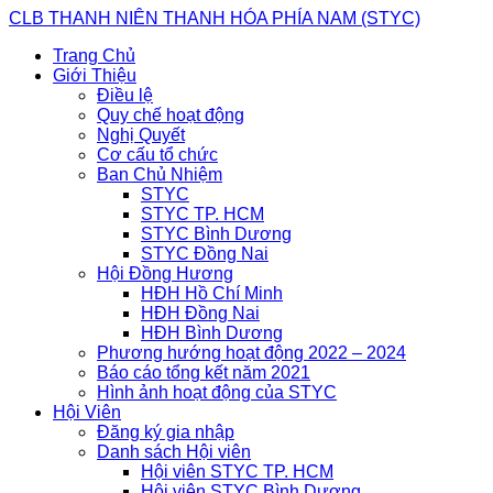
Skip
CLB THANH NIÊN THANH HÓA PHÍA NAM (STYC)
to
Trang Chủ
content
Giới Thiệu
Điều lệ
Quy chế hoạt động
Nghị Quyết
Cơ cấu tổ chức
Ban Chủ Nhiệm
STYC
STYC TP. HCM
STYC Bình Dương
STYC Đồng Nai
Hội Đồng Hương
HĐH Hồ Chí Minh
HĐH Đồng Nai
HĐH Bình Dương
Phương hướng hoạt động 2022 – 2024
Báo cáo tổng kết năm 2021
Hình ảnh hoạt động của STYC
Hội Viên
Đăng ký gia nhập
Danh sách Hội viên
Hội viên STYC TP. HCM
Hội viên STYC Bình Dương