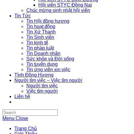
Hội viên STYC Đồng Nai
Chúc mừng sinh nhật hội viên
Tin Tức
Tin Hội đồng hương
Tin hoạt động
Tin Xứ Thanh
Tin Sinh viên
Tin kinh tế
Tin pháp luật
Tin Doanh nhân
Sức khỏe và Đời sống
Tin tuyển dụng
Tin ứng viên xin việc
Tình Đồng Hương
Người tìm việc – Việc tìm người
Người tìm việc
Việc tìm người
Liên hệ
Search
this
Menu
Close
website
Trang Chủ
Giới Thiệu