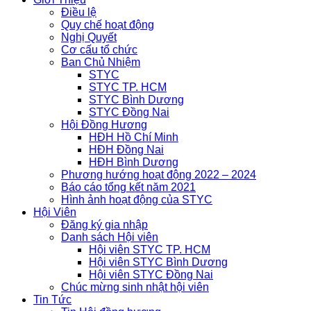
Điều lệ
Quy chế hoạt động
Nghị Quyết
Cơ cấu tổ chức
Ban Chủ Nhiệm
STYC
STYC TP. HCM
STYC Bình Dương
STYC Đồng Nai
Hội Đồng Hương
HĐH Hồ Chí Minh
HĐH Đồng Nai
HĐH Bình Dương
Phương hướng hoạt động 2022 – 2024
Báo cáo tổng kết năm 2021
Hình ảnh hoạt động của STYC
Hội Viên
Đăng ký gia nhập
Danh sách Hội viên
Hội viên STYC TP. HCM
Hội viên STYC Bình Dương
Hội viên STYC Đồng Nai
Chúc mừng sinh nhật hội viên
Tin Tức