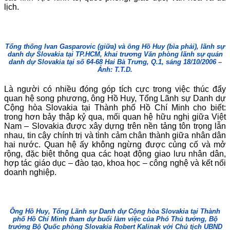
lịch.
Tổng thống Ivan Gasparovic (giữa) và ông Hồ Huy (bìa phải), lãnh sự
danh dự Slovakia tại TP.HCM, khai trương Văn phòng lãnh sự quán
danh dự Slovakia tại số 64-68 Hai Bà Trưng, Q.1, sáng 18/10/2006 –
Ảnh: T.T.D.
Là người có nhiều đóng góp tích cực trong việc thúc đẩy
quan hệ song phương, ông Hồ Huy, Tổng Lãnh sự Danh dự
Cộng hòa Slovakia tại Thành phố Hồ Chí Minh cho biết:
trong hơn bảy thập kỷ qua, mối quan hệ hữu nghị giữa Việt
Nam – Slovakia được xây dựng trên nền tảng tôn trọng lẫn
nhau, tin cậy chính trị và tình cảm chân thành giữa nhân dân
hai nước. Quan hệ ấy không ngừng được củng cố và mở
rộng, đặc biệt thông qua các hoạt động giao lưu nhân dân,
hợp tác giáo dục – đào tạo, khoa học – công nghệ và kết nối
doanh nghiệp.
Ông Hồ Huy, Tổng Lãnh sự Danh dự Cộng hòa Slovakia tại Thành
phố Hồ Chí Minh tham dự buổi làm việc của Phó Thủ tướng, Bộ
trưởng Bộ Quốc phòng Slovakia Robert Kalinak với Chủ tịch UBND