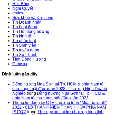
Học Bổng
Nghị Quyết
review
Sức khỏe và Đời sống
Tin Doanh nhân
Tin hoạt động
Tin Hội đồng hương
Tin kinh tế
Tin pháp luật
Tin Sinh viên
Tin tuyển dụng
Tin Xứ Thanh
Tình Đồng Hương
Сплиты
Bình luận gần đây
Đồng hương Nga Sơn tại Tp. HCM & phía Nam tổ
chức họp mặt đầu xuân 2023 - Thương Hiệu Doanh
Nghiệp
trong
Đồng hương Nga Sơn tại Tp. HCM &
phía Nam tổ chức họp mặt đầu xuân 2023
Thông tin đăng ký CTV chương trình "Mùa hè xanh"
2022 - CLB THANH NIÊN THANH HÓA PHÍA NAM
(STYC)
trong
Thư ngỏ xin tài trợ chương trình tình