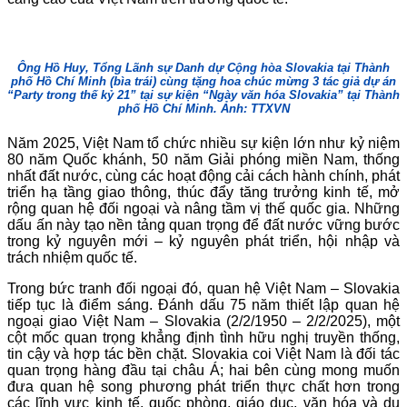
Ông Hồ Huy, Tổng Lãnh sự Danh dự Cộng hòa Slovakia tại Thành
phố Hồ Chí Minh (bìa trái) cùng tặng hoa chúc mừng 3 tác giả dự án
“Party trong thế kỷ 21” tại sự kiện “Ngày văn hóa Slovakia” tại Thành
phố Hồ Chí Minh. Ảnh: TTXVN
Năm 2025, Việt Nam tổ chức nhiều sự kiện lớn như kỷ niệm
80 năm Quốc khánh, 50 năm Giải phóng miền Nam, thống
nhất đất nước, cùng các hoạt động cải cách hành chính, phát
triển hạ tầng giao thông, thúc đẩy tăng trưởng kinh tế, mở
rộng quan hệ đối ngoại và nâng tầm vị thế quốc gia. Những
dấu ấn này tạo nền tảng quan trọng để đất nước vững bước
trong kỷ nguyên mới – kỷ nguyên phát triển, hội nhập và
trách nhiệm quốc tế.
Trong bức tranh đối ngoại đó, quan hệ Việt Nam – Slovakia
tiếp tục là điểm sáng. Đánh dấu 75 năm thiết lập quan hệ
ngoại giao Việt Nam – Slovakia (2/2/1950 – 2/2/2025), một
cột mốc quan trọng khẳng định tình hữu nghị truyền thống,
tin cậy và hợp tác bền chặt. Slovakia coi Việt Nam là đối tác
quan trọng hàng đầu tại châu Á; hai bên cùng mong muốn
đưa quan hệ song phương phát triển thực chất hơn trong
các lĩnh vực kinh tế, quốc phòng, giáo dục, văn hóa và du