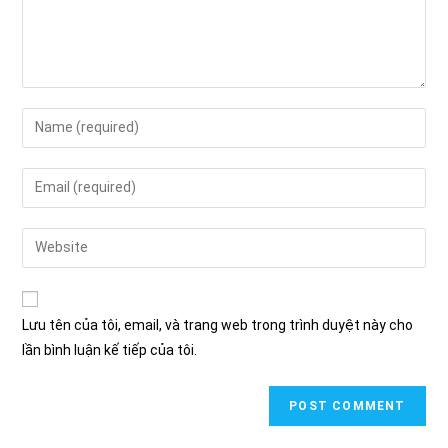
Enter
your
name
Enter
or
your
username
email
Enter
to
address
your
comment
to
website
comment
URL
Lưu tên của tôi, email, và trang web trong trình duyệt này cho
(optional)
lần bình luận kế tiếp của tôi.