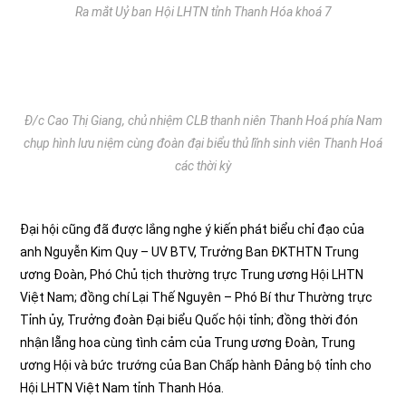
Ra mắt Uỷ ban Hội LHTN tỉnh Thanh Hóa khoá 7
Đ/c Cao Thị Giang, chủ nhiệm CLB thanh niên Thanh Hoá phía Nam
chụp hình lưu niệm cùng đoàn đại biểu thủ lĩnh sinh viên Thanh Hoá
các thời kỳ
Đại hội cũng đã được lắng nghe ý kiến phát biểu chỉ đạo của
anh Nguyễn Kim Quy – UV BTV, Trưởng Ban ĐKTHTN Trung
ương Đoàn, Phó Chủ tịch thường trực Trung ương Hội LHTN
Việt Nam; đồng chí Lại Thế Nguyên – Phó Bí thư Thường trực
Tỉnh ủy, Trưởng đoàn Đại biểu Quốc hội tỉnh; đồng thời đón
nhận lẵng hoa cùng tình cảm của Trung ương Đoàn, Trung
ương Hội và bức trướng của Ban Chấp hành Đảng bộ tỉnh cho
Hội LHTN Việt Nam tỉnh Thanh Hóa.