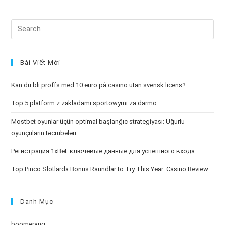
Search
this
website
Bài Viết Mới
Kan du bli proffs med 10 euro på casino utan svensk licens?
Top 5 platform z zakładami sportowymi za darmo
Mostbet oyunlar üçün optimal başlanğıc strategiyası: Uğurlu
oyunçuların təcrübələri
Регистрация 1xBet: ключевые данные для успешного входа
Top Pinco Slotlarda Bonus Raundlar to Try This Year: Casino Review
Danh Mục
boomerang