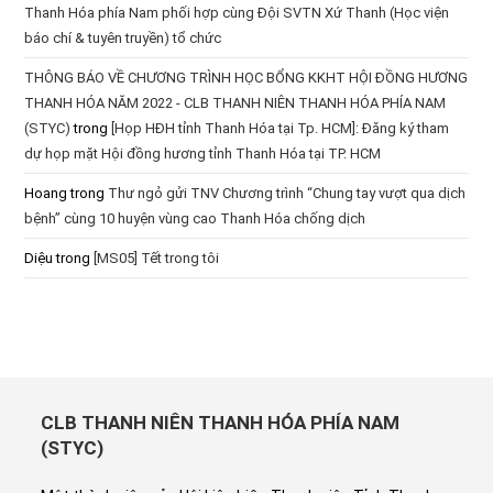
Thanh Hóa phía Nam phối hợp cùng Đội SVTN Xứ Thanh (Học viện
báo chí & tuyên truyền) tổ chức
THÔNG BÁO VỀ CHƯƠNG TRÌNH HỌC BỔNG KKHT HỘI ĐỒNG HƯƠNG
THANH HÓA NĂM 2022 - CLB THANH NIÊN THANH HÓA PHÍA NAM
(STYC)
trong
[Họp HĐH tỉnh Thanh Hóa tại Tp. HCM]: Đăng ký tham
dự họp mặt Hội đồng hương tỉnh Thanh Hóa tại TP. HCM
Hoang
trong
Thư ngỏ gửi TNV Chương trình “Chung tay vượt qua dịch
bệnh” cùng 10 huyện vùng cao Thanh Hóa chống dịch
Diệu
trong
[MS05] Tết trong tôi
CLB THANH NIÊN THANH HÓA PHÍA NAM
(STYC)