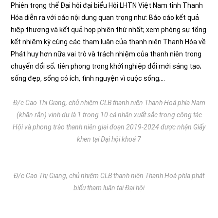
Phiên trọng thể Đại hội đại biểu Hội LHTN Việt Nam tỉnh Thanh
Hóa diễn ra với các nội dung quan trọng như: Báo cáo kết quả
hiệp thương và kết quả họp phiên thứ nhất; xem phóng sự tổng
kết nhiệm kỳ cùng các tham luận của thanh niên Thanh Hóa về
Phát huy hơn nữa vai trò và trách nhiệm của thanh niên trong
chuyển đổi số; tiên phong trong khởi nghiệp đổi mới sáng tạo;
sống đẹp, sống có ích, tình nguyện vì cuộc sống;…
Đ/c Cao Thị Giang, chủ nhiệm CLB thanh niên Thanh Hoá phía Nam
(khăn rằn) vinh dự là 1 trong 10 cá nhân xuất sắc trong công tác
Hội và phong trào thanh niên giai đoạn 2019-2024 được nhận Giấy
khen tại Đại hội khoá 7
Đ/c Cao Thị Giang, chủ nhiệm CLB thanh niên Thanh Hoá phía phát
biểu tham luận tại Đại hội