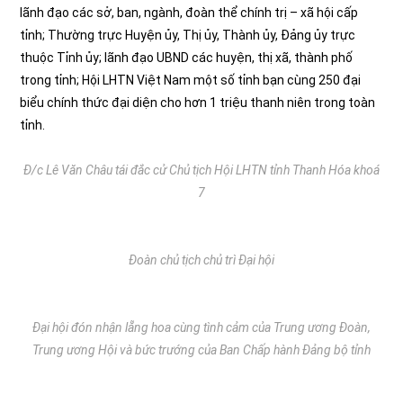
lãnh đạo các sở, ban, ngành, đoàn thể chính trị – xã hội cấp
tỉnh; Thường trực Huyện ủy, Thị ủy, Thành ủy, Đảng ủy trực
thuộc Tỉnh ủy; lãnh đạo UBND các huyện, thị xã, thành phố
trong tỉnh; Hội LHTN Việt Nam một số tỉnh bạn cùng 250 đại
biểu chính thức đại diện cho hơn 1 triệu thanh niên trong toàn
tỉnh.
Đ/c Lê Văn Châu tái đắc cử Chủ tịch Hội LHTN tỉnh Thanh Hóa khoá
7
Đoàn chủ tịch chủ trì Đại hội
Đại hội đón nhận lẵng hoa cùng tình cảm của Trung ương Đoàn,
Trung ương Hội và bức trướng của Ban Chấp hành Đảng bộ tỉnh