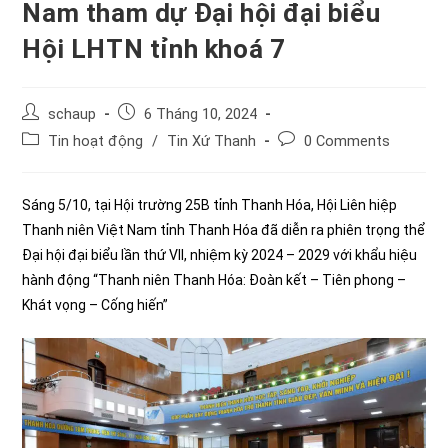
Nam tham dự Đại hội đại biểu
Hội LHTN tỉnh khoá 7
Post
Post
schaup
6 Tháng 10, 2024
author:
published:
Post
Post
Tin hoạt động
/
Tin Xứ Thanh
0 Comments
category:
comments:
Sáng 5/10, tại Hội trường 25B tỉnh Thanh Hóa, Hội Liên hiệp
Thanh niên Việt Nam tỉnh Thanh Hóa đã diễn ra phiên trọng thể
Đại hội đại biểu lần thứ VII, nhiệm kỳ 2024 – 2029 với khẩu hiệu
hành động “Thanh niên Thanh Hóa: Đoàn kết – Tiên phong –
Khát vọng – Cống hiến”