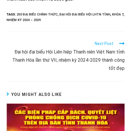
TAGS:
250 ĐẠI BIỂU CHÍNH THỨC
,
ĐẠI HỘI ĐẠI BIỂU HỘI LHTN TỈNH
,
KHÓA 7
,
NHIỆM KỲ 2024 – 2029
Read
Next Post
more
Đại hội đại biểu Hội Liên hiệp Thanh niên Việt Nam tỉnh
articles
Thanh Hóa lần thứ VII, nhiệm kỳ 2024-2029 thành công
tốt đẹp
YOU MIGHT ALSO LIKE