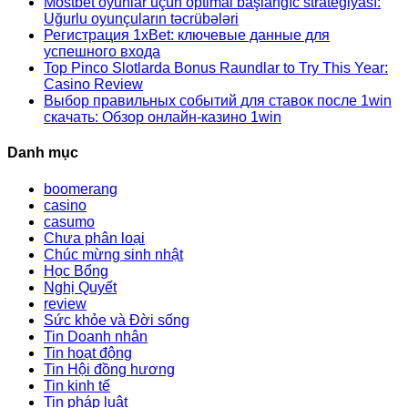
Mostbet oyunlar üçün optimal başlanğıc strategiyası:
Uğurlu oyunçuların təcrübələri
Регистрация 1xBet: ключевые данные для
успешного входа
Top Pinco Slotlarda Bonus Raundlar to Try This Year:
Casino Review
Выбор правильных событий для ставок после 1win
скачать: Обзор онлайн-казино 1win
Danh mục
boomerang
casino
casumo
Chưa phân loại
Chúc mừng sinh nhật
Học Bổng
Nghị Quyết
review
Sức khỏe và Đời sống
Tin Doanh nhân
Tin hoạt động
Tin Hội đồng hương
Tin kinh tế
Tin pháp luật