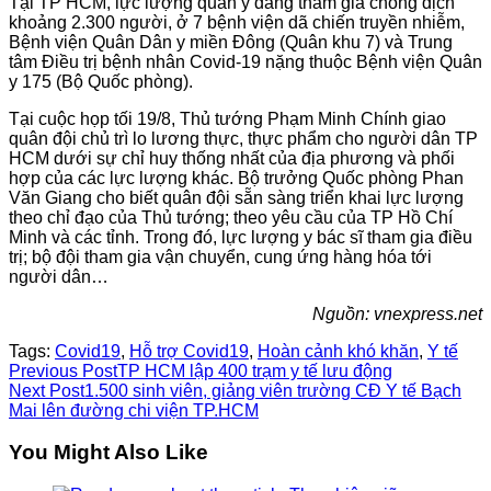
Tại TP HCM, lực lượng quân y đang tham gia chống dịch
khoảng 2.300 người, ở 7 bệnh viện dã chiến truyền nhiễm,
Bệnh viện Quân Dân y miền Đông (Quân khu 7) và Trung
tâm Điều trị bệnh nhân Covid-19 nặng thuộc Bệnh viện Quân
y 175 (Bộ Quốc phòng).
Tại cuộc họp tối 19/8, Thủ tướng Phạm Minh Chính giao
quân đội chủ trì lo lương thực, thực phẩm cho người dân TP
HCM dưới sự chỉ huy thống nhất của địa phương và phối
hợp của các lực lượng khác. Bộ trưởng Quốc phòng Phan
Văn Giang cho biết quân đội sẵn sàng triển khai lực lượng
theo chỉ đạo của Thủ tướng; theo yêu cầu của TP Hồ Chí
Minh và các tỉnh. Trong đó, lực lượng y bác sĩ tham gia điều
trị; bộ đội tham gia vận chuyển, cung ứng hàng hóa tới
người dân…
Nguồn: vnexpress.net
Tags:
Covid19
,
Hỗ trợ Covid19
,
Hoàn cảnh khó khăn
,
Y tế
Read
Previous Post
TP HCM lập 400 trạm y tế lưu động
Next Post
1.500 sinh viên, giảng viên trường CĐ Y tế Bạch
more
Mai lên đường chi viện TP.HCM
articles
You Might Also Like