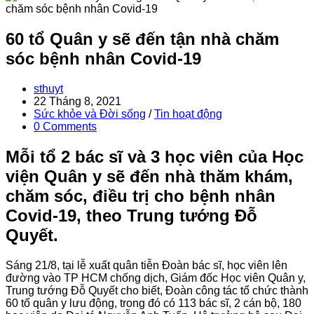
60 tổ Quân y sẽ đến tận nhà chăm
sóc bệnh nhân Covid-19
Post
sthuyt
author:
Post
22 Tháng 8, 2021
published:
Post
Sức khỏe và Đời sống
/
Tin hoạt động
category:
Post
0 Comments
comments:
Mỗi tổ 2 bác sĩ và 3 học viên của Học
viện Quân y sẽ đến nhà thăm khám,
chăm sóc, điều trị cho bệnh nhân
Covid-19, theo Trung tướng Đỗ
Quyết.
Sáng 21/8, tại lễ xuất quân tiễn Đoàn bác sĩ, học viên lên
đường vào TP HCM chống dịch, Giám đốc Học viên Quân y,
Trung tướng Đỗ Quyết cho biết, Đoàn công tác tổ chức thành
60 tổ quân y lưu động, trong đó có 113 bác sĩ, 2 cán bộ, 180