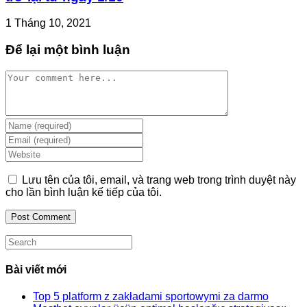
1 Tháng 10, 2021
Để lại một bình luận
Comment
Enter
your
Enter
name
your
Enter
or
email
your
username
address
website
Lưu tên của tôi, email, và trang web trong trình duyệt này
to
to
URL
cho lần bình luận kế tiếp của tôi.
comment
comment
(optional)
Search
this
website
Bài viết mới
Top 5 platform z zakładami sportowymi za darmo