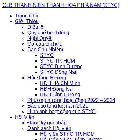
Skip
CLB THANH NIÊN THANH HÓA PHÍA NAM (STYC)
to
Trang Chủ
content
Giới Thiệu
Điều lệ
Quy chế hoạt động
Nghị Quyết
Cơ cấu tổ chức
Ban Chủ Nhiệm
STYC
STYC TP. HCM
STYC Bình Dương
STYC Đồng Nai
Hội Đồng Hương
HĐH Hồ Chí Minh
HĐH Đồng Nai
HĐH Bình Dương
Phương hướng hoạt động 2022 – 2024
Báo cáo tổng kết năm 2021
Hình ảnh hoạt động của STYC
Hội Viên
Đăng ký gia nhập
Danh sách Hội viên
Hội viên STYC TP. HCM
Hội viên STYC Bình Dương