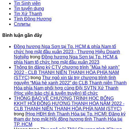
Tin Sinh viên
Tin tuyển dụng
Tin Xứ Thanh
Tình Đồng Hương
Сплиты
Bình luận gần đây
Đồng hương Nga Sơn tại Tp. HCM & phía Nam tổ
chức họp mặt đầu xuân 2023 - Thương Hiệu Doanh
Nghiệp
trong
Đồng hương Nga Sơn tại Tp. HCM &
phía Nam tổ chức họp mặt đầu xuân 2023
Thông tin đăng ký CTV chương trình "Mùa hè xanh"
2022 - CLB THANH NIÊN THANH HÓA PHÍA NAM
(STYC)
trong
Thư ngỏ xin tài trợ chương trình tình
nguyện “Mùa hè xanh 2022” do CLB Thanh niên Thanh
Hóa phía Nam phối hợp cùng Đội SVTN Xứ Thanh
(Học viện báo chí & tuyên truyền) tổ chức
THÔNG BÁO VỀ CHƯƠNG TRÌNH HỌC BỔNG
KKHT HỘI ĐỒNG HƯƠNG THANH HÓA NĂM 2022 -
CLB THANH NIÊN THANH HÓA PHÍA NAM (STYC)
trong
[Họp HĐH tỉnh Thanh Hóa tại Tp. HCM]: Đăng ký
tham dự họp mặt Hội đồng hương tỉnh Thanh Hóa tại
TP. HCM