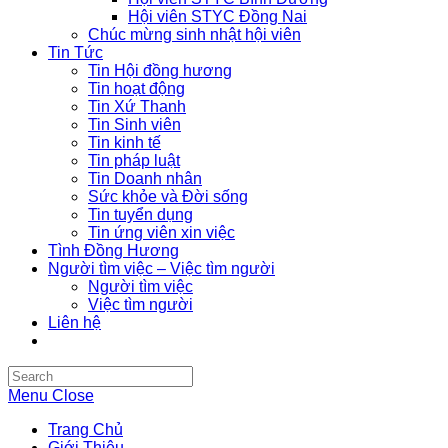
Hội viên STYC Đồng Nai
Chúc mừng sinh nhật hội viên
Tin Tức
Tin Hội đồng hương
Tin hoạt động
Tin Xứ Thanh
Tin Sinh viên
Tin kinh tế
Tin pháp luật
Tin Doanh nhân
Sức khỏe và Đời sống
Tin tuyển dụng
Tin ứng viên xin việc
Tình Đồng Hương
Người tìm việc – Việc tìm người
Người tìm việc
Việc tìm người
Liên hệ
Search
this
Menu
Close
website
Trang Chủ
Giới Thiệu