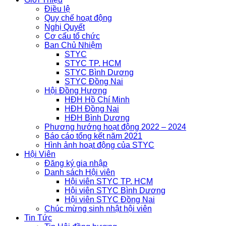
Điều lệ
Quy chế hoạt động
Nghị Quyết
Cơ cấu tổ chức
Ban Chủ Nhiệm
STYC
STYC TP. HCM
STYC Bình Dương
STYC Đồng Nai
Hội Đồng Hương
HĐH Hồ Chí Minh
HĐH Đồng Nai
HĐH Bình Dương
Phương hướng hoạt động 2022 – 2024
Báo cáo tổng kết năm 2021
Hình ảnh hoạt động của STYC
Hội Viên
Đăng ký gia nhập
Danh sách Hội viên
Hội viên STYC TP. HCM
Hội viên STYC Bình Dương
Hội viên STYC Đồng Nai
Chúc mừng sinh nhật hội viên
Tin Tức