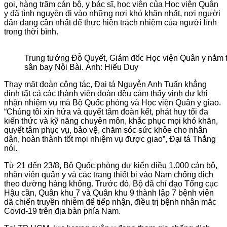
gọi, hàng trăm cán bộ, y bác sĩ, học viên của Học viện Quân
y đã tình nguyện đi vào những nơi khó khăn nhất, nơi người
dân đang cần nhất để thực hiện trách nhiệm của người lính
trong thời bình.
Trung tướng Đỗ Quyết, Giám đốc Học viện Quân y nắm ta
sân bay Nội Bài. Ảnh: Hiếu Duy
Thay mặt đoàn công tác, Đại tá Nguyễn Anh Tuấn khẳng
định tất cả các thành viên đoàn đều cảm thấy vinh dự khi
nhận nhiệm vụ mà Bộ Quốc phòng và Học viện Quân y giao.
“Chúng tôi xin hứa và quyết tâm đoàn kết, phát huy tối đa
kiến thức và kỹ năng chuyên môn, khắc phục mọi khó khăn,
quyết tâm phục vụ, bảo vệ, chăm sóc sức khỏe cho nhân
dân, hoàn thành tốt mọi nhiệm vụ được giao”, Đại tá Thắng
nói.
Từ 21 đến 23/8, Bộ Quốc phòng dự kiến điều 1.000 cán bộ,
nhân viên quân y và các trang thiết bị vào Nam chống dịch
theo đường hàng không. Trước đó, Bộ đã chỉ đạo Tổng cục
Hậu cần, Quân khu 7 và Quân khu 9 thành lập 7 bệnh viện
dã chiến truyền nhiễm để tiếp nhận, điều trị bệnh nhân mắc
Covid-19 trên địa bàn phía Nam.