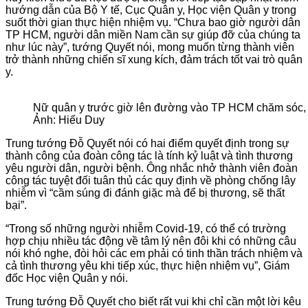
hướng dẫn của Bộ Y tế, Cục Quân y, Học viện Quân y trong
suốt thời gian thực hiện nhiệm vụ. “Chưa bao giờ người dân
TP HCM, người dân miền Nam cần sự giúp đỡ của chúng ta
như lúc này”, tướng Quyết nói, mong muốn từng thành viên
trở thành những chiến sĩ xung kích, đảm trách tốt vai trò quân
y.
Nữ quân y trước giờ lên đường vào TP HCM chăm sóc, 
Ảnh: Hiếu Duy
Trung tướng Đỗ Quyết nói có hai điểm quyết định trong sự
thành công của đoàn công tác là tính kỷ luật và tình thương
yêu người dân, người bệnh. Ông nhắc nhở thành viên đoàn
công tác tuyệt đối tuân thủ các quy định về phòng chống lây
nhiễm vì “cầm súng đi đánh giặc mà để bị thương, sẽ thất
bại”.
“Trong số những người nhiễm Covid-19, có thể có trường
hợp chịu nhiều tác động về tâm lý nên đôi khi có những câu
nói khó nghe, đòi hỏi các em phải có tinh thần trách nhiệm và
cả tình thương yêu khi tiếp xúc, thực hiện nhiệm vụ”, Giám
đốc Học viện Quân y nói.
Trung tướng Đỗ Quyết cho biết rất vui khi chỉ cần một lời kêu