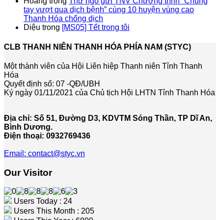
Hoang
trong
Thư ngỏ gửi TNV Chương trình “Chung
tay vượt qua dịch bệnh” cùng 10 huyện vùng cao
Thanh Hóa chống dịch
Diệu
trong
[MS05] Tết trong tôi
CLB THANH NIÊN THANH HÓA PHÍA NAM (STYC)
Một thành viên của Hội Liên hiệp Thanh niên Tỉnh Thanh
Hóa
Quyết định số: 07 -QĐ/UBH
Ký ngày 01/11/2021 của Chủ tịch Hội LHTN Tỉnh Thanh Hóa
Địa chỉ: Số 51, Đường D3, KDVTM Sóng Thần, TP Dĩ An,
Bình Dương.
Điện thoại: 0932769436
Email: contact@styc.vn
Our Visitor
Users Today : 24
Users This Month : 205