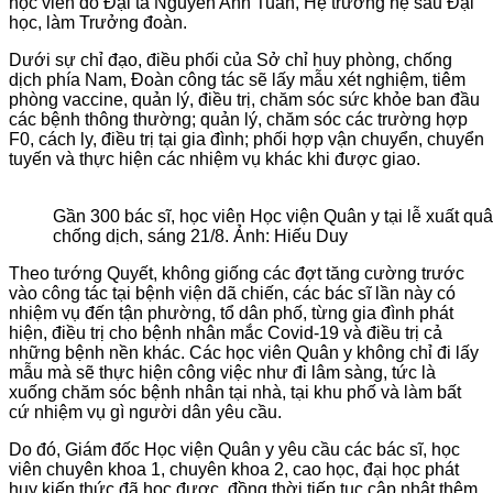
học viên do Đại tá Nguyễn Anh Tuấn, Hệ trưởng hệ sau Đại
học, làm Trưởng đoàn.
Dưới sự chỉ đạo, điều phối của Sở chỉ huy phòng, chống
dịch phía Nam, Đoàn công tác sẽ lấy mẫu xét nghiệm, tiêm
phòng vaccine, quản lý, điều trị, chăm sóc sức khỏe ban đầu
các bệnh thông thường; quản lý, chăm sóc các trường hợp
F0, cách ly, điều trị tại gia đình; phối hợp vận chuyển, chuyển
tuyến và thực hiện các nhiệm vụ khác khi được giao.
Gần 300 bác sĩ, học viên Học viện Quân y tại lễ xuất 
chống dịch, sáng 21/8. Ảnh: Hiếu Duy
Theo tướng Quyết, không giống các đợt tăng cường trước
vào công tác tại bệnh viện dã chiến, các bác sĩ lần này có
nhiệm vụ đến tận phường, tổ dân phố, từng gia đình phát
hiện, điều trị cho bệnh nhân mắc Covid-19 và điều trị cả
những bệnh nền khác. Các học viên Quân y không chỉ đi lấy
mẫu mà sẽ thực hiện công việc như đi lâm sàng, tức là
xuống chăm sóc bệnh nhân tại nhà, tại khu phố và làm bất
cứ nhiệm vụ gì người dân yêu cầu.
Do đó, Giám đốc Học viện Quân y yêu cầu các bác sĩ, học
viên chuyên khoa 1, chuyên khoa 2, cao học, đại học phát
huy kiến thức đã học được, đồng thời tiếp tục cập nhật thêm