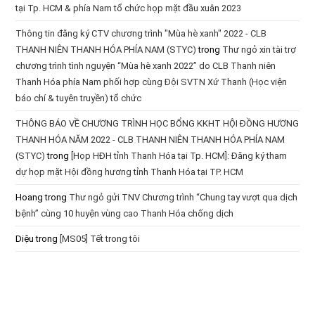
tại Tp. HCM & phía Nam tổ chức họp mặt đầu xuân 2023
Thông tin đăng ký CTV chương trình "Mùa hè xanh" 2022 - CLB
THANH NIÊN THANH HÓA PHÍA NAM (STYC)
trong
Thư ngỏ xin tài trợ
chương trình tình nguyện “Mùa hè xanh 2022” do CLB Thanh niên
Thanh Hóa phía Nam phối hợp cùng Đội SVTN Xứ Thanh (Học viện
báo chí & tuyên truyền) tổ chức
THÔNG BÁO VỀ CHƯƠNG TRÌNH HỌC BỔNG KKHT HỘI ĐỒNG HƯƠNG
THANH HÓA NĂM 2022 - CLB THANH NIÊN THANH HÓA PHÍA NAM
(STYC)
trong
[Họp HĐH tỉnh Thanh Hóa tại Tp. HCM]: Đăng ký tham
dự họp mặt Hội đồng hương tỉnh Thanh Hóa tại TP. HCM
Hoang
trong
Thư ngỏ gửi TNV Chương trình “Chung tay vượt qua dịch
bệnh” cùng 10 huyện vùng cao Thanh Hóa chống dịch
Diệu
trong
[MS05] Tết trong tôi