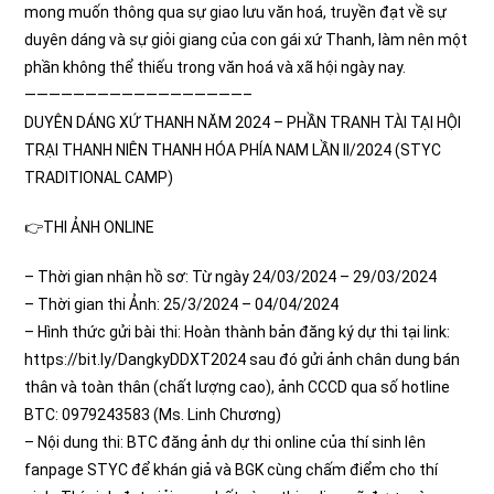
mong muốn thông qua sự giao lưu văn hoá, truyền đạt về sự
duyên dáng và sự giỏi giang của con gái xứ Thanh, làm nên một
phần không thể thiếu trong văn hoá và xã hội ngày nay.
——————————————————–
DUYÊN DÁNG XỨ THANH NĂM 2024 – PHẦN TRANH TÀI TẠI HỘI
TRẠI THANH NIÊN THANH HÓA PHÍA NAM LẦN II/2024 (STYC
TRADITIONAL CAMP)
👉THI ẢNH ONLINE
– Thời gian nhận hồ sơ: Từ ngày 24/03/2024 – 29/03/2024
– Thời gian thi Ảnh: 25/3/2024 – 04/04/2024
– Hình thức gửi bài thi: Hoàn thành bản đăng ký dự thi tại link:
https://bit.ly/DangkyDDXT2024 sau đó gửi ảnh chân dung bán
thân và toàn thân (chất lượng cao), ảnh CCCD qua số hotline
BTC: 0979243583 (Ms. Linh Chương)
– Nội dung thi: BTC đăng ảnh dự thi online của thí sinh lên
fanpage STYC để khán giả và BGK cùng chấm điểm cho thí