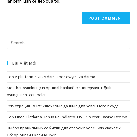
lần bình luận kế tiếp của tôi.
Search
this
website
Bài Viết Mới
Top 5 platform z zakładami sportowymi za darmo
Mostbet oyunlar üçün optimal başlanğıc strategiyası: Uğurlu
oyunçuların təcrübələri
Регистрация 1xBet: ключевые данные для успешного входа
Top Pinco Slotlarda Bonus Raundlar to Try This Year: Casino Review
Выбор правильных событий для ставок после 1win скачать:
Обзор онлайн-казино 1win