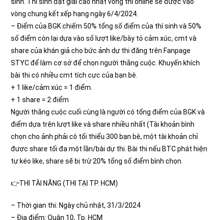
sinh. Thí sinh đạt giải cao nhất vòng thi online sẽ được vào
vòng chung kết xếp hạng ngày 6/4/2024.
– Điểm của BGK chiếm 50% tổng số điểm của thí sinh và 50%
số điểm còn lại dựa vào số lượt like/bày tỏ cảm xúc, cmt và
share của khán giả cho bức ảnh dự thi đăng trên Fanpage
STYC để làm cơ sở để chọn người thắng cuộc. Khuyến khích
bài thi có nhiều cmt tích cực của bạn bè.
+ 1 like/cảm xúc = 1 điểm.
+ 1 share = 2 điểm
Người thắng cuộc cuối cùng là người có tổng điểm của BGK và
điểm dựa trên lượt like và share nhiều nhất (Tài khoản bình
chọn cho ảnh phải có tối thiểu 300 bạn bè, một tài khoản chỉ
được share tối đa một lần/bài dự thi. Bài thi nếu BTC phát hiện
tự kéo like, share sẽ bị trừ 20% tổng số điểm bình chọn.
👉THI TÀI NĂNG (THI TẠI TP. HCM)
– Thời gian thi: Ngày chủ nhật, 31/3/2024
– Địa điểm: Quận 10, Tp. HCM