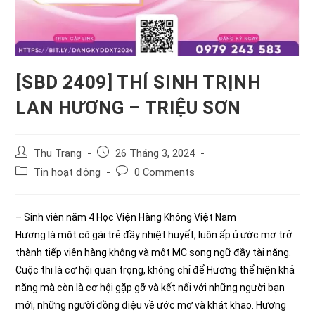
[SBD 2409] THÍ SINH TRỊNH
LAN HƯƠNG – TRIỆU SƠN
Post
Post
Thu Trang
26 Tháng 3, 2024
author:
published:
Post
Post
Tin hoạt động
0 Comments
category:
comments:
– Sinh viên năm 4 Học Viện Hàng Không Việt Nam
Hương là một cô gái trẻ đầy nhiệt huyết, luôn ấp ủ ước mơ trở
thành tiếp viên hàng không và một MC song ngữ đầy tài năng.
Cuộc thi là cơ hội quan trọng, không chỉ để Hương thể hiện khả
năng mà còn là cơ hội gặp gỡ và kết nối với những người bạn
mới, những người đồng điệu về ước mơ và khát khao. Hương