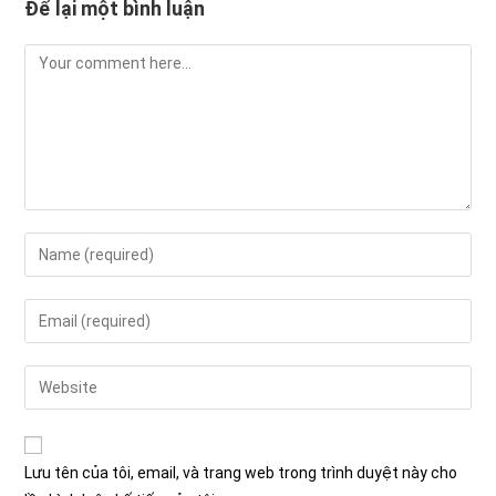
Để lại một bình luận
Comment
Enter
your
name
Enter
or
your
username
email
Enter
to
address
your
comment
to
website
comment
URL
Lưu tên của tôi, email, và trang web trong trình duyệt này cho
(optional)