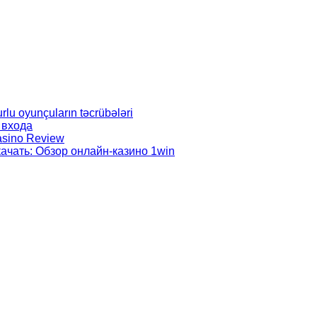
rlu oyunçuların təcrübələri
 входа
Casino Review
ачать: Обзор онлайн-казино 1win