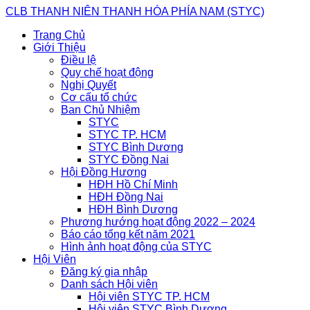
Skip
CLB THANH NIÊN THANH HÓA PHÍA NAM (STYC)
to
Trang Chủ
content
Giới Thiệu
Điều lệ
Quy chế hoạt động
Nghị Quyết
Cơ cấu tổ chức
Ban Chủ Nhiệm
STYC
STYC TP. HCM
STYC Bình Dương
STYC Đồng Nai
Hội Đồng Hương
HĐH Hồ Chí Minh
HĐH Đồng Nai
HĐH Bình Dương
Phương hướng hoạt động 2022 – 2024
Báo cáo tổng kết năm 2021
Hình ảnh hoạt động của STYC
Hội Viên
Đăng ký gia nhập
Danh sách Hội viên
Hội viên STYC TP. HCM
Hội viên STYC Bình Dương