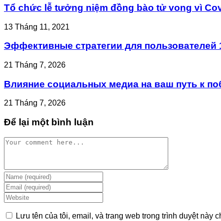
Tổ chức lễ tưởng niệm đồng bào tử vong vì Cov
13 Tháng 11, 2021
Эффективные стратегии для пользователей 1
21 Tháng 7, 2026
Влияние социальных медиа на ваш путь к по
21 Tháng 7, 2026
Để lại một bình luận
Comment
Enter
your
Enter
name
your
Enter
or
email
your
username
address
website
Lưu tên của tôi, email, và trang web trong trình duyệt này ch
to