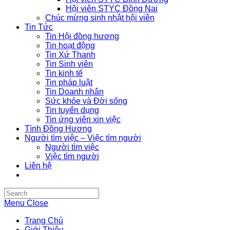
Hội viên STYC Đồng Nai
Chúc mừng sinh nhật hội viên
Tin Tức
Tin Hội đồng hương
Tin hoạt động
Tin Xứ Thanh
Tin Sinh viên
Tin kinh tế
Tin pháp luật
Tin Doanh nhân
Sức khỏe và Đời sống
Tin tuyển dụng
Tin ứng viên xin việc
Tình Đồng Hương
Người tìm việc – Việc tìm người
Người tìm việc
Việc tìm người
Liên hệ
Search
this
Menu
Close
website
Trang Chủ
Giới Thiệu