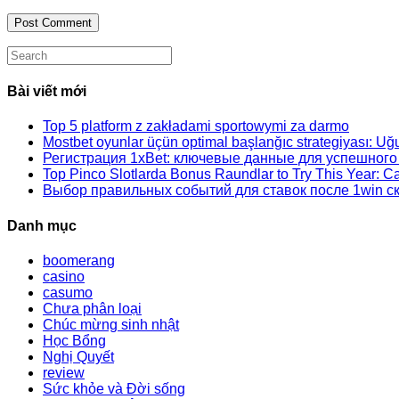
to
URL
comment
comment
(optional)
Search
this
website
Bài viết mới
Top 5 platform z zakładami sportowymi za darmo
Mostbet oyunlar üçün optimal başlanğıc strategiyası: Uğu
Регистрация 1xBet: ключевые данные для успешного
Top Pinco Slotlarda Bonus Raundlar to Try This Year: 
Выбор правильных событий для ставок после 1win ск
Danh mục
boomerang
casino
casumo
Chưa phân loại
Chúc mừng sinh nhật
Học Bổng
Nghị Quyết
review
Sức khỏe và Đời sống