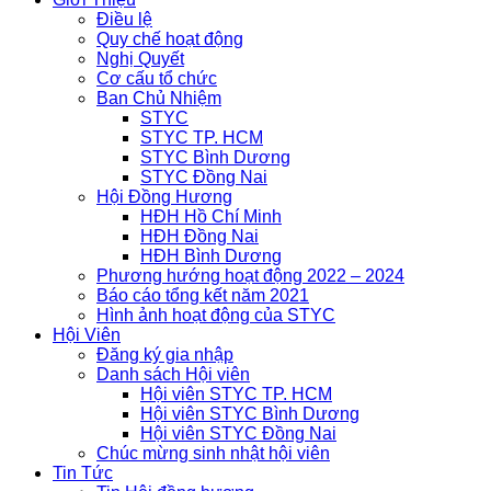
Điều lệ
Quy chế hoạt động
Nghị Quyết
Cơ cấu tổ chức
Ban Chủ Nhiệm
STYC
STYC TP. HCM
STYC Bình Dương
STYC Đồng Nai
Hội Đồng Hương
HĐH Hồ Chí Minh
HĐH Đồng Nai
HĐH Bình Dương
Phương hướng hoạt động 2022 – 2024
Báo cáo tổng kết năm 2021
Hình ảnh hoạt động của STYC
Hội Viên
Đăng ký gia nhập
Danh sách Hội viên
Hội viên STYC TP. HCM
Hội viên STYC Bình Dương
Hội viên STYC Đồng Nai
Chúc mừng sinh nhật hội viên
Tin Tức