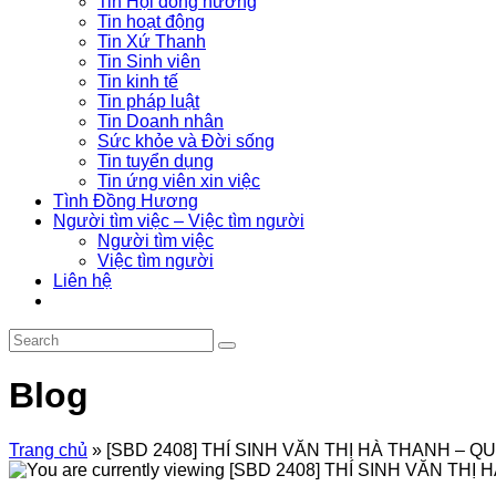
Tin Hội đồng hương
Tin hoạt động
Tin Xứ Thanh
Tin Sinh viên
Tin kinh tế
Tin pháp luật
Tin Doanh nhân
Sức khỏe và Đời sống
Tin tuyển dụng
Tin ứng viên xin việc
Tình Đồng Hương
Người tìm việc – Việc tìm người
Người tìm việc
Việc tìm người
Liên hệ
Blog
Trang chủ
»
[SBD 2408] THÍ SINH VĂN THỊ HÀ THANH –