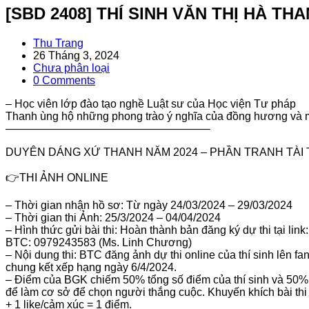
[SBD 2408] THÍ SINH VĂN THỊ HÀ T
Post
Thu Trang
author:
Post
26 Tháng 3, 2024
published:
Post
Chưa phân loại
category:
Post
0 Comments
comments:
– Học viên lớp đào tạo nghề Luật sư của Học viện Tư pháp
Thanh ùng hộ những phong trào ý nghĩa của đồng hương và 
——————————————————–
DUYÊN DÁNG XỨ THANH NĂM 2024 – PHẦN TRANH TÀI TẠ
👉THI ẢNH ONLINE
– Thời gian nhận hồ sơ: Từ ngày 24/03/2024 – 29/03/2024
– Thời gian thi Ảnh: 25/3/2024 – 04/04/2024
– Hình thức gửi bài thi: Hoàn thành bản đăng ký dự thi tại l
BTC: 0979243583 (Ms. Linh Chương)
– Nội dung thi: BTC đăng ảnh dự thi online của thí sinh lên 
chung kết xếp hạng ngày 6/4/2024.
– Điểm của BGK chiếm 50% tổng số điểm của thí sinh và 50% s
để làm cơ sở để chọn người thắng cuộc. Khuyến khích bài thi 
+ 1 like/cảm xúc = 1 điểm.