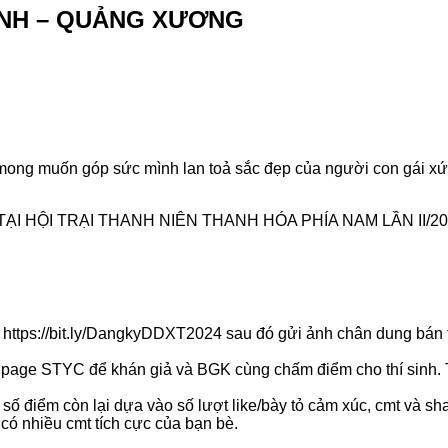
HANH – QUẢNG XƯƠNG
mong muốn góp sức mình lan toả sắc đẹp của người con gái xứ
I HỘI TRẠI THANH NIÊN THANH HÓA PHÍA NAM LẦN II/2
ink: https://bit.ly/DangkyDDXT2024 sau đó gửi ảnh chân dung bá
fanpage STYC để khán giả và BGK cùng chấm điểm cho thí sinh. T
ố điểm còn lại dựa vào số lượt like/bày tỏ cảm xúc, cmt và s
có nhiều cmt tích cực của bạn bè.