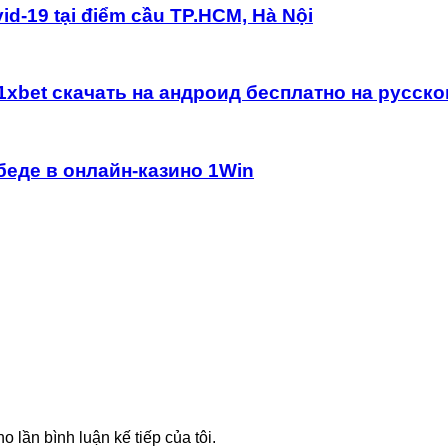
id-19 tại điểm cầu TP.HCM, Hà Nội
xbet скачать на андроид бесплатно на русск
беде в онлайн-казино 1Win
o lần bình luận kế tiếp của tôi.