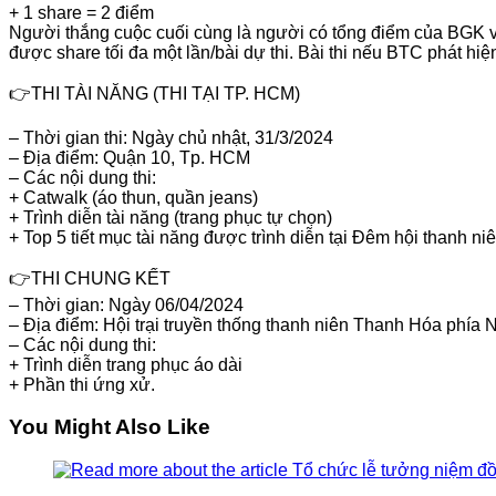
+ 1 share = 2 điểm
Người thắng cuộc cuối cùng là người có tổng điểm của BGK và 
được share tối đa một lần/bài dự thi. Bài thi nếu BTC phát hiệ
👉THI TÀI NĂNG (THI TẠI TP. HCM)
– Thời gian thi: Ngày chủ nhật, 31/3/2024
– Địa điểm: Quận 10, Tp. HCM
– Các nội dung thi:
+ Catwalk (áo thun, quần jeans)
+ Trình diễn tài năng (trang phục tự chọn)
+ Top 5 tiết mục tài năng được trình diễn tại Đêm hội thanh 
👉THI CHUNG KẾT
– Thời gian: Ngày 06/04/2024
– Địa điểm: Hội trại truyền thống thanh niên Thanh Hóa phía
– Các nội dung thi:
+ Trình diễn trang phục áo dài
+ Phần thi ứng xử.
You Might Also Like