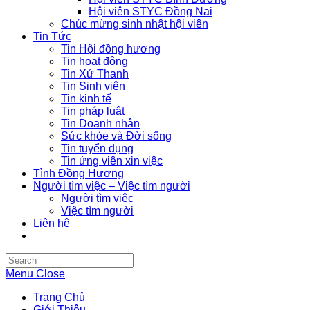
Hội viên STYC Đồng Nai
Chúc mừng sinh nhật hội viên
Tin Tức
Tin Hội đồng hương
Tin hoạt động
Tin Xứ Thanh
Tin Sinh viên
Tin kinh tế
Tin pháp luật
Tin Doanh nhân
Sức khỏe và Đời sống
Tin tuyển dụng
Tin ứng viên xin việc
Tình Đồng Hương
Người tìm việc – Việc tìm người
Người tìm việc
Việc tìm người
Liên hệ
Search
this
Menu
Close
website
Trang Chủ
Giới Thiệu