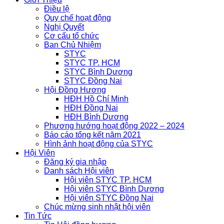
Điều lệ
Quy chế hoạt động
Nghị Quyết
Cơ cấu tổ chức
Ban Chủ Nhiệm
STYC
STYC TP. HCM
STYC Bình Dương
STYC Đồng Nai
Hội Đồng Hương
HĐH Hồ Chí Minh
HĐH Đồng Nai
HĐH Bình Dương
Phương hướng hoạt động 2022 – 2024
Báo cáo tổng kết năm 2021
Hình ảnh hoạt động của STYC
Hội Viên
Đăng ký gia nhập
Danh sách Hội viên
Hội viên STYC TP. HCM
Hội viên STYC Bình Dương
Hội viên STYC Đồng Nai
Chúc mừng sinh nhật hội viên
Tin Tức