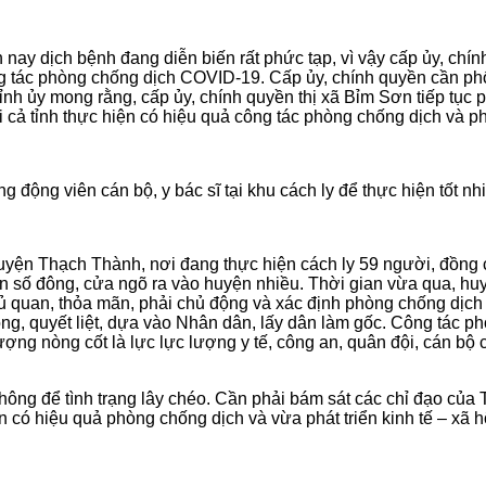
ện nay dịch bệnh đang diễn biến rất phức tạp, vì vậy cấp ủy, c
g tác phòng chống dịch COVID-19. Cấp ủy, chính quyền cần phố
nh ủy mong rằng, cấp ủy, chính quyền thị xã Bỉm Sơn tiếp tục ph
ả tỉnh thực hiện có hiệu quả công tác phòng chống dịch và phát
ng động viên cán bộ, y bác sĩ tại khu cách ly để thực hiện tốt
ú huyện Thạch Thành, nơi đang thực hiện cách ly 59 người, đồng
dân số đông, cửa ngõ ra vào huyện nhiều. Thời gian vừa qua, h
quan, thỏa mãn, phải chủ động và xác định phòng chống dịch là
động, quyết liệt, dựa vào Nhân dân, lấy dân làm gốc. Công tác 
ợng nòng cốt là lực lực lượng y tế, công an, quân đội, cán bộ 
 không để tình trạng lây chéo. Cần phải bám sát các chỉ đạo của
 có hiệu quả phòng chống dịch và vừa phát triển kinh tế – xã h