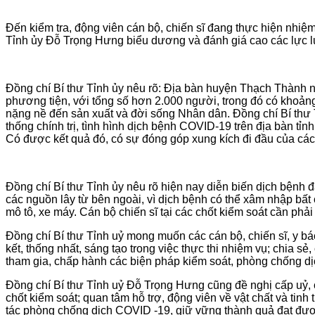
Đến kiểm tra, động viên cán bộ, chiến sĩ đang thực hiện nhiệ
Tỉnh ủy Đỗ Trọng Hưng biểu dương và đánh giá cao các lực lư
Đồng chí Bí thư Tỉnh ủy nêu rõ: Địa bàn huyện Thạch Thành n
phương tiện, với tổng số hơn 2.000 người, trong đó có khoản
nặng nề đến sản xuất và đời sống Nhân dân. Đồng chí Bí thư 
thống chính trị, tình hình dịch bệnh COVID-19 trên địa bàn tỉ
Có được kết quả đó, có sự đóng góp xung kích đi đầu của các 
Đồng chí Bí thư Tỉnh ủy nêu rõ hiện nay diễn biến dịch bệnh đ
các nguồn lây từ bên ngoài, vì dịch bệnh có thể xâm nhập bất 
mô tô, xe máy. Cán bộ chiến sĩ tại các chốt kiểm soát cần phả
Đồng chí Bí thư Tỉnh uỷ mong muốn các cán bộ, chiến sĩ, y bá
kết, thống nhất, sáng tạo trong việc thực thi nhiệm vụ; chia
tham gia, chấp hành các biện pháp kiểm soát, phòng chống dị
Đồng chí Bí thư Tỉnh uỷ Đỗ Trọng Hưng cũng đề nghị cấp uỷ, 
chốt kiểm soát; quan tâm hỗ trợ, động viên về vật chất và tinh
tác phòng chống dịch COVID -19, giữ vững thành quả đạt được, m