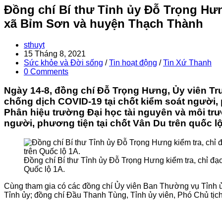
Đồng chí Bí thư Tỉnh ủy Đỗ Trọng Hưn
xã Bỉm Sơn và huyện Thạch Thành
Post
sthuyt
author:
Post
15 Tháng 8, 2021
published:
Post
Sức khỏe và Đời sống
/
Tin hoạt động
/
Tin Xứ Thanh
category:
Post
0 Comments
comments:
Ngày 14-8, đồng chí Đỗ Trọng Hưng, Ủy viên Tru
chống dịch COVID-19 tại chốt kiểm soát người, p
Phân hiệu trường Đại học tài nguyên và môi trư
người, phương tiện tại chốt Vân Du trên quốc 
Đồng chí Bí thư Tỉnh ủy Đỗ Trọng Hưng kiểm tra, chỉ đạo
Quốc lộ 1A.
Cùng tham gia có các đồng chí Ủy viên Ban Thường vụ Tỉnh 
Tỉnh ủy; đồng chí Đầu Thanh Tùng, Tỉnh ủy viên, Phó Chủ tịc