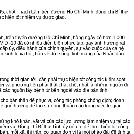
 45; chốt Thạch Lâm trên đường Hồ Chí Minh, đồng chí Bí thư
c hiện tốt nhiệm vụ được giao.
nh, trên tuyến đường Hồ Chí Minh, hàng ngày có hơn 1.000
VID -19 đã có nhiều diễn biến phức tạp, gây ảnh hưởng rất
cấp ủy, điều hành của chính quyền, sự vào cuộc của cả hệ
ển kinh tế xã hội, bảo vệ đời sống, tính mạng của Nhân dân.
ng thời gian tới, cần phải thực hiện tốt công tác kiểm soát
ời và phương tiện phải thật chặt chẽ, nhất là những người đi
ả các nguồn lây bệnh từ bên ngoài vào địa bàn tỉnh.
àn cho bản thân để phục vụ công tác phòng chống dịch; đoàn
 về quê hương để tạo sự đồng thuận cao trong việc tự giác
ững khó khăn, vất vả của các lực lượng làm nhiệm vụ tại các
nhiệm vụ. Đồng chí Bí thư Tỉnh ủy nêu rõ để thực hiện tốt công
n, mỗi xã, thị trấn, cơ quan đơn vị là một pháo đài để tỉnh ta