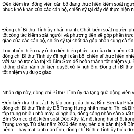
Đến kiểm tra, động viên cán bộ đang thực hiện kiểm soát ngư
phục khó khăn của các cán bộ, chiến sỹ tại đây để thực hiện 
Đồng chí Bí thư Tỉnh ủy nhấn mạnh: Chốt kiểm soát người, phư
tốt công tác kiểm soát người và phương tiện sẽ góp phần trực
giao của các cán bộ, chiến sỹ tại chốt đã góp phần cùng cả tỉn
Tuy nhiên, hiện nay ở do diễn biến phức tạp của dịch bệnh CO
đồng chí Bí thư Tỉnh ủy đề nghị cán bộ, chiến sĩ thực hiện nhi
với sự hỗ trợ của thị xã Bỉm Sơn để hoàn thành tốt nhiệm vụ.
không chấp hành thì kiên quyết xử lý nghiêm. Đồng chí Bí thư 
tốt nhiệm vụ được giao.
Nhân dịp này, đồng chí Bí thư Tỉnh ủy đã tặng quà động viên v
Đến kiểm tra khu cách ly tập trung của thị xã Bỉm Sơn tại Ph
đồng chí Bí thư Tỉnh ủy Đỗ Trọng Hưng nhấn mạnh: Thị xã Bỉm 
tập trung nhiều nhà máy, xí nghiệp, đông công nhân sản xuất t
Bỉm Sơn có chốt kiểm soát Dốc Xây, là một trong hai chốt tr
Trung ương. Từ đầu năm 2020 đến nay, trên địa bàn thị xã Bỉ
bệnh. Thay mặt lãnh đạo tỉnh, đồng chí Bí thư Tỉnh ủy biểu 