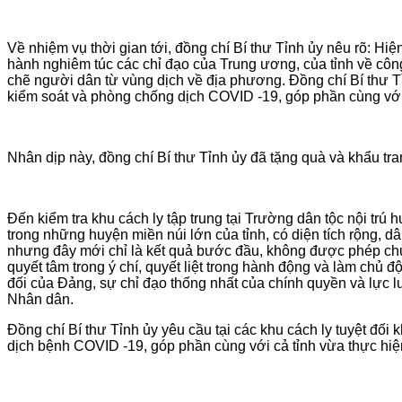
Về nhiệm vụ thời gian tới, đồng chí Bí thư Tỉnh ủy nêu rõ: Hi
hành nghiêm túc các chỉ đạo của Trung ương, của tỉnh về côn
chẽ người dân từ vùng dịch về địa phương. Đồng chí Bí thư Tỉ
kiểm soát và phòng chống dịch COVID -19, góp phần cùng với c
Nhân dịp này, đồng chí Bí thư Tỉnh ủy đã tặng quà và khẩu tra
Đến kiểm tra khu cách ly tập trung tại Trường dân tộc nội tr
trong những huyện miền núi lớn của tỉnh, có diện tích rộng, 
nhưng đây mới chỉ là kết quả bước đầu, không được phép chủ 
quyết tâm trong ý chí, quyết liệt trong hành động và làm chủ 
đối của Đảng, sự chỉ đạo thống nhất của chính quyền và lực lư
Nhân dân.
Đồng chí Bí thư Tỉnh ủy yêu cầu tại các khu cách ly tuyệt đối
dịch bệnh COVID -19, góp phần cùng với cả tỉnh vừa thực hiện