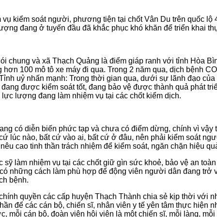
m vụ kiểm soát người, phương tiện tại chốt Vân Du trên quốc lộ
ợng đang ở tuyến đầu đã khắc phục khó khăn để triển khai thự
ói chung và xã Thạch Quảng là điểm giáp ranh với tỉnh Hòa Bì
g hơn 100 mô tô xe máy đi qua. Trong 2 năm qua, dịch bệnh CO
Tỉnh uỷ nhấn mạnh: Trong thời gian qua, dưới sự lãnh đạo của 
nh đang được kiểm soát tốt, đang bảo vệ được thành quả phát tri
lực lượng đang làm nhiệm vụ tại các chốt kiểm dịch.
ang có diễn biến phức tạp và chưa có điểm dừng, chính vì vậy tro
cứ lúc nào, bất cứ vào ai, bất cứ ở đâu, nên phải kiểm soát ngư
i nêu cao tinh thần trách nhiệm để kiểm soát, ngăn chặn hiệu qu
c sỹ làm nhiệm vụ tại các chốt giữ gìn sức khoẻ, bảo vệ an to
 sẻ, có những cách làm phù hợp để động viên người dân đang trở
ch bệnh.
chính quyền các cấp huyện Thạch Thành chia sẻ kịp thời với nh
 thần để các cán bộ, chiến sĩ, nhân viên y tế yên tâm thực hiện 
ỗi cán bộ, đoàn viên hội viên là một chiến sĩ, mỗi làng, mỗi bả