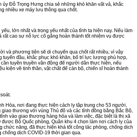
nh ủy Đỗ Trọng Hưng chia sẻ những khó khăn vất vả, khắc
ng nhiều xe máy lưu thông qua chốt.
ếu, lớn nhất và trọng yếu nhất của tỉnh ta hiện nay. Nếu làm
á rất cao sự nỗ lực cố gắng hoàn thành tốt nhiệm vụ được
i và phương tiện sẽ di chuyển qua chốt rất nhiều, vì vậy
ợng tuyến đầu, khắc phục khó khăn, bố trí lực lượng phù hợp,
y cần tuyên truyền vận động để người dân thực hiện, nếu
u kiện về tinh thần, vật chất để cán bộ, chiến sĩ hoàn thành
soát.
nh Hóa, nơi đang thực hiện cách ly tập trung cho 53 người,
ng giao thương với vùng Thủ đô và các tỉnh đồng bằng Bắc Bộ,
ỉnh vào giao thương hàng hóa và làm việc, đặc biệt là thị xã
390 được Bộ Quốc phòng, Quân khu 4 chọn làm nơi cách ly của
g chức năng, đã thực hiện khá tốt công tác phòng, chống dịch
ng chống dịch COVID-19 thời gian qua.