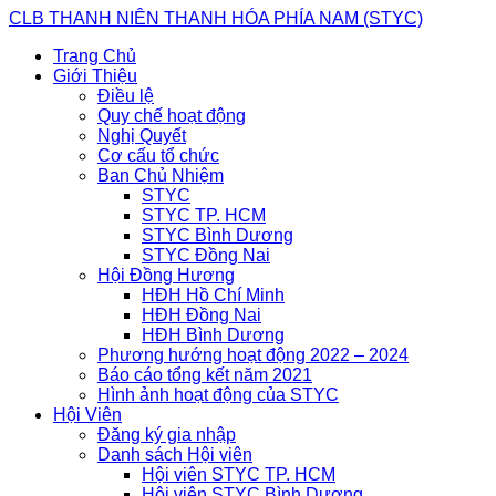
Skip
CLB THANH NIÊN THANH HÓA PHÍA NAM (STYC)
to
Trang Chủ
content
Giới Thiệu
Điều lệ
Quy chế hoạt động
Nghị Quyết
Cơ cấu tổ chức
Ban Chủ Nhiệm
STYC
STYC TP. HCM
STYC Bình Dương
STYC Đồng Nai
Hội Đồng Hương
HĐH Hồ Chí Minh
HĐH Đồng Nai
HĐH Bình Dương
Phương hướng hoạt động 2022 – 2024
Báo cáo tổng kết năm 2021
Hình ảnh hoạt động của STYC
Hội Viên
Đăng ký gia nhập
Danh sách Hội viên
Hội viên STYC TP. HCM
Hội viên STYC Bình Dương