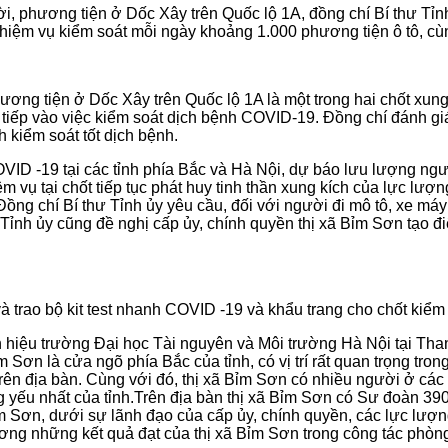
ời, phương tiện ở Dốc Xây trên Quốc lộ 1A, đồng chí Bí thư Tỉ
nhiệm vụ kiểm soát mỗi ngày khoảng 1.000 phương tiện ô tô, cù
ơng tiện ở Dốc Xây trên Quốc lộ 1A là một trong hai chốt xung y
 tiếp vào việc kiểm soát dịch bệnh COVID-19. Đồng chí đánh gi
h kiểm soát tốt dịch bệnh.
VID -19 tại các tỉnh phía Bắc và Hà Nội, dự báo lưu lượng ngườ
ệm vụ tại chốt tiếp tục phát huy tinh thần xung kích của lực lư
 Đồng chí Bí thư Tỉnh ủy yêu cầu, đối với người đi mô tô, xe má
Tỉnh ủy cũng đề nghị cấp ủy, chính quyền thị xã Bỉm Sơn tạo điệ
à trao bộ kit test nhanh COVID -19 và khẩu trang cho chốt kiểm 
ân hiệu trường Đại học Tài nguyên và Môi trường Hà Nội tại Tha
Sơn là cửa ngõ phía Bắc của tỉnh, có vị trí rất quan trọng tro
rên địa bàn. Cùng với đó, thị xã Bỉm Sơn có nhiều người ở các t
ọng yếu nhất của tỉnh.Trên địa bàn thị xã Bỉm Sơn có Sư đoàn 
m Sơn, dưới sự lãnh đạo của cấp ủy, chính quyền, các lực lượn
dương những kết quả đạt của thị xã Bỉm Sơn trong công tác phò