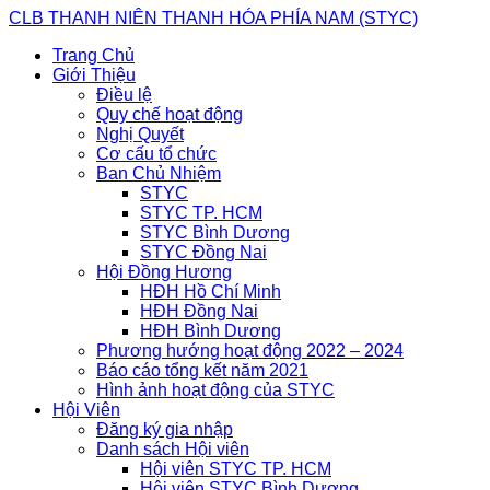
Skip
CLB THANH NIÊN THANH HÓA PHÍA NAM (STYC)
to
Trang Chủ
content
Giới Thiệu
Điều lệ
Quy chế hoạt động
Nghị Quyết
Cơ cấu tổ chức
Ban Chủ Nhiệm
STYC
STYC TP. HCM
STYC Bình Dương
STYC Đồng Nai
Hội Đồng Hương
HĐH Hồ Chí Minh
HĐH Đồng Nai
HĐH Bình Dương
Phương hướng hoạt động 2022 – 2024
Báo cáo tổng kết năm 2021
Hình ảnh hoạt động của STYC
Hội Viên
Đăng ký gia nhập
Danh sách Hội viên
Hội viên STYC TP. HCM
Hội viên STYC Bình Dương