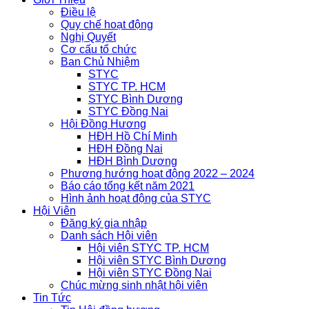
Điều lệ
Quy chế hoạt động
Nghị Quyết
Cơ cấu tổ chức
Ban Chủ Nhiệm
STYC
STYC TP. HCM
STYC Bình Dương
STYC Đồng Nai
Hội Đồng Hương
HĐH Hồ Chí Minh
HĐH Đồng Nai
HĐH Bình Dương
Phương hướng hoạt động 2022 – 2024
Báo cáo tổng kết năm 2021
Hình ảnh hoạt động của STYC
Hội Viên
Đăng ký gia nhập
Danh sách Hội viên
Hội viên STYC TP. HCM
Hội viên STYC Bình Dương
Hội viên STYC Đồng Nai
Chúc mừng sinh nhật hội viên
Tin Tức