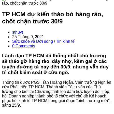
TP HCM dự kiến tháo bỏ hàng rào,
chốt chặn trước 30/9
Post
sthuyt
author:
Post
25 Tháng 9, 2021
published:
Post
Sức khỏe và Đời sống
/
Tin kinh tế
category:
Post
0 Comments
comments:
Lãnh đạo TP HCM đã thống nhất chủ trương
sẽ tháo gỡ hàng rào, dây nhợ, kẽm gai ở các
tuyến đường từ nay đến 30/9, nhưng vẫn duy
trì chốt kiểm soát ở cửa ngõ.
Thông tin được PGS Trần Hoàng Ngân, Viện trưởng Nghiên
cứu Phát triển TP HCM, Thành viên Tổ tư vấn của Thủ
tướng cho biết tại Chương trình tọa đàm trực tuyến do Hiệp
hội Doanh nghiệp thành phố tổ chức với chủ đề Kế hoạch
phục hồi kinh tế TP HCM trong giai đoạn “bình thường mới”,
sáng 25/9.