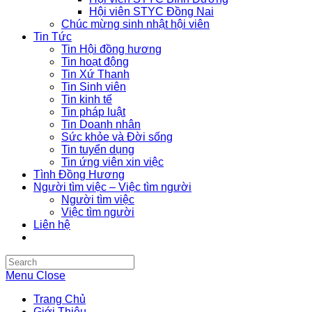
Hội viên STYC Đồng Nai
Chúc mừng sinh nhật hội viên
Tin Tức
Tin Hội đồng hương
Tin hoạt động
Tin Xứ Thanh
Tin Sinh viên
Tin kinh tế
Tin pháp luật
Tin Doanh nhân
Sức khỏe và Đời sống
Tin tuyển dụng
Tin ứng viên xin việc
Tình Đồng Hương
Người tìm việc – Việc tìm người
Người tìm việc
Việc tìm người
Liên hệ
Search
this
Menu
Close
website
Trang Chủ
Giới Thiệu