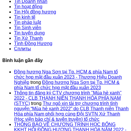
Tin Doanh nhân
Tin hoạt động
Tin Hội đồng hương
Tin kinh tế
Tin pháp luật
Tin Sinh viên
Tin tuyển dụng
Tin Xứ Thanh
Tình Đồng Hương
Сплиты
Bình luận gần đây
Đồng hương Nga Sơn tại Tp. HCM & phía Nam tổ
chức họp mặt đầu xuân 2023 - Thương Hiệu Doanh
Nghiệp
trong
Đồng hương Nga Sơn tại Tp. HCM &
phía Nam tổ chức họp mặt đầu xuân 2023
Thông tin đăng ký CTV chương trình "Mùa hè xanh"
2022 - CLB THANH NIÊN THANH HÓA PHÍA NAM
(STYC)
trong
Thư ngỏ xin tài trợ chương trình tình
nguyện “Mùa hè xanh 2022” do CLB Thanh niên Thanh
Hóa phía Nam phối hợp cùng Đội SVTN Xứ Thanh
(Học viện báo chí & tuyên truyền) tổ chức
THÔNG BÁO VỀ CHƯƠNG TRÌNH HỌC BỔNG
KKHT HỘI ĐỒNG HƯƠNG THANH HÓA NĂM 2022 -