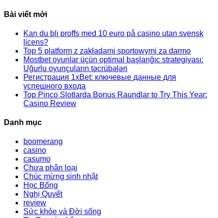
this
website
Bài viết mới
Kan du bli proffs med 10 euro på casino utan svensk
licens?
Top 5 platform z zakładami sportowymi za darmo
Mostbet oyunlar üçün optimal başlanğıc strategiyası:
Uğurlu oyunçuların təcrübələri
Регистрация 1xBet: ключевые данные для
успешного входа
Top Pinco Slotlarda Bonus Raundlar to Try This Year:
Casino Review
Danh mục
boomerang
casino
casumo
Chưa phân loại
Chúc mừng sinh nhật
Học Bổng
Nghị Quyết
review
Sức khỏe và Đời sống