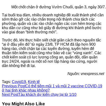
Một chốt chặn ở đường Vườn Chuối, quận 3, ngày 30/7.
Tại buổi toạ đàm, nhiều doanh nghiệp đề xuất thành phố cần
sớm tháo gỡ các rào chắn trong nội thành chia tách các
phường, quận và các rào chắn ngăn các con hẻm trong các
khu dân cư cũng như bỏ giấy đi đường khi thành phố bước
vào giai đoạn “bình thường mới”.
Trước đó, khi thực hiện siết chặt giãn cách theo nguyên tắc
“ai ở đâu yên đó” từ ngày 23/8, TP HCM đã lập hơn 900
hàng rào, chốt chặn tại các tuyến đường, tuyến hẻm để
thuận tiện kiểm soát cũng như bảo vệ các “vùng xanh”. Các
chốt kiểm soát có lực lượng công an, quân đội, dân quân
trực 24/24, ngoài ra một số nơi lập hàng rào cứng, người
dân không thể đi lại.
Nguồn: vnexpress.net
Tags:
Covid19
,
Kinh tế
Read
Previous Post
Có thể tiêm mũi 1 và mũi 2 vaccine COVID-19
ở hai tỉnh khác nhau không?
more
Next Post
Tàu khách dự kiến chạy lại từ 1/10
articles
You Might Also Like