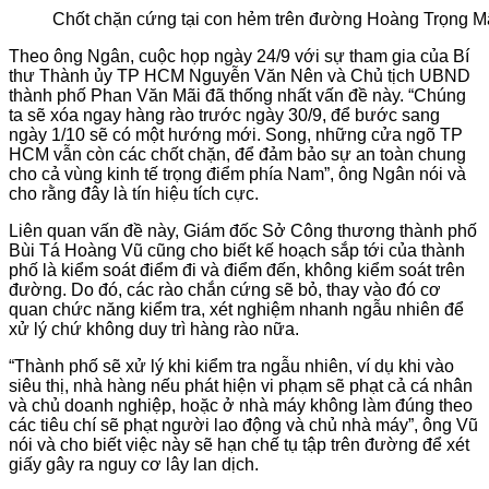
Chốt chặn cứng tại con hẻm trên đường Hoàng Trọng Mậ
Theo ông Ngân, cuộc họp ngày 24/9 với sự tham gia của Bí
thư Thành ủy TP HCM Nguyễn Văn Nên và Chủ tịch UBND
thành phố Phan Văn Mãi đã thống nhất vấn đề này. “Chúng
ta sẽ xóa ngay hàng rào trước ngày 30/9, để bước sang
ngày 1/10 sẽ có một hướng mới. Song, những cửa ngõ TP
HCM vẫn còn các chốt chặn, để đảm bảo sự an toàn chung
cho cả vùng kinh tế trọng điểm phía Nam”, ông Ngân nói và
cho rằng đây là tín hiệu tích cực.
Liên quan vấn đề này, Giám đốc Sở Công thương thành phố
Bùi Tá Hoàng Vũ cũng cho biết kế hoạch sắp tới của thành
phố là kiểm soát điểm đi và điểm đến, không kiểm soát trên
đường. Do đó, các rào chắn cứng sẽ bỏ, thay vào đó cơ
quan chức năng kiểm tra, xét nghiệm nhanh ngẫu nhiên để
xử lý chứ không duy trì hàng rào nữa.
“Thành phố sẽ xử lý khi kiểm tra ngẫu nhiên, ví dụ khi vào
siêu thị, nhà hàng nếu phát hiện vi phạm sẽ phạt cả cá nhân
và chủ doanh nghiệp, hoặc ở nhà máy không làm đúng theo
các tiêu chí sẽ phạt người lao động và chủ nhà máy”, ông Vũ
nói và cho biết việc này sẽ hạn chế tụ tập trên đường để xét
giấy gây ra nguy cơ lây lan dịch.