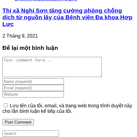
Thị xã Nghi Sơn tăng cường phòng chống
dịch từ nguồn lây của Bệnh viện Đa khoa Hợp
Lực
2 Tháng 9, 2021
Để lại một bình luận
Comment
Enter
your
Enter
name
your
Enter
or
email
your
username
address
website
Lưu tên của tôi, email, và trang web trong trình duyệt này
to
to
URL
cho lần bình luận kế tiếp của tôi.
comment
comment
(optional)
Search