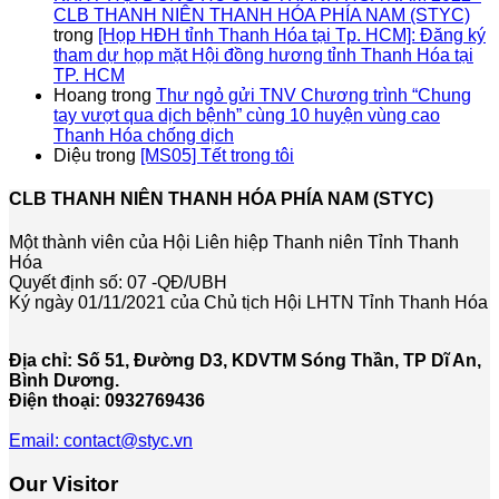
CLB THANH NIÊN THANH HÓA PHÍA NAM (STYC)
trong
[Họp HĐH tỉnh Thanh Hóa tại Tp. HCM]: Đăng ký
tham dự họp mặt Hội đồng hương tỉnh Thanh Hóa tại
TP. HCM
Hoang
trong
Thư ngỏ gửi TNV Chương trình “Chung
tay vượt qua dịch bệnh” cùng 10 huyện vùng cao
Thanh Hóa chống dịch
Diệu
trong
[MS05] Tết trong tôi
CLB THANH NIÊN THANH HÓA PHÍA NAM (STYC)
Một thành viên của Hội Liên hiệp Thanh niên Tỉnh Thanh
Hóa
Quyết định số: 07 -QĐ/UBH
Ký ngày 01/11/2021 của Chủ tịch Hội LHTN Tỉnh Thanh Hóa
Địa chỉ: Số 51, Đường D3, KDVTM Sóng Thần, TP Dĩ An,
Bình Dương.
Điện thoại: 0932769436
Email: contact@styc.vn
Our Visitor