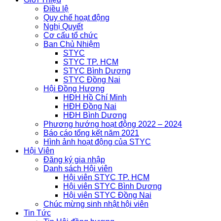
Điều lệ
Quy chế hoạt động
Nghị Quyết
Cơ cấu tổ chức
Ban Chủ Nhiệm
STYC
STYC TP. HCM
STYC Bình Dương
STYC Đồng Nai
Hội Đồng Hương
HĐH Hồ Chí Minh
HĐH Đồng Nai
HĐH Bình Dương
Phương hướng hoạt động 2022 – 2024
Báo cáo tổng kết năm 2021
Hình ảnh hoạt động của STYC
Hội Viên
Đăng ký gia nhập
Danh sách Hội viên
Hội viên STYC TP. HCM
Hội viên STYC Bình Dương
Hội viên STYC Đồng Nai
Chúc mừng sinh nhật hội viên
Tin Tức