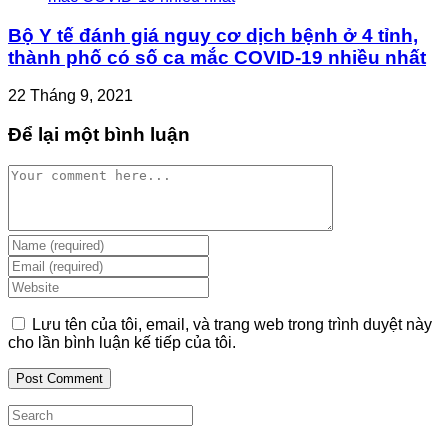
Bộ Y tế đánh giá nguy cơ dịch bệnh ở 4 tỉnh,
thành phố có số ca mắc COVID-19 nhiều nhất
22 Tháng 9, 2021
Để lại một bình luận
Comment
Enter
your
Enter
name
your
Enter
or
email
your
username
address
website
Lưu tên của tôi, email, và trang web trong trình duyệt này
to
to
URL
cho lần bình luận kế tiếp của tôi.
comment
comment
(optional)
Search
this