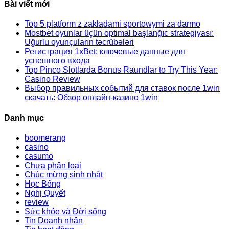
website
Bài viết mới
Top 5 platform z zakładami sportowymi za darmo
Mostbet oyunlar üçün optimal başlanğıc strategiyası:
Uğurlu oyunçuların təcrübələri
Регистрация 1xBet: ключевые данные для
успешного входа
Top Pinco Slotlarda Bonus Raundlar to Try This Year:
Casino Review
Выбор правильных событий для ставок после 1win
скачать: Обзор онлайн-казино 1win
Danh mục
boomerang
casino
casumo
Chưa phân loại
Chúc mừng sinh nhật
Học Bổng
Nghị Quyết
review
Sức khỏe và Đời sống
Tin Doanh nhân