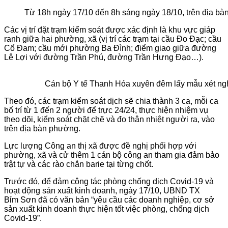
Từ 18h ngày 17/10 đến 8h sáng ngày 18/10, trên địa b
Các vị trí đặt trạm kiểm soát được xác định là khu vực giáp
ranh giữa hai phường, xã (vị trí các trạm tại cầu Đo Đạc; cầu
Cổ Đam; cầu mới phường Ba Đình; điểm giao giữa đường
Lê Lợi với đường Trần Phú, đường Trần Hưng Đạo…).
Cán bộ Y tế Thanh Hóa xuyên đêm lấy mẫu xét ngh
Theo đó, các trạm kiểm soát dịch sẽ chia thành 3 ca, mỗi ca
bố trí từ 1 đến 2 người để trực 24/24, thực hiện nhiệm vụ
theo dõi, kiểm soát chặt chẽ và đo thân nhiệt người ra, vào
trên địa bàn phường.
Lực lượng Công an thị xã được đề nghị phối hợp với
phường, xã và cử thêm 1 cán bộ công an tham gia đảm bảo
trật tự và các rào chắn barie tại từng chốt.
Trước đó, để đảm công tác phòng chống dịch Covid-19 và
hoạt động sản xuất kinh doanh, ngày 17/10, UBND TX
Bỉm Sơn đã có văn bản “yêu cầu các doanh nghiệp, cơ sở
sản xuất kinh doanh thực hiện tốt việc phòng, chống dịch
Covid-19”.