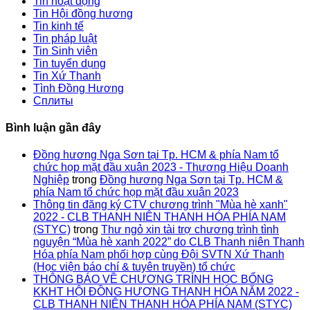
Tin hoạt động
Tin Hội đồng hương
Tin kinh tế
Tin pháp luật
Tin Sinh viên
Tin tuyển dụng
Tin Xứ Thanh
Tình Đồng Hương
Сплиты
Bình luận gần đây
Đồng hương Nga Sơn tại Tp. HCM & phía Nam tổ
chức họp mặt đầu xuân 2023 - Thương Hiệu Doanh
Nghiệp
trong
Đồng hương Nga Sơn tại Tp. HCM &
phía Nam tổ chức họp mặt đầu xuân 2023
Thông tin đăng ký CTV chương trình "Mùa hè xanh"
2022 - CLB THANH NIÊN THANH HÓA PHÍA NAM
(STYC)
trong
Thư ngỏ xin tài trợ chương trình tình
nguyện “Mùa hè xanh 2022” do CLB Thanh niên Thanh
Hóa phía Nam phối hợp cùng Đội SVTN Xứ Thanh
(Học viện báo chí & tuyên truyền) tổ chức
THÔNG BÁO VỀ CHƯƠNG TRÌNH HỌC BỔNG
KKHT HỘI ĐỒNG HƯƠNG THANH HÓA NĂM 2022 -
CLB THANH NIÊN THANH HÓA PHÍA NAM (STYC)