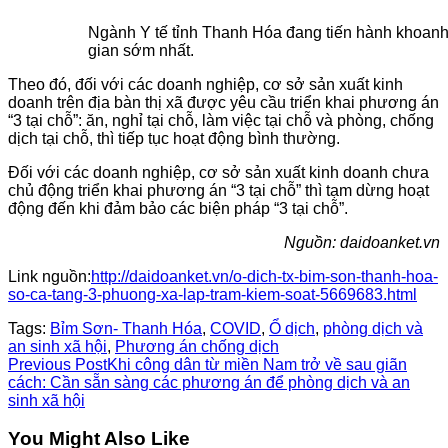
Ngành Y tế tỉnh Thanh Hóa đang tiến hành khoanh v
gian sớm nhất.
Theo đó, đối với các doanh nghiệp, cơ sở sản xuất kinh
doanh trên địa bàn thị xã được yêu cầu triển khai phương án
“3 tại chỗ”: ăn, nghỉ tại chỗ, làm việc tại chỗ và phòng, chống
dịch tại chỗ, thì tiếp tục hoạt động bình thường.
Đối với các doanh nghiệp, cơ sở sản xuất kinh doanh chưa
chủ động triển khai phương án “3 tại chỗ” thì tạm dừng hoạt
động đến khi đảm bảo các biện pháp “3 tại chỗ”.
Nguồn: daidoanket.vn
Link nguồn:
http://daidoanket.vn/o-dich-tx-bim-son-thanh-hoa-
so-ca-tang-3-phuong-xa-lap-tram-kiem-soat-5669683.html
Tags:
Bỉm Sơn- Thanh Hóa
,
COVID
,
Ổ dịch
,
phòng dịch và
an sinh xã hội
,
Phương án chống dịch
Read
Previous Post
Khi công dân từ miền Nam trở về sau giãn
cách: Cần sẵn sàng các phương án để phòng dịch và an
more
sinh xã hội
articles
You Might Also Like