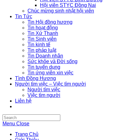
Hội viên STYC Đồng Nai
Chúc mừng sinh nhật hội viên
Tin Tức
Tin Hội đồng hương
Tin hoạt động
Tin Xứ Thanh
Tin Sinh viên
Tin kinh tế
Tin pháp luật
Tin Doanh nhân
Sức khỏe và Đời sống
Tin tuyển dụng
Tin ứng viên xin việc
Tình Đồng Hương
Người tìm việc – Việc tìm người
Người tìm việc
Việc tìm người
Liên hệ
Search
this
Menu
Close
website
Trang Chủ
Giới Thiệu