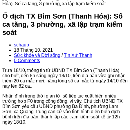
Ổ dịch TX Bỉm Sơn (Thanh Hóa): Số
ca tăng, 3 phường, xã lập trạm kiểm
soát
Post
schaup
author:
Post
18 Tháng 10, 2021
published:
Post
Sức khỏe và Đời sống
/
Tin Xứ Thanh
category:
Post
0 Comments
comments:
Trưa 18/10, thông tin từ UBND TX Bỉm Sơn (Thanh Hóa)
cho biết, đến 8h sáng ngày 18/10, trên địa bàn vừa ghi nhận
thêm 20 ca mắc mới, nâng tổng số ca mắc từ ngày 14/10 đến
nay lên 82 ca..
Nhận định trong thời gian tới sẽ tiếp tục xuất hiện nhiều
trường hợp F0 trong cộng đồng, vì vậy, Chủ tịch UBND TX
Bỉm Sơn yêu cầu UBND phường Ba Đình, phường Lam
Sơn, xã Quang Trung căn cứ vào tình hình diễn biến dịch
bệnh trên địa bàn, thành lập các trạm kiểm soát kể từ 12h
ngày 18/10.