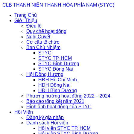
Skip
CLB THANH NIÊN THANH HÓA PHÍA NAM (STYC)
to
Trang Chủ
content
Giới Thiệu
Điều lệ
Quy chế hoạt động
Nghị Quyết
Cơ cấu tổ chức
Ban Chủ Nhiệm
STYC
STYC TP. HCM
STYC Bình Dương
STYC Đồng Nai
Hội Đồng Hương
HĐH Hồ Chí Minh
HĐH Đồng Nai
HĐH Bình Dương
Phương hướng hoạt động 2022 – 2024
Báo cáo tổng kết năm 2021
Hình ảnh hoạt động của STYC
Hội Viên
Đăng ký gia nhập
Danh sách Hội viên
Hội viên STYC TP. HCM
Hội viên STYC Bình Dương