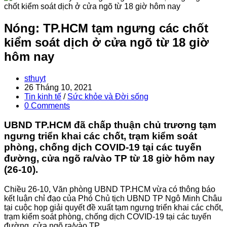
Nóng: TP.HCM tạm ngưng các chốt
kiểm soát dịch ở cửa ngõ từ 18 giờ
hôm nay
Post
sthuyt
author:
Post
26 Tháng 10, 2021
published:
Post
Tin kinh tế
/
Sức khỏe và Đời sống
category:
Post
0 Comments
comments:
UBND TP.HCM đã chấp thuận chủ trương tạm
ngưng triển khai các chốt, trạm kiểm soát
phòng, chống dịch COVID-19 tại các tuyến
đường, cửa ngõ ra/vào TP từ 18 giờ hôm nay
(26-10).
Chiều 26-10, Văn phòng UBND TP.HCM vừa có thông báo
kết luận chỉ đạo của Phó Chủ tịch UBND TP Ngô Minh Châu
tại cuộc họp giải quyết đề xuất tạm ngưng triển khai các chốt,
trạm kiểm soát phòng, chống dịch COVID-19 tại các tuyến
đường, cửa ngõ ra/vào TP.