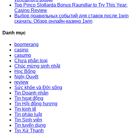
Top Pinco Slotlarda Bonus Raundlar to Try This Year:
Casino Review
Выбор правильных событий для ставок после 1win
скачать: Обзор онлайн-казино 1win
Danh mục
boomerang
casino
casumo
Chưa phân loại
Chúc mừng sinh nhật
Học Bổng
Nghị Quyết
review
Sức khỏe và Đời sống
Tin Doanh nhân
Tin hoạt động
Tin Hội đồng hương
Tin kinh tế
Tin pháp luật
Tin Sinh viên
Tin tuyển dụng
Tin Xứ Thanh