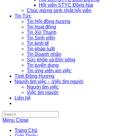
Hội viên STYC Đồng Nai
Chúc mừng sinh nhật hội viên
Tin Tức
Tin Hội đồng hương
Tin hoạt động
Tin Xứ Thanh
Tin Sinh viên
Tin kinh tế
Tin pháp luật
Tin Doanh nhân
Sức khỏe và Đời sống
Tin tuyển dụng
Tin ứng viên xin việc
Tình Đồng Hương
Người tìm việc – Việc tìm người
Người tìm việc
Việc tìm người
Liên hệ
Search
this
Menu
Close
website
Trang Chủ
Giới Thiệu