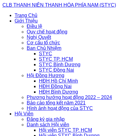
Skip
CLB THANH NIÊN THANH HÓA PHÍA NAM (STYC)
to
Trang Chủ
content
Giới Thiệu
Điều lệ
Quy chế hoạt động
Nghị Quyết
Cơ cấu tổ chức
Ban Chủ Nhiệm
STYC
STYC TP. HCM
STYC Bình Dương
STYC Đồng Nai
Hội Đồng Hương
HĐH Hồ Chí Minh
HĐH Đồng Nai
HĐH Bình Dương
Phương hướng hoạt động 2022 – 2024
Báo cáo tổng kết năm 2021
Hình ảnh hoạt động của STYC
Hội Viên
Đăng ký gia nhập
Danh sách Hội viên
Hội viên STYC TP. HCM
Hội viên STYC Bình Dương