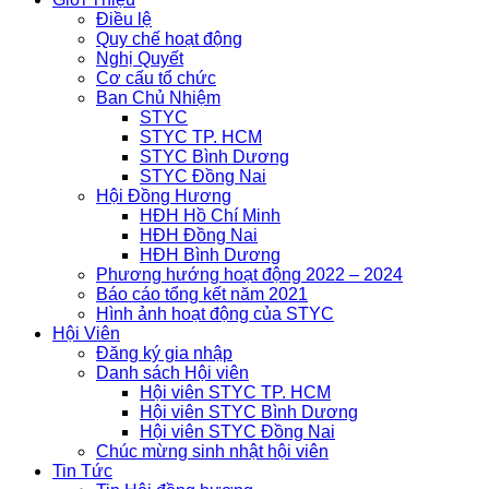
Điều lệ
Quy chế hoạt động
Nghị Quyết
Cơ cấu tổ chức
Ban Chủ Nhiệm
STYC
STYC TP. HCM
STYC Bình Dương
STYC Đồng Nai
Hội Đồng Hương
HĐH Hồ Chí Minh
HĐH Đồng Nai
HĐH Bình Dương
Phương hướng hoạt động 2022 – 2024
Báo cáo tổng kết năm 2021
Hình ảnh hoạt động của STYC
Hội Viên
Đăng ký gia nhập
Danh sách Hội viên
Hội viên STYC TP. HCM
Hội viên STYC Bình Dương
Hội viên STYC Đồng Nai
Chúc mừng sinh nhật hội viên
Tin Tức