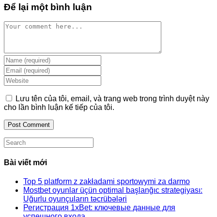
Để lại một bình luận
Comment
Enter
your
Enter
name
your
Enter
or
email
your
username
address
website
Lưu tên của tôi, email, và trang web trong trình duyệt này
to
to
URL
cho lần bình luận kế tiếp của tôi.
comment
comment
(optional)
Search
this
website
Bài viết mới
Top 5 platform z zakładami sportowymi za darmo
Mostbet oyunlar üçün optimal başlanğıc strategiyası:
Uğurlu oyunçuların təcrübələri
Регистрация 1xBet: ключевые данные для
успешного входа