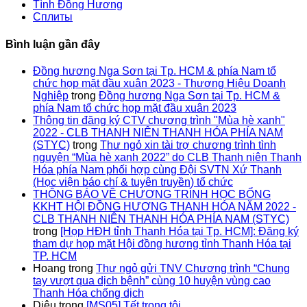
Tình Đồng Hương
Сплиты
Bình luận gần đây
Đồng hương Nga Sơn tại Tp. HCM & phía Nam tổ
chức họp mặt đầu xuân 2023 - Thương Hiệu Doanh
Nghiệp
trong
Đồng hương Nga Sơn tại Tp. HCM &
phía Nam tổ chức họp mặt đầu xuân 2023
Thông tin đăng ký CTV chương trình "Mùa hè xanh"
2022 - CLB THANH NIÊN THANH HÓA PHÍA NAM
(STYC)
trong
Thư ngỏ xin tài trợ chương trình tình
nguyện “Mùa hè xanh 2022” do CLB Thanh niên Thanh
Hóa phía Nam phối hợp cùng Đội SVTN Xứ Thanh
(Học viện báo chí & tuyên truyền) tổ chức
THÔNG BÁO VỀ CHƯƠNG TRÌNH HỌC BỔNG
KKHT HỘI ĐỒNG HƯƠNG THANH HÓA NĂM 2022 -
CLB THANH NIÊN THANH HÓA PHÍA NAM (STYC)
trong
[Họp HĐH tỉnh Thanh Hóa tại Tp. HCM]: Đăng ký
tham dự họp mặt Hội đồng hương tỉnh Thanh Hóa tại
TP. HCM
Hoang
trong
Thư ngỏ gửi TNV Chương trình “Chung
tay vượt qua dịch bệnh” cùng 10 huyện vùng cao
Thanh Hóa chống dịch
Diệu
trong
[MS05] Tết trong tôi