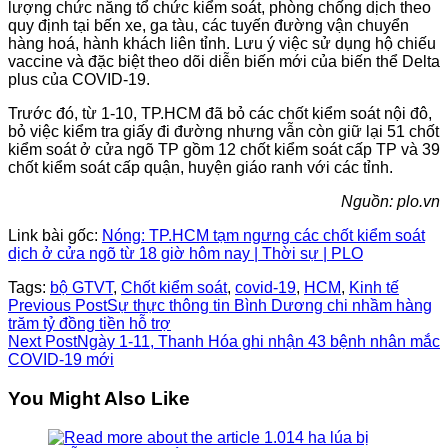
lượng chức năng tổ chức kiểm soát, phòng chống dịch theo
quy định tại bến xe, ga tàu, các tuyến đường vận chuyển
hàng hoá, hành khách liên tỉnh. Lưu ý việc sử dụng hộ chiếu
vaccine và đặc biệt theo dõi diễn biến mới của biến thể Delta
plus của COVID-19.
Trước đó, từ 1-10, TP.HCM đã bỏ các chốt kiểm soát nội đô,
bỏ việc kiểm tra giấy đi đường nhưng vẫn còn giữ lại 51 chốt
kiểm soát ở cửa ngõ TP gồm 12 chốt kiểm soát cấp TP và 39
chốt kiểm soát cấp quận, huyện giáo ranh với các tỉnh.
Nguồn: plo.vn
Link bài gốc:
Nóng: TP.HCM tạm ngưng các chốt kiểm soát
dịch ở cửa ngõ từ 18 giờ hôm nay | Thời sự | PLO
Tags:
bộ GTVT
,
Chốt kiểm soát
,
covid-19
,
HCM
,
Kinh tế
Read
Previous Post
Sự thực thông tin Bình Dương chi nhầm hàng
trăm tỷ đồng tiền hỗ trợ
more
Next Post
Ngày 1-11, Thanh Hóa ghi nhận 43 bệnh nhân mắc
COVID-19 mới
articles
You Might Also Like