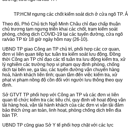
TP.HCM ngưng các chốt kiểm soát dịch ở cửa ngõ TP
Theo đó, Phó Chủ tịch Ngô Minh Châu chỉ đạo chấp thuận
chủ trương tạm ngưng triển khai các chốt, trạm kiểm soát
phòng, chống dịch COVID-19 tại các tuyến đường, cửa ngõ
ra/vào TP từ 18 giờ ngày hôm nay (26-10).
UBND TP giao Công an TP chủ trì, phối hợp các cơ quan,
đơn vị liên quan tiếp tục tuần tra kiểm soát lưu động. Đồng
thời Công an TP chỉ đạo các tổ tuần tra lưu động kiểm tra, xử
lý nghiêm các trường hợp vi phạm quy định phòng, chống
dịch tại bến xe, ga tàu, các tuyến đường vận chuyển hàng
hoá, hành khách liên tỉnh; quan tâm đến việc kiểm tra, xử
phạt vi phạm nồng độ cồn đối với người lưu thông theo quy
định.
Sở GTVT TP phối hợp với Công an TP và các đơn vị liên
quan tổ chức kiểm tra các tiêu chí, quy định về hoạt động vận
tải hàng hoá, vận tải hành khách của các đơn vị vận tải đảm
bảo thích ứng an toàn, linh hoạt, phòng chống dịch trên địa
bàn TP.
UBND TP cũng giao Sở Y tế phối hợp chặt với các lực