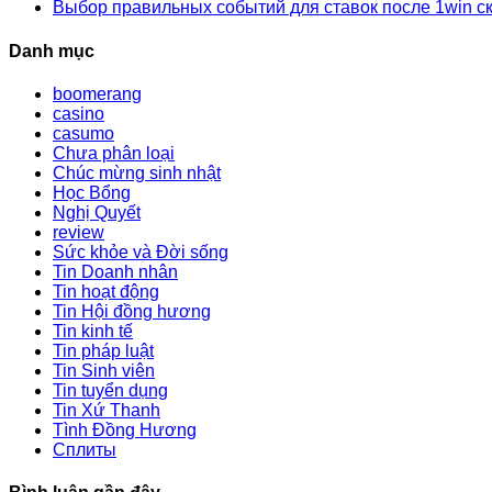
Выбор правильных событий для ставок после 1win ск
Danh mục
boomerang
casino
casumo
Chưa phân loại
Chúc mừng sinh nhật
Học Bổng
Nghị Quyết
review
Sức khỏe và Đời sống
Tin Doanh nhân
Tin hoạt động
Tin Hội đồng hương
Tin kinh tế
Tin pháp luật
Tin Sinh viên
Tin tuyển dụng
Tin Xứ Thanh
Tình Đồng Hương
Сплиты