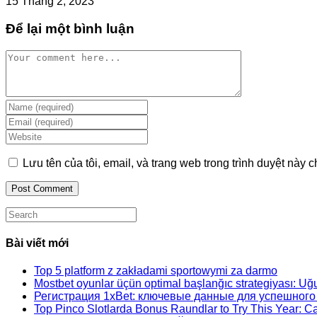
15 Tháng 2, 2023
Để lại một bình luận
Comment
Enter
your
Enter
name
your
Enter
or
email
your
username
address
website
Lưu tên của tôi, email, và trang web trong trình duyệt này ch
to
to
URL
comment
comment
(optional)
Search
this
website
Bài viết mới
Top 5 platform z zakładami sportowymi za darmo
Mostbet oyunlar üçün optimal başlanğıc strategiyası: Uğu
Регистрация 1xBet: ключевые данные для успешного
Top Pinco Slotlarda Bonus Raundlar to Try This Year: 