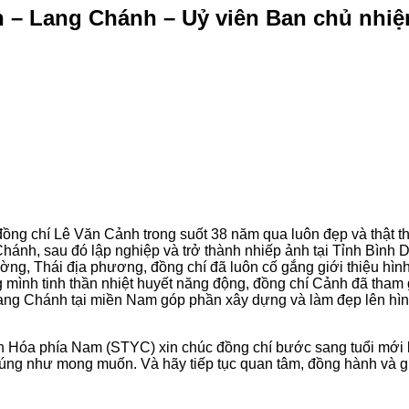
 – Lang Chánh – Uỷ viên Ban chủ nhi
ng chí Lê Văn Cảnh trong suốt 38 năm qua luôn đẹp và thật t
hánh, sau đó lập nghiệp và trở thành nhiếp ảnh tại Tỉnh Bìn
g, Thái địa phương, đồng chí đã luôn cố gắng giới thiệu hình
ình tinh thần nhiệt huyết năng động, đồng chí Cảnh đã tham g
ng Chánh tại miền Nam góp phần xây dựng và làm đẹp lên hì
h Hóa phía Nam (STYC) xin chúc đồng chí bước sang tuổi mới 
úng như mong muốn. Và hãy tiếp tục quan tâm, đồng hành và gi