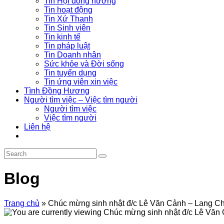
Tin Hội đồng hương
Tin hoạt động
Tin Xứ Thanh
Tin Sinh viên
Tin kinh tế
Tin pháp luật
Tin Doanh nhân
Sức khỏe và Đời sống
Tin tuyển dụng
Tin ứng viên xin việc
Tình Đồng Hương
Người tìm việc – Việc tìm người
Người tìm việc
Việc tìm người
Liên hệ
Blog
Trang chủ
»
Chúc mừng sinh nhật đ/c Lê Văn Cảnh – Lang C