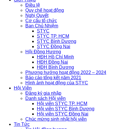
Điều lệ
Quy chế hoạt động
Nghị Quyết
Cơ cấu tổ chức
Ban Chủ Nhiệm
STYC
STYC TP. HCM
STYC Bình Dương
STYC Đồng Nai
Hội Đồng Hương
HĐH Hồ Chí Minh
HĐH Đồng Nai
HĐH Bình Dương
Phương hướng hoạt động 2022 – 2024
Báo cáo tổng kết năm 2021
Hình ảnh hoạt động của STYC
Hội Viên
Đăng ký gia nhập
Danh sách Hội viên
Hội viên STYC TP. HCM
Hội viên STYC Bình Dương
Hội viên STYC Đồng Nai
Chúc mừng sinh nhật hội viên
Tin Tức