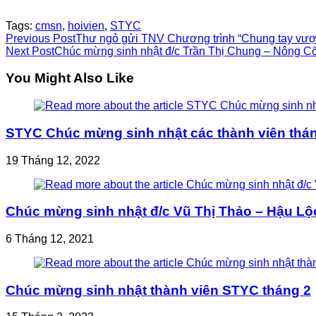
Tags:
cmsn
,
hoivien
,
STYC
Read
Previous Post
Thư ngỏ gửi TNV Chương trình “Chung tay vượ
Next Post
Chúc mừng sinh nhật đ/c Trần Thị Chung – Nông C
more
You Might Also Like
articles
STYC Chúc mừng sinh nhật các thành viên thá
19 Tháng 12, 2022
Chúc mừng sinh nhật đ/c Vũ Thị Thảo – Hậu Lộ
6 Tháng 12, 2021
Chúc mừng sinh nhật thành viên STYC tháng 2