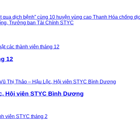
t qua dịch bệnh” cùng 10 huyện vùng cao Thanh Hóa chống dị
ống, Trưởng ban Tài Chính STYC
ng 12
c, Hội viên STYC Bình Dương