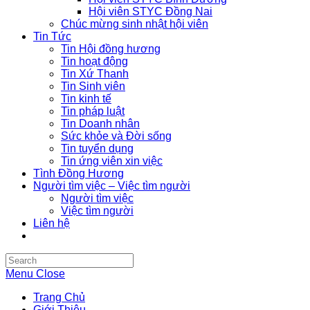
Hội viên STYC Đồng Nai
Chúc mừng sinh nhật hội viên
Tin Tức
Tin Hội đồng hương
Tin hoạt động
Tin Xứ Thanh
Tin Sinh viên
Tin kinh tế
Tin pháp luật
Tin Doanh nhân
Sức khỏe và Đời sống
Tin tuyển dụng
Tin ứng viên xin việc
Tình Đồng Hương
Người tìm việc – Việc tìm người
Người tìm việc
Việc tìm người
Liên hệ
Search
this
Menu
Close
website
Trang Chủ
Giới Thiệu