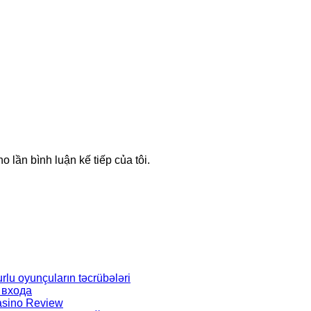
o lần bình luận kế tiếp của tôi.
rlu oyunçuların təcrübələri
 входа
Casino Review