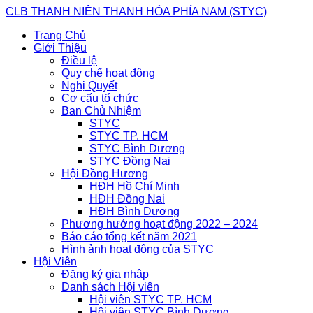
Skip
CLB THANH NIÊN THANH HÓA PHÍA NAM (STYC)
to
Trang Chủ
content
Giới Thiệu
Điều lệ
Quy chế hoạt động
Nghị Quyết
Cơ cấu tổ chức
Ban Chủ Nhiệm
STYC
STYC TP. HCM
STYC Bình Dương
STYC Đồng Nai
Hội Đồng Hương
HĐH Hồ Chí Minh
HĐH Đồng Nai
HĐH Bình Dương
Phương hướng hoạt động 2022 – 2024
Báo cáo tổng kết năm 2021
Hình ảnh hoạt động của STYC
Hội Viên
Đăng ký gia nhập
Danh sách Hội viên
Hội viên STYC TP. HCM
Hội viên STYC Bình Dương