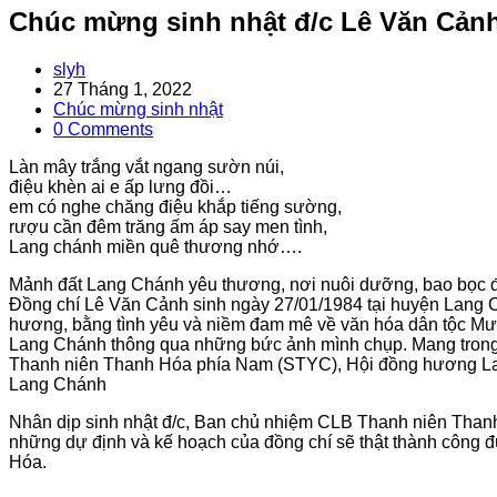
Chúc mừng sinh nhật đ/c Lê Văn Cảnh
Post
slyh
author:
Post
27 Tháng 1, 2022
published:
Post
Chúc mừng sinh nhật
category:
Post
0 Comments
comments:
Làn mây trắng vắt ngang sườn núi,
điệu khèn ai e ấp lưng đồi…
em có nghe chăng điệu khắp tiếng sường,
rượu cần đêm trăng ấm áp say men tình,
Lang chánh miền quê thương nhớ….
Mảnh đất Lang Chánh yêu thương, nơi nuôi dưỡng, bao bọc đồ
Đồng chí Lê Văn Cảnh sinh ngày 27/01/1984 tại huyện Lang C
hương, bằng tình yêu và niềm đam mê về văn hóa dân tộc Mườn
Lang Chánh thông qua những bức ảnh mình chụp. Mang trong m
Thanh niên Thanh Hóa phía Nam (STYC), Hội đồng hương La
Lang Chánh
Nhân dịp sinh nhật đ/c, Ban chủ nhiệm CLB Thanh niên Than
những dự định và kế hoạch của đồng chí sẽ thật thành công đ
Hóa.