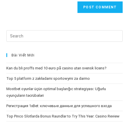
Search
this
website
Bài Viết Mới
Kan du bli proffs med 10 euro på casino utan svensk licens?
Top 5 platform z zakładami sportowymi za darmo
Mostbet oyunlar üçün optimal başlanğıc strategiyası: Uğurlu
oyunçuların təcrübələri
Регистрация 1xBet: ключевые данные для успешного входа
Top Pinco Slotlarda Bonus Raundlar to Try This Year: Casino Review