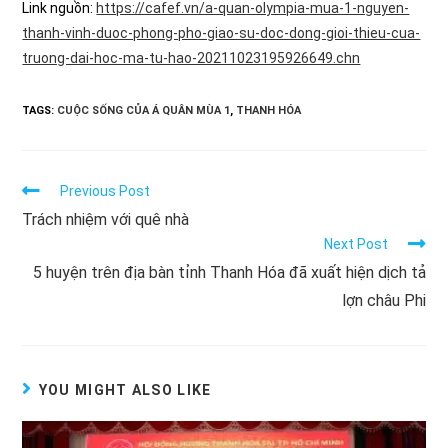
Link nguồn:
https://cafef.vn/a-quan-olympia-mua-1-nguyen-
thanh-vinh-duoc-phong-pho-giao-su-doc-dong-gioi-thieu-cua-
truong-dai-hoc-ma-tu-hao-20211023195926649.chn
TAGS:
CUỘC SỐNG CỦA Á QUÂN MÙA 1
,
THANH HÓA
Read
Previous Post
more
Trách nhiệm với quê nhà
articles
Next Post
5 huyện trên địa bàn tỉnh Thanh Hóa đã xuất hiện dịch tả
lợn châu Phi
YOU MIGHT ALSO LIKE