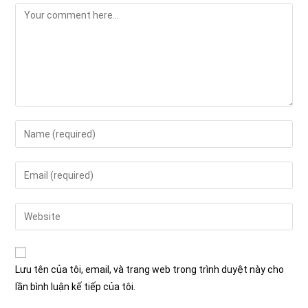
Comment
Enter
your
name
Enter
or
your
username
email
Enter
to
address
your
comment
to
website
comment
URL
Lưu tên của tôi, email, và trang web trong trình duyệt này cho
(optional)
lần bình luận kế tiếp của tôi.