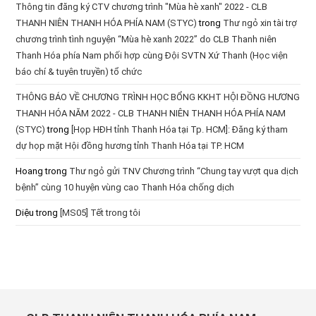
Thông tin đăng ký CTV chương trình "Mùa hè xanh" 2022 - CLB
THANH NIÊN THANH HÓA PHÍA NAM (STYC)
trong
Thư ngỏ xin tài trợ
chương trình tình nguyện “Mùa hè xanh 2022” do CLB Thanh niên
Thanh Hóa phía Nam phối hợp cùng Đội SVTN Xứ Thanh (Học viện
báo chí & tuyên truyền) tổ chức
THÔNG BÁO VỀ CHƯƠNG TRÌNH HỌC BỔNG KKHT HỘI ĐỒNG HƯƠNG
THANH HÓA NĂM 2022 - CLB THANH NIÊN THANH HÓA PHÍA NAM
(STYC)
trong
[Họp HĐH tỉnh Thanh Hóa tại Tp. HCM]: Đăng ký tham
dự họp mặt Hội đồng hương tỉnh Thanh Hóa tại TP. HCM
Hoang
trong
Thư ngỏ gửi TNV Chương trình “Chung tay vượt qua dịch
bệnh” cùng 10 huyện vùng cao Thanh Hóa chống dịch
Diệu
trong
[MS05] Tết trong tôi