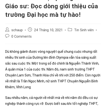
Giáo sư: Đọc dòng giới thiệu của
trường Đại học mà tự hào!
Post
Post
Post
schaup
24 Tháng 10, 2021
Tin Sinh viên
author:
published:
category:
Post
0 Comments
comments:
Dù không giành được vòng nguyệt quế chung cuộc nhưng rất
nhiều thí sinh của Đường lên đỉnh Olympia vẫn tỏa sáng xuất
sắc sau cuộc thi. Một trong số đó chính là Nguyễn Thành Vinh,
Á quân mùa 1 của cuộc thi. Năm đó, nam sinh trường THPT
Chuyên Lam Sơn, Thanh Hóa chỉ về nhì với 250 điểm. Còn người
về nhất là Trần Ngọc Minh, nữ sinh THPT Chuyên Nguyễn Bỉnh
Khiêm, Vĩnh Long.
Sau nhiều năm, cả người về nhất mà về nhì năm đó đều có sự
nghiệp thành công rực rỡ. Được biết sau khi tốt nghiệp THPT,