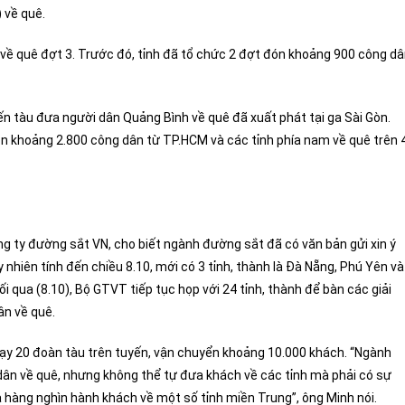
 về quê.
về quê đợt 3. Trước đó, tỉnh đã tổ chức 2 đợt đón khoảng 900 công d
ến tàu đưa người dân Quảng Bình về quê đã xuất phát tại ga Sài Gòn.
ón khoảng 2.800 công dân từ TP.HCM và các tỉnh phía nam về quê trên 
ng ty đường sắt VN, cho biết ngành đường sắt đã có văn bản gửi xin ý
 nhiên tính đến chiều 8.10, mới có 3 tỉnh, thành là Đà Nẵng, Phú Yên và
ối qua (8.10), Bộ GTVT tiếp tục họp với 24 tỉnh, thành để bàn các giải
ân về quê.
ạy 20 đoàn tàu trên tuyến, vận chuyển khoảng 10.000 khách. “Ngành
n về quê, nhưng không thể tự đưa khách về các tỉnh mà phải có sự
hàng nghìn hành khách về một số tỉnh miền Trung”, ông Minh nói.