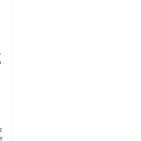
y
u
2
áy