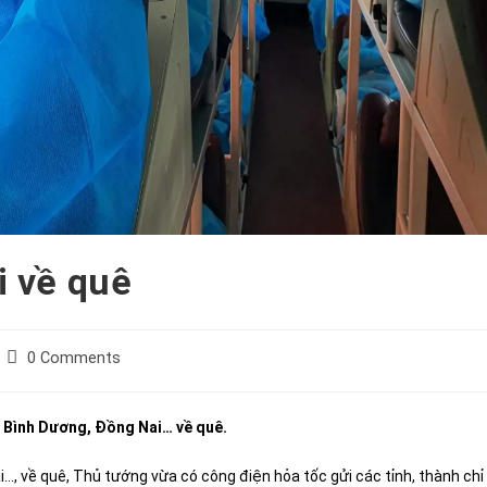
i về quê
Post
0 Comments
comments:
, Bình Dương, Đồng Nai… về quê.
…, về quê, Thủ tướng vừa có công điện hỏa tốc gửi các tỉnh, thành chỉ