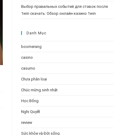
Выбор правильных событий для ставок после
1win скачать: Обзор онлайн-казино 1win
Danh Mục
boomerang
casino
casumo
Chưa phân loại
Chúc mừng sinh nhật
Học Bổng
Nghị Quyết
review
Sức khỏe và Đời sống