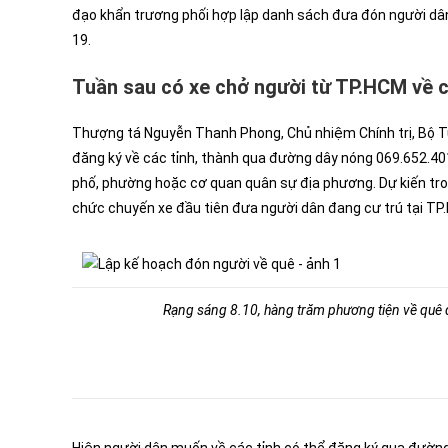
đạo khẩn trương phối hợp lập danh sách đưa đón người dân
19.
Tuần sau có xe chở người từ TP.HCM về c
Thượng tá Nguyễn Thanh Phong, Chủ nhiệm Chính trị, Bộ Tư
đăng ký về các tỉnh, thành qua đường dây nóng 069.652.40
phố, phường hoặc cơ quan quân sự địa phương. Dự kiến tro
chức chuyến xe đầu tiên đưa người dân đang cư trú tại TP
Rạng sáng 8.10, hàng trăm phương tiện về qu
Hiện người dân muốn về các tỉnh có thể đăng ký qua đườn