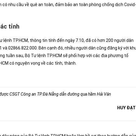
 có nhu cầu về quê an toàn, đảm bảo an toàn phòng chống dịch Covid
ác tỉnh
 lệnh TP.HCM, thông tin tính đến ngày 7.10, đã có hơn 200 người dân
1 và 02866.822.000. Bên cạnh đó, nhiều người dân cũng đăng ký với kh
ng tuần sau, Bộ Tư lệnh TP.HCM sẽ phối hợp với các địa phương tổ
.HCM có nguyện vọng về các tỉnh, thành.
ê được CSGT Công an TP.Đà Nẵng dẫn đường qua hầm Hải Vân
HUY ĐẠT
g dây nóng của Bộ Tư lệnh TP.HCM hoặc làm hồ sơ theo hướng dẫn củ