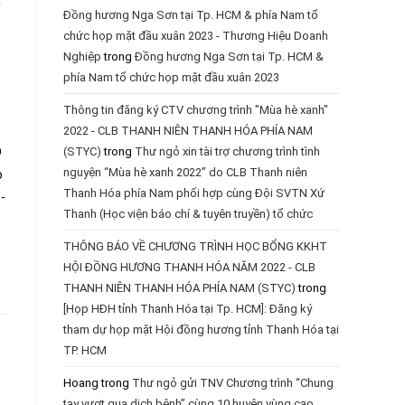
Đồng hương Nga Sơn tại Tp. HCM & phía Nam tổ
chức họp mặt đầu xuân 2023 - Thương Hiệu Doanh
Nghiệp
trong
Đồng hương Nga Sơn tại Tp. HCM &
phía Nam tổ chức họp mặt đầu xuân 2023
Thông tin đăng ký CTV chương trình "Mùa hè xanh"
2022 - CLB THANH NIÊN THANH HÓA PHÍA NAM
D
(STYC)
trong
Thư ngỏ xin tài trợ chương trình tình
nguyện “Mùa hè xanh 2022” do CLB Thanh niên
o
Thanh Hóa phía Nam phối hợp cùng Đội SVTN Xứ
-
Thanh (Học viện báo chí & tuyên truyền) tổ chức
THÔNG BÁO VỀ CHƯƠNG TRÌNH HỌC BỔNG KKHT
HỘI ĐỒNG HƯƠNG THANH HÓA NĂM 2022 - CLB
THANH NIÊN THANH HÓA PHÍA NAM (STYC)
trong
[Họp HĐH tỉnh Thanh Hóa tại Tp. HCM]: Đăng ký
tham dự họp mặt Hội đồng hương tỉnh Thanh Hóa tại
TP. HCM
Hoang
trong
Thư ngỏ gửi TNV Chương trình “Chung
tay vượt qua dịch bệnh” cùng 10 huyện vùng cao