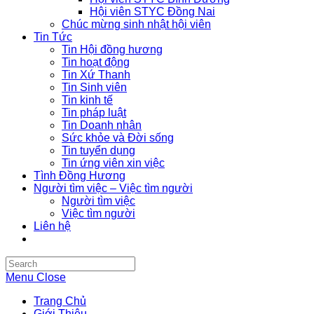
Hội viên STYC Đồng Nai
Chúc mừng sinh nhật hội viên
Tin Tức
Tin Hội đồng hương
Tin hoạt động
Tin Xứ Thanh
Tin Sinh viên
Tin kinh tế
Tin pháp luật
Tin Doanh nhân
Sức khỏe và Đời sống
Tin tuyển dụng
Tin ứng viên xin việc
Tình Đồng Hương
Người tìm việc – Việc tìm người
Người tìm việc
Việc tìm người
Liên hệ
Search
this
Menu
Close
website
Trang Chủ
Giới Thiệu