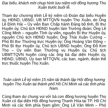
Đại biểu, khách mời chụp hình lưu niệm với đồng hương Thọ
Xuân trước buổi lễ.
Tham dự chương trình Lễ kỷ niệm có Đoàn đại biểu Huyện
ủy, HĐND, UBND, UB MTTQVN huyện Thọ Xuân, do Ông
Lê Đình Hải – Ủy viên Ban Chấp hành Đảng bộ tỉnh, Bí thư
Huyện ủy, Chủ tịch HĐND huyện làm Trưởng đoàn; Ông Lê
Công Minh – nguyên Tỉnh ủy viên, nguyên Bí thư Huyện ủy,
nguyên Chủ tịch HĐND huyện; Ông Thái Xuân Cường –
Phó Bí thư Thường trực Huyện ủy; Ông Hoàng Văn Đồng –
Phó Bí thư Huyện ủy, Chủ tịch UBND huyện; Ông Đỗ Kim
Thọ – Ủy viên Ban Thường vụ Huyện ủy, Chủ tịch
UBMTTQVN huyện cùng các ông bà đại diện Huyện ủy,
HĐND, UBND, Ủy ban MTTQVN, các ban, ngành, đoàn thể
trực thuộc huyện Thọ Xuân.
Toàn cảnh Lễ kỷ niệm 15 năm tái thành lập Hội đồng hương
huyện Thọ Xuân tại thành phố Hồ Chí Minh và các tỉnh phía
Nam.
Cùng tham dự chung vui với bà con đồng hương huyện Thọ
Xuân có đại diện Hội đồng hương Thanh Hóa tại TP. Hồ Chí
Minh và các tỉnh phía Nam gồm: Ông Lê Văn Minh – Phó