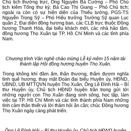
Chủ tịch thường trực, Ông Nguyễn Bá Cường – Phó Chủ
tịch kiêm Tổng thư ký; Bà Cao Thị Giang – Phó Chủ tịch;
ngoài ra còn có sự hiện diện của Thiếu tướng, PGS-TS
Nguyễn Trọng Sỹ – Phó Hiệu trưởng Trường Sỹ quan Lục
quân 2, Đại diện đồng hương bạn, các CLB trực thuộc Đồng
hương Thanh Hóa, đại biểu khách mời, các nhà hảo tâm,
đồng hương Thọ Xuân tại TP. Hồ Chí Minh và các tỉnh phía
Nam.
Chương trình Văn nghệ chào mừng Lễ kỷ niệm 15 năm tái
thành lập Hội đồng hương huyện Thọ Xuân.
Trong không khí đầm ấm, thân thương, thắm đượm nghĩa
tình quê hương, thay mặt Đoàn đại biểu Huyện ủy, HĐND,
UBND, UB MTTQVN huyện Thọ Xuân, Ông Lê Đình Hải – Bí
thư Huyện ủy, Chủ tịch HĐND huyện trân trọng gửi tới
những người con Thọ Xuân đang sinh sống, học tập, làm
việc tại TP. Hồ Chí Minh và các tỉnh thành phía Nam những
tình cảm thân thiết và lời thăm hỏi ân cần; chúc Đồng hương
Thọ Xuân ngày càng phát triển.
Ông Lê Đình Hải – Bí thư Huyện ủy, Chủ tịch HĐND huyện