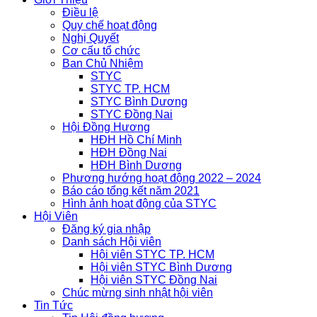
Điều lệ
Quy chế hoạt động
Nghị Quyết
Cơ cấu tổ chức
Ban Chủ Nhiệm
STYC
STYC TP. HCM
STYC Bình Dương
STYC Đồng Nai
Hội Đồng Hương
HĐH Hồ Chí Minh
HĐH Đồng Nai
HĐH Bình Dương
Phương hướng hoạt động 2022 – 2024
Báo cáo tổng kết năm 2021
Hình ảnh hoạt động của STYC
Hội Viên
Đăng ký gia nhập
Danh sách Hội viên
Hội viên STYC TP. HCM
Hội viên STYC Bình Dương
Hội viên STYC Đồng Nai
Chúc mừng sinh nhật hội viên
Tin Tức