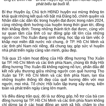
phát biểu tại buổi lễ.
Bí thư Huyện ủy, Chủ tịch HĐND huyện vui mừng thông tin
khái quát những kết quả nổi bật mà Đảng bộ, chính quyền và
Nhân dân các dân tộc trong huyện đạt được trong năm 2024,
cùng những định hướng của huyện trong thời gian tới, đồng
thời khẳng định: Trong những thành tích đạt được, cùng với
sự quan tâm của tỉnh có sự đóng góp rất lớn của những
người con Thọ Xuân đang sinh sống, học tập và làm việc ở
khắp mọi miền đất nước nói chung, ở TP. Hồ Chí Minh và
các tỉnh phí Nam nói riêng, đã chung tay, góp sức vì huyện
nhà phát triển ngày càng văn minh, giàu đẹp.
Trải qua 15 năm hoạt động của Hội đồng hương Thọ Xuân
tại TP. Hồ Chí Minh và các tỉnh phía Nam, chúng tôi thấy Hội
đồng hương Thọ Xuân đã không ngừng nỗ lực, phấn đấu để
kết nối yêu thương giữa những người con quê hương Thọ
Xuân tại TP. Hồ Chí Minh và các tỉnh phía Nam, lan tỏa
những truyền thống tốt đẹp của quê hương đến với mọi
người, mọi nhà. Tổ chức Hội luôn tập trung xây dựng, kiện
toàn và phát triển ngày càng lớn mạnh.
Và điều đáng trân quý, đó là sự đóng góp, hỗ trợ của bà con
đồng hương tại TP. Hồ Chí Minh và các tỉnh phía Nam không
chỉ dừng lại ở các hoạt động an sinh xã hội, chăm lo cho