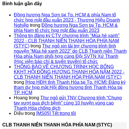
Bình luận gần đây
Đồng hương Nga Sơn tại Tp. HCM & phía Nam tổ
chức họp mặt đầu xuân 2023 - Thương Hiệu Doanh
Nghiệp
trong
Đồng hương Nga Sơn tại Tp. HCM &
phía Nam tổ chức họp mặt đầu xuân 2023
Thông tin đăng ký CTV chương trình "Mùa hè xanh"
2022 - CLB THANH NIÊN THANH HÓA PHÍA NAM
(STYC)
trong
Thư ngỏ xin tài trợ chương trình tình
nguyện “Mùa hè xanh 2022” do CLB Thanh niên Thanh
Hóa phía Nam phối hợp cùng Đội SVTN Xứ Thanh
(Học viện báo chí & tuyên truyền) tổ chức
THÔNG BÁO VỀ CHƯƠNG TRÌNH HỌC BỔNG
KKHT HỘI ĐỒNG HƯƠNG THANH HÓA NĂM 2022 -
CLB THANH NIÊN THANH HÓA PHÍA NAM (STYC)
trong
[Họp HĐH tỉnh Thanh Hóa tại Tp. HCM]: Đăng ký
tham dự họp mặt Hội đồng hương tỉnh Thanh Hóa tại
TP. HCM
Hoang
trong
Thư ngỏ gửi TNV Chương trình “Chung
tay vượt qua dịch bệnh” cùng 10 huyện vùng cao
Thanh Hóa chống dịch
Diệu
trong
[MS05] Tết trong tôi
CLB THANH NIÊN THANH HÓA PHÍA NAM (STYC)