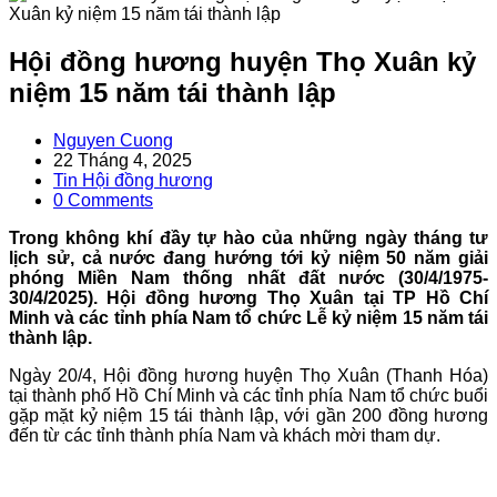
Hội đồng hương huyện Thọ Xuân kỷ
niệm 15 năm tái thành lập
Post
Nguyen Cuong
author:
Post
22 Tháng 4, 2025
published:
Post
Tin Hội đồng hương
category:
Post
0 Comments
comments:
Trong không khí đầy tự hào của những ngày tháng tư
lịch sử, cả nước đang hướng tới kỷ niệm 50 năm giải
phóng Miền Nam thống nhất đất nước (30/4/1975-
30/4/2025). Hội đồng hương Thọ Xuân tại TP Hồ Chí
Minh và các tỉnh phía Nam tổ chức Lễ kỷ niệm 15 năm tái
thành lập.
Ngày 20/4, Hội đồng hương huyện Thọ Xuân (Thanh Hóa)
tại thành phố Hồ Chí Minh và các tỉnh phía Nam tổ chức buổi
gặp mặt kỷ niệm 15 tái thành lập, với gần 200 đồng hương
đến từ các tỉnh thành phía Nam và khách mời tham dự.