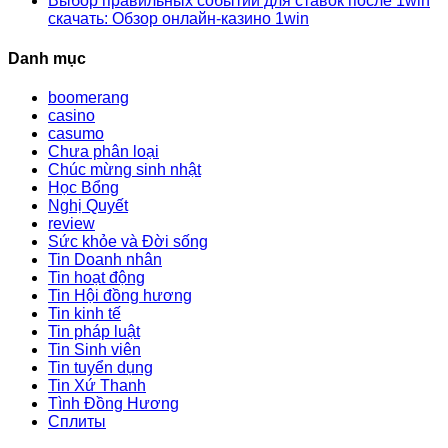
Выбор правильных событий для ставок после 1win
скачать: Обзор онлайн-казино 1win
Danh mục
boomerang
casino
casumo
Chưa phân loại
Chúc mừng sinh nhật
Học Bổng
Nghị Quyết
review
Sức khỏe và Đời sống
Tin Doanh nhân
Tin hoạt động
Tin Hội đồng hương
Tin kinh tế
Tin pháp luật
Tin Sinh viên
Tin tuyển dụng
Tin Xứ Thanh
Tình Đồng Hương
Сплиты