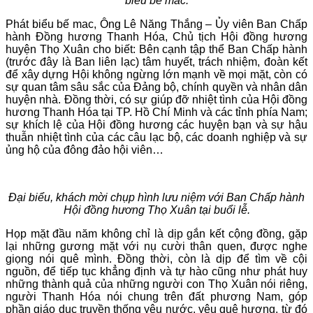
biểu bế mac.
Phát biểu bế mac, Ông Lê Năng Thắng – Ủy viên Ban Chấp
hành Đồng hương Thanh Hóa, Chủ tịch Hội đồng hương
huyện Thọ Xuân cho biết: Bên cạnh tập thể Ban Chấp hành
(trước đây là Ban liên lạc) tâm huyết, trách nhiệm, đoàn kết
để xây dựng Hội không ngừng lớn mạnh về mọi mặt, còn có
sự quan tâm sâu sắc của Đảng bộ, chính quyền và nhân dân
huyện nhà. Đồng thời, có sự giúp đỡ nhiệt tình của Hội đồng
hương Thanh Hóa tại TP. Hồ Chí Minh và các tỉnh phía Nam;
sự khích lệ của Hội đồng hương các huyện bạn và sự hậu
thuẫn nhiệt tình của các câu lạc bộ, các doanh nghiệp và sự
ủng hộ của đông đảo hội viên…
Đại biểu, khách mời chụp hình lưu niệm với Ban Chấp hành
Hội đồng hương Thọ Xuân tại buổi lễ.
Họp mặt đầu năm không chỉ là dịp gắn kết cộng đồng, gặp
lại những gương mặt với nụ cười thân quen, được nghe
giọng nói quê mình. Đồng thời, còn là dịp để tìm về cội
nguồn, để tiếp tục khẳng định và tự hào cũng như phát huy
những thành quả của những người con Thọ Xuân nói riêng,
người Thanh Hóa nói chung trên đất phương Nam, góp
phần giáo dục truyền thống yêu nước, yêu quê hương, từ đó