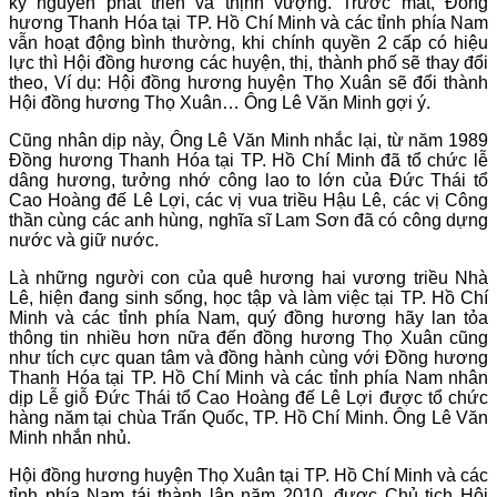
kỷ nguyên phát triển và thịnh vượng. Trước mắt, Đồng
hương Thanh Hóa tại TP. Hồ Chí Minh và các tỉnh phía Nam
vẫn hoạt động bình thường, khi chính quyền 2 cấp có hiệu
lực thì Hội đồng hương các huyện, thị, thành phố sẽ thay đổi
theo, Ví dụ: Hội đồng hương huyện Thọ Xuân sẽ đổi thành
Hội đồng hương Thọ Xuân… Ông Lê Văn Minh gợi ý.
Cũng nhân dịp này, Ông Lê Văn Minh nhắc lại, từ năm 1989
Đồng hương Thanh Hóa tại TP. Hồ Chí Minh đã tổ chức lễ
dâng hương, tưởng nhớ công lao to lớn của Đức Thái tổ
Cao Hoàng đế Lê Lợi, các vị vua triều Hậu Lê, các vị Công
thần cùng các anh hùng, nghĩa sĩ Lam Sơn đã có công dựng
nước và giữ nước.
Là những người con của quê hương hai vương triều Nhà
Lê, hiện đang sinh sống, học tập và làm việc tại TP. Hồ Chí
Minh và các tỉnh phía Nam, quý đồng hương hãy lan tỏa
thông tin nhiều hơn nữa đến đồng hương Thọ Xuân cũng
như tích cực quan tâm và đồng hành cùng với Đồng hương
Thanh Hóa tại TP. Hồ Chí Minh và các tỉnh phía Nam nhân
dịp Lễ giỗ Đức Thái tổ Cao Hoàng đế Lê Lợi được tổ chức
hàng năm tại chùa Trấn Quốc, TP. Hồ Chí Minh. Ông Lê Văn
Minh nhắn nhủ.
Hội đồng hương huyện Thọ Xuân tại TP. Hồ Chí Minh và các
tỉnh phía Nam tái thành lập năm 2010, được Chủ tịch Hội