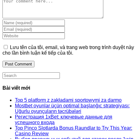
Comment
Enter
your
Enter
name
your
Enter
or
email
your
username
address
website
Lưu tên của tôi, email, và trang web trong trình duyệt này
to
to
URL
cho lần bình luận kế tiếp của tôi.
comment
comment
(optional)
Search
this
website
Bài viết mới
Top 5 platform z zakładami sportowymi za darmo
Mostbet oyunlar üçün optimal başlanğıc strategiyası:
Uğurlu oyunçuların təcrübələri
Регистрация 1xBet: ключевые данные для
успешного входа
Top Pinco Slotlarda Bonus Raundlar to Try This Year:
Casino Review