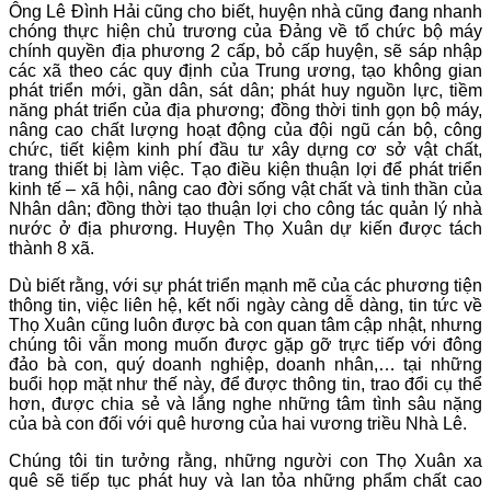
Ông Lê Đình Hải cũng cho biết, huyện nhà cũng đang nhanh
chóng thực hiện chủ trương của Đảng về tổ chức bộ máy
chính quyền địa phương 2 cấp, bỏ cấp huyện, sẽ sáp nhập
các xã theo các quy định của Trung ương, tạo không gian
phát triển mới, gần dân, sát dân; phát huy nguồn lực, tiềm
năng phát triển của địa phương; đồng thời tinh gọn bộ máy,
nâng cao chất lượng hoạt động của đội ngũ cán bộ, công
chức, tiết kiệm kinh phí đầu tư xây dựng cơ sở vật chất,
trang thiết bị làm việc. Tạo điều kiện thuận lợi để phát triển
kinh tế – xã hội, nâng cao đời sống vật chất và tinh thần của
Nhân dân; đồng thời tạo thuận lợi cho công tác quản lý nhà
nước ở địa phương. Huyện Thọ Xuân dự kiến được tách
thành 8 xã.
Dù biết rằng, với sự phát triển mạnh mẽ của các phương tiện
thông tin, việc liên hệ, kết nối ngày càng dễ dàng, tin tức về
Thọ Xuân cũng luôn được bà con quan tâm cập nhật, nhưng
chúng tôi vẫn mong muốn được gặp gỡ trực tiếp với đông
đảo bà con, quý doanh nghiệp, doanh nhân,… tại những
buổi họp mặt như thế này, để được thông tin, trao đổi cụ thể
hơn, được chia sẻ và lắng nghe những tâm tình sâu nặng
của bà con đối với quê hương của hai vương triều Nhà Lê.
Chúng tôi tin tưởng rằng, những người con Thọ Xuân xa
quê sẽ tiếp tục phát huy và lan tỏa những phẩm chất cao