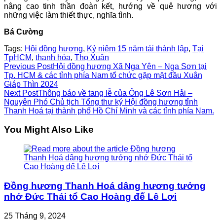
nâng cao tinh thần đoàn kết, hướng về quê hương với
những việc làm thiết thực, nghĩa tình.
Bá Cường
Tags:
Hội đồng hương
,
Kỷ niệm 15 năm tái thành lập
,
Tại
TpHCM
,
thanh hóa
,
Thọ Xuân
Read
Previous Post
Hội đồng hương Xã Nga Yên – Nga Sơn tại
Tp. HCM & các tỉnh phía Nam tổ chức gặp mặt đầu Xuân
more
Giáp Thìn 2024
Next Post
Thông báo về tang lễ của Ông Lê Sơn Hải –
articles
Nguyên Phó Chủ tịch Tổng thư ký Hội đồng hương tỉnh
Thanh Hoá tại thành phố Hồ Chí Minh và các tỉnh phía Nam.
You Might Also Like
Đồng hương Thanh Hoá dâng hương tưởng
nhớ Đức Thái tổ Cao Hoàng đế Lê Lợi
25 Tháng 9, 2024