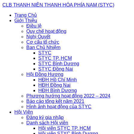
Skip
CLB THANH NIÊN THANH HÓA PHÍA NAM (STYC)
to
Trang Chủ
content
Giới Thiệu
Điều lệ
Quy chế hoạt động
Nghị Quyết
Cơ cấu tổ chức
Ban Chủ Nhiệm
STYC
STYC TP. HCM
STYC Bình Dương
STYC Đồng Nai
Hội Đồng Hương
HĐH Hồ Chí Minh
HĐH Đồng Nai
HĐH Bình Dương
Phương hướng hoạt động 2022 – 2024
Báo cáo tổng kết năm 2021
Hình ảnh hoạt động của STYC
Hội Viên
Đăng ký gia nhập
Danh sách Hội viên
Hội viên STYC TP. HCM
Hội viên STYC Bình Dương