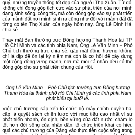
quý, những truyền thống tốt đẹp của người Thọ Xuân. Từ đó,
không chỉ đóng góp tích cực vào sự phát triển của nơi mình
đang sinh sống, công tác, mà còn đóng góp vào sự phát triển
của mảnh đất nơi mình sinh ra cũng như đối với mảnh đất đã
từng có tên Thọ Xuân của ngày hôm nay. Ông Lê Đình Hải
chia sẻ.
Thay mặt Ban thường trực Đồng hương Thanh Hóa tại TP.
Hồ Chí Minh và các tỉnh phía Nam, Ông Lê Văn Minh – Phó
Chủ tịch thường trực chia sẻ, gặp mặt đồng hương không
chỉ là dịp để ôn lại kỷ niệm mà còn là cơ hội để xây dựng
một cộng đồng vững mạnh, nơi mà mỗi cá nhân đều có thể
đóng góp cho sự phát triển chung của Hội.
Ông Lê Văn Minh – Phó Chủ tịch thường trực Đồng hương
Thanh Hóa tại thành phố Hồ Chí Minh và các tỉnh phía Nam
phát biểu tại buổi lễ.
Việc chủ trương sắp xếp tổ chức bộ máy chính quyền hai
cấp là quyết sách chiến lược với mục tiêu cao nhất vì sự
phát triển nhanh, ổn định, bền vững của đất nước, chăm lo
tốt hơn đời sống của nhân dân, tổ chức triển khai có hiệu
quả các chủ trương của Đảng vào thực tiễn cuộc sống trong