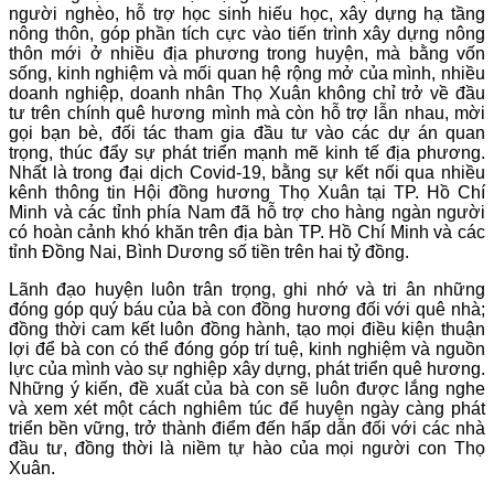
người nghèo, hỗ trợ học sinh hiếu học, xây dựng hạ tầng
nông thôn, góp phần tích cực vào tiến trình xây dựng nông
thôn mới ở nhiều địa phương trong huyện, mà bằng vốn
sống, kinh nghiệm và mối quan hệ rộng mở của mình, nhiều
doanh nghiệp, doanh nhân Thọ Xuân không chỉ trở về đầu
tư trên chính quê hương mình mà còn hỗ trợ lẫn nhau, mời
gọi bạn bè, đối tác tham gia đầu tư vào các dự án quan
trọng, thúc đẩy sự phát triển mạnh mẽ kinh tế địa phương.
Nhất là trong đại dịch Covid-19, bằng sự kết nối qua nhiều
kênh thông tin Hội đồng hương Thọ Xuân tại TP. Hồ Chí
Minh và các tỉnh phía Nam đã hỗ trợ cho hàng ngàn người
có hoàn cảnh khó khăn trên địa bàn TP. Hồ Chí Minh và các
tỉnh Đồng Nai, Bình Dương số tiền trên hai tỷ đồng.
Lãnh đạo huyện luôn trân trọng, ghi nhớ và tri ân những
đóng góp quý báu của bà con đồng hương đối với quê nhà;
đồng thời cam kết luôn đồng hành, tạo mọi điều kiện thuận
lợi để bà con có thể đóng góp trí tuệ, kinh nghiệm và nguồn
lực của mình vào sự nghiệp xây dựng, phát triển quê hương.
Những ý kiến, đề xuất của bà con sẽ luôn được lắng nghe
và xem xét một cách nghiêm túc để huyện ngày càng phát
triển bền vững, trở thành điểm đến hấp dẫn đối với các nhà
đầu tư, đồng thời là niềm tự hào của mọi người con Thọ
Xuân.