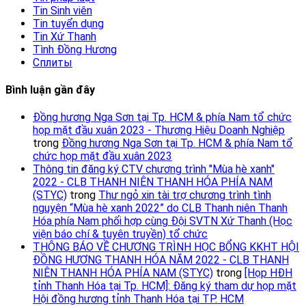
Tin Sinh viên
Tin tuyển dụng
Tin Xứ Thanh
Tình Đồng Hương
Сплиты
Bình luận gần đây
Đồng hương Nga Sơn tại Tp. HCM & phía Nam tổ chức
họp mặt đầu xuân 2023 - Thương Hiệu Doanh Nghiệp
trong
Đồng hương Nga Sơn tại Tp. HCM & phía Nam tổ
chức họp mặt đầu xuân 2023
Thông tin đăng ký CTV chương trình "Mùa hè xanh"
2022 - CLB THANH NIÊN THANH HÓA PHÍA NAM
(STYC)
trong
Thư ngỏ xin tài trợ chương trình tình
nguyện “Mùa hè xanh 2022” do CLB Thanh niên Thanh
Hóa phía Nam phối hợp cùng Đội SVTN Xứ Thanh (Học
viện báo chí & tuyên truyền) tổ chức
THÔNG BÁO VỀ CHƯƠNG TRÌNH HỌC BỔNG KKHT HỘI
ĐỒNG HƯƠNG THANH HÓA NĂM 2022 - CLB THANH
NIÊN THANH HÓA PHÍA NAM (STYC)
trong
[Họp HĐH
tỉnh Thanh Hóa tại Tp. HCM]: Đăng ký tham dự họp mặt
Hội đồng hương tỉnh Thanh Hóa tại TP. HCM