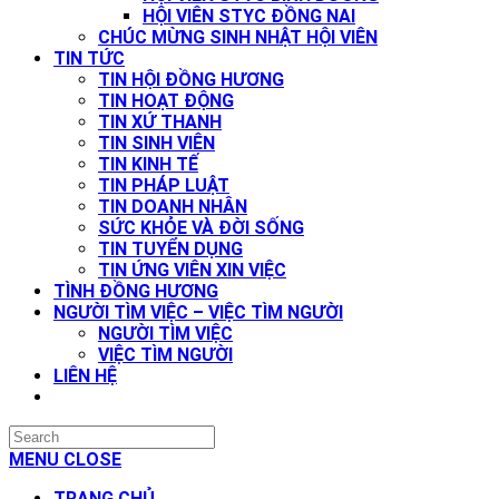
HỘI VIÊN STYC ĐỒNG NAI
CHÚC MỪNG SINH NHẬT HỘI VIÊN
TIN TỨC
TIN HỘI ĐỒNG HƯƠNG
TIN HOẠT ĐỘNG
TIN XỨ THANH
TIN SINH VIÊN
TIN KINH TẾ
TIN PHÁP LUẬT
TIN DOANH NHÂN
SỨC KHỎE VÀ ĐỜI SỐNG
TIN TUYỂN DỤNG
TIN ỨNG VIÊN XIN VIỆC
TÌNH ĐỒNG HƯƠNG
NGƯỜI TÌM VIỆC – VIỆC TÌM NGƯỜI
NGƯỜI TÌM VIỆC
VIỆC TÌM NGƯỜI
LIÊN HỆ
SEARCH
THIS
MENU
CLOSE
WEBSITE
TRANG CHỦ