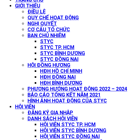
GIỚI THIỆU
ĐIỀU LỆ
QUY CHẾ HOẠT ĐỘNG
NGHỊ QUYẾT
CƠ CẤU TỔ CHỨC
BAN CHỦ NHIỆM
STYC
STYC TP. HCM
STYC BÌNH DƯƠNG
STYC ĐỒNG NAI
HỘI ĐỒNG HƯƠNG
HĐH HỒ CHÍ MINH
HĐH ĐỒNG NAI
HĐH BÌNH DƯƠNG
PHƯƠNG HƯỚNG HOẠT ĐỘNG 2022 – 2024
BÁO CÁO TỔNG KẾT NĂM 2021
HÌNH ẢNH HOẠT ĐỘNG CỦA STYC
HỘI VIÊN
ĐĂNG KÝ GIA NHẬP
DANH SÁCH HỘI VIÊN
HỘI VIÊN STYC TP. HCM
HỘI VIÊN STYC BÌNH DƯƠNG
HỘI VIÊN STYC ĐỒNG NAI