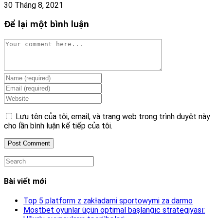
30 Tháng 8, 2021
Để lại một bình luận
Comment
Enter
your
Enter
name
your
Enter
or
email
your
username
address
website
Lưu tên của tôi, email, và trang web trong trình duyệt này
to
to
URL
cho lần bình luận kế tiếp của tôi.
comment
comment
(optional)
Search
this
website
Bài viết mới
Top 5 platform z zakładami sportowymi za darmo
Mostbet oyunlar üçün optimal başlanğıc strategiyası: