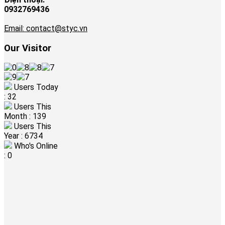
0932769436
Email: contact@styc.vn
Our Visitor
Users Today
: 32
Users This
Month : 139
Users This
Year : 6734
Who's Online
: 0