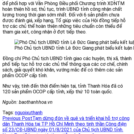
để phối hợp với Văn Phòng Điều phối Chương trình XDNTM
hoàn thiện hồ sơ, thủ tục, trình UBND tỉnh công nhận chất
lượng trong thời gian sớm nhất. Đối với 6 sản phẩm chưa
được đánh giá, xếp hạng, Tổ giúp việc của Hội đồng tiếp hỗ
trợ các chủ thể hoàn thiện những tiêu chuẩn còn thiếu để
tham gia xét, công nhận ở đợt tiếp theo.
Phó Chủ tịch UBND tỉnh Lê Đức Giang phát biểu kết luận h
Đồng chí Phó Chủ tịch UBND tỉnh giao các huyện, thị xã, thành
phố tiếp tục hỗ trợ các chủ thể thông qua các cơ chế, chính
sách, giải quyết khó khăn, vướng mắc để có thêm các sản
phẩm OCOP cấp tỉnh.
Như vậy, tính đến thời điểm hiện tại, tỉnh Thanh Hóa đã có
120 sản phẩm OCOP cấp tỉnh, xếp thứ 10 toàn quốc.
Nguồn: baothanhhoa.vn
Tags:
nguoixuthanh
Read
Previous Post
Tạm dừng đón về quê và triển khai hỗ trợ công
dân Thanh Hóa tại TP Hồ Chí Minh theo tinh thần Công điện
more
số 23/CĐ-UBND ngày 01/8/2021 của Chủ tịch UBND tỉnh.