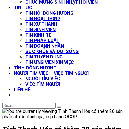
CHÚC MỪNG SINH NHẬT HỘI VIÊN
TIN TỨC
TIN HỘI ĐỒNG HƯƠNG
TIN HOẠT ĐỘNG
TIN XỨ THANH
TIN SINH VIÊN
TIN KINH TẾ
TIN PHÁP LUẬT
TIN DOANH NHÂN
SỨC KHỎE VÀ ĐỜI SỐNG
TIN TUYỂN DỤNG
TIN ỨNG VIÊN XIN VIỆC
TÌNH ĐỒNG HƯƠNG
NGƯỜI TÌM VIỆC – VIỆC TÌM NGƯỜI
NGƯỜI TÌM VIỆC
VIỆC TÌM NGƯỜI
LIÊN HỆ