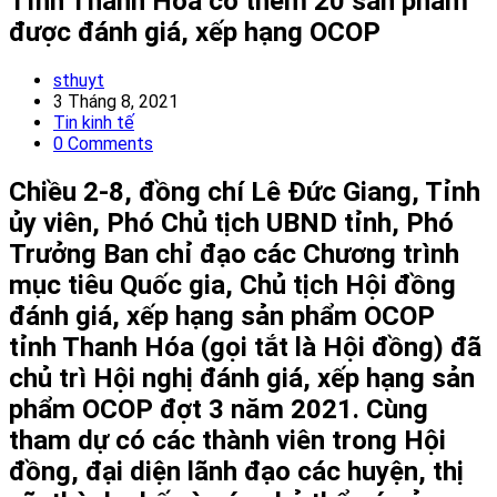
Tỉnh Thanh Hóa có thêm 20 sản phẩm
được đánh giá, xếp hạng OCOP
Post
sthuyt
author:
Post
3 Tháng 8, 2021
published:
Post
Tin kinh tế
category:
Post
0 Comments
comments:
Chiều 2-8, đồng chí Lê Đức Giang, Tỉnh
ủy viên, Phó Chủ tịch UBND tỉnh, Phó
Trưởng Ban chỉ đạo các Chương trình
mục tiêu Quốc gia, Chủ tịch Hội đồng
đánh giá, xếp hạng sản phẩm OCOP
tỉnh Thanh Hóa (gọi tắt là Hội đồng) đã
chủ trì Hội nghị đánh giá, xếp hạng sản
phẩm OCOP đợt 3 năm 2021. Cùng
tham dự có các thành viên trong Hội
đồng, đại diện lãnh đạo các huyện, thị