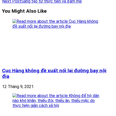
articles
Next Post
Sáng tạo từ thực tiễn và đam mê
You Might Also Like
Cục Hàng không đề xuất nối lại đường bay nội
địa
12 Tháng 9, 2021