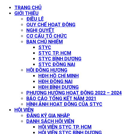
Skip
TRANG CHỦ
to
GIỚI THIỆU
content
ĐIỀU LỆ
QUY CHẾ HOẠT ĐỘNG
NGHỊ QUYẾT
CƠ CẤU TỔ CHỨC
BAN CHỦ NHIỆM
STYC
STYC TP. HCM
STYC BÌNH DƯƠNG
STYC ĐỒNG NAI
HỘI ĐỒNG HƯƠNG
HĐH HỒ CHÍ MINH
HĐH ĐỒNG NAI
HĐH BÌNH DƯƠNG
PHƯƠNG HƯỚNG HOẠT ĐỘNG 2022 – 2024
BÁO CÁO TỔNG KẾT NĂM 2021
HÌNH ẢNH HOẠT ĐỘNG CỦA STYC
HỘI VIÊN
ĐĂNG KÝ GIA NHẬP
DANH SÁCH HỘI VIÊN
HỘI VIÊN STYC TP. HCM
HỘI VIÊN STYC BÌNH DƯƠNG