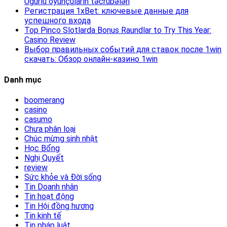
Uğurlu oyunçuların təcrübələri
Регистрация 1xBet: ключевые данные для
успешного входа
Top Pinco Slotlarda Bonus Raundlar to Try This Year:
Casino Review
Выбор правильных событий для ставок после 1win
скачать: Обзор онлайн-казино 1win
Danh mục
boomerang
casino
casumo
Chưa phân loại
Chúc mừng sinh nhật
Học Bổng
Nghị Quyết
review
Sức khỏe và Đời sống
Tin Doanh nhân
Tin hoạt động
Tin Hội đồng hương
Tin kinh tế
Tin pháp luật