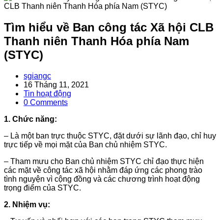
Tìm hiểu về Ban công tác Xã hội CLB
Thanh niên Thanh Hóa phía Nam
(STYC)
Post
sgiangc
author:
Post
16 Tháng 11, 2021
published:
Post
Tin hoạt động
category:
Post
0 Comments
comments:
1. Chức năng:
– Là một ban trực thuộc STYC, đặt dưới sự lãnh đạo, chỉ huy
trực tiếp về mọi mặt của Ban chủ nhiệm STYC.
– Tham mưu cho Ban chủ nhiệm STYC chỉ đạo thực hiện
các mặt về công tác xã hội nhằm đáp ứng các phong trào
tình nguyện vì cộng đồng và các chương trình hoạt động
trọng điểm của STYC.
2. Nhiệm vụ: