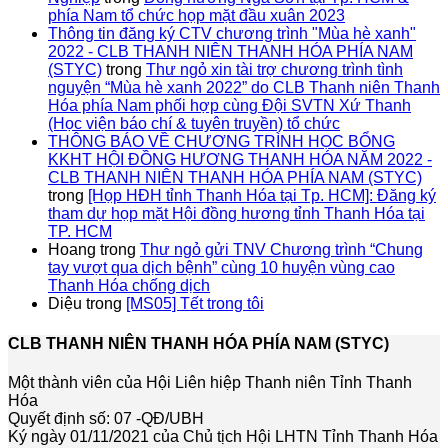
phía Nam tổ chức họp mặt đầu xuân 2023
Thông tin đăng ký CTV chương trình "Mùa hè xanh"
2022 - CLB THANH NIÊN THANH HÓA PHÍA NAM
(STYC)
trong
Thư ngỏ xin tài trợ chương trình tình
nguyện “Mùa hè xanh 2022” do CLB Thanh niên Thanh
Hóa phía Nam phối hợp cùng Đội SVTN Xứ Thanh
(Học viện báo chí & tuyên truyền) tổ chức
THÔNG BÁO VỀ CHƯƠNG TRÌNH HỌC BỔNG
KKHT HỘI ĐỒNG HƯƠNG THANH HÓA NĂM 2022 -
CLB THANH NIÊN THANH HÓA PHÍA NAM (STYC)
trong
[Họp HĐH tỉnh Thanh Hóa tại Tp. HCM]: Đăng ký
tham dự họp mặt Hội đồng hương tỉnh Thanh Hóa tại
TP. HCM
Hoang
trong
Thư ngỏ gửi TNV Chương trình “Chung
tay vượt qua dịch bệnh” cùng 10 huyện vùng cao
Thanh Hóa chống dịch
Diệu
trong
[MS05] Tết trong tôi
CLB THANH NIÊN THANH HÓA PHÍA NAM (STYC)
Một thành viên của Hội Liên hiệp Thanh niên Tỉnh Thanh
Hóa
Quyết định số: 07 -QĐ/UBH
Ký ngày 01/11/2021 của Chủ tịch Hội LHTN Tỉnh Thanh Hóa