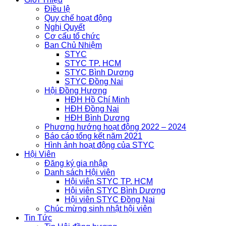
Điều lệ
Quy chế hoạt động
Nghị Quyết
Cơ cấu tổ chức
Ban Chủ Nhiệm
STYC
STYC TP. HCM
STYC Bình Dương
STYC Đồng Nai
Hội Đồng Hương
HĐH Hồ Chí Minh
HĐH Đồng Nai
HĐH Bình Dương
Phương hướng hoạt động 2022 – 2024
Báo cáo tổng kết năm 2021
Hình ảnh hoạt động của STYC
Hội Viên
Đăng ký gia nhập
Danh sách Hội viên
Hội viên STYC TP. HCM
Hội viên STYC Bình Dương
Hội viên STYC Đồng Nai
Chúc mừng sinh nhật hội viên
Tin Tức