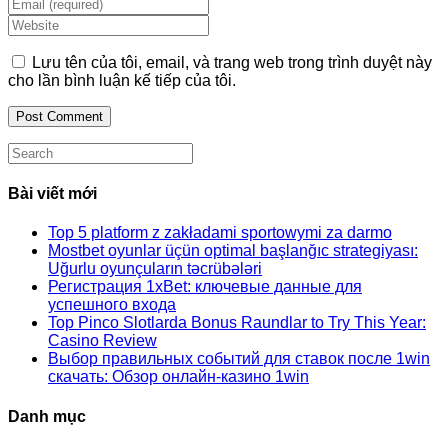
Enter
name
your
Enter
or
email
your
username
address
website
Lưu tên của tôi, email, và trang web trong trình duyệt này
to
to
URL
cho lần bình luận kế tiếp của tôi.
comment
comment
(optional)
Search
this
website
Bài viết mới
Top 5 platform z zakładami sportowymi za darmo
Mostbet oyunlar üçün optimal başlanğıc strategiyası:
Uğurlu oyunçuların təcrübələri
Регистрация 1xBet: ключевые данные для
успешного входа
Top Pinco Slotlarda Bonus Raundlar to Try This Year:
Casino Review
Выбор правильных событий для ставок после 1win
скачать: Обзор онлайн-казино 1win
Danh mục