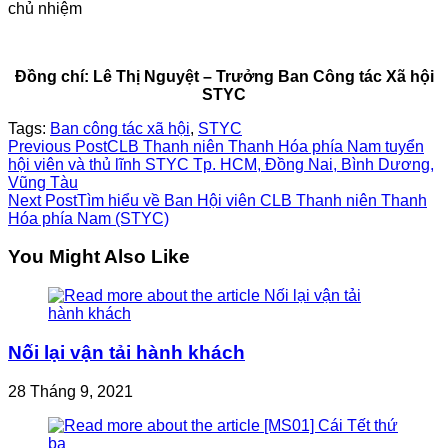
chủ nhiệm
Đồng chí: Lê Thị Nguyệt – Trưởng Ban Công tác Xã hội
STYC
Tags:
Ban công tác xã hội
,
STYC
Read
Previous Post
CLB Thanh niên Thanh Hóa phía Nam tuyển
hội viên và thủ lĩnh STYC Tp. HCM, Đồng Nai, Bình Dương,
more
Vũng Tàu
Next Post
Tìm hiểu về Ban Hội viên CLB Thanh niên Thanh
articles
Hóa phía Nam (STYC)
You Might Also Like
Nối lại vận tải hành khách
28 Tháng 9, 2021