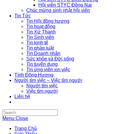
Hội viên STYC Đồng Nai
Chúc mừng sinh nhật hội viên
Tin Tức
Tin Hội đồng hương
Tin hoạt động
Tin Xứ Thanh
Tin Sinh viên
Tin kinh tế
Tin pháp luật
Tin Doanh nhân
Sức khỏe và Đời sống
Tin tuyển dụng
Tin ứng viên xin việc
Tình Đồng Hương
Người tìm việc – Việc tìm người
Người tìm việc
Việc tìm người
Liên hệ
Search
this
Menu
Close
website
Trang Chủ
Giới Thiệu