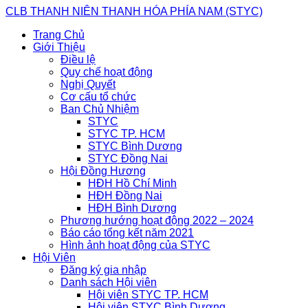
Skip
CLB THANH NIÊN THANH HÓA PHÍA NAM (STYC)
to
Trang Chủ
content
Giới Thiệu
Điều lệ
Quy chế hoạt động
Nghị Quyết
Cơ cấu tổ chức
Ban Chủ Nhiệm
STYC
STYC TP. HCM
STYC Bình Dương
STYC Đồng Nai
Hội Đồng Hương
HĐH Hồ Chí Minh
HĐH Đồng Nai
HĐH Bình Dương
Phương hướng hoạt động 2022 – 2024
Báo cáo tổng kết năm 2021
Hình ảnh hoạt động của STYC
Hội Viên
Đăng ký gia nhập
Danh sách Hội viên
Hội viên STYC TP. HCM
Hội viên STYC Bình Dương