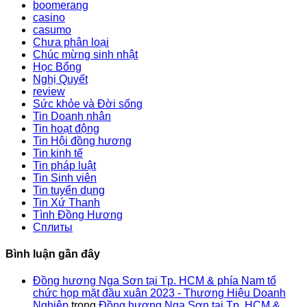
boomerang
casino
casumo
Chưa phân loại
Chúc mừng sinh nhật
Học Bổng
Nghị Quyết
review
Sức khỏe và Đời sống
Tin Doanh nhân
Tin hoạt động
Tin Hội đồng hương
Tin kinh tế
Tin pháp luật
Tin Sinh viên
Tin tuyển dụng
Tin Xứ Thanh
Tình Đồng Hương
Сплиты
Bình luận gần đây
Đồng hương Nga Sơn tại Tp. HCM & phía Nam tổ
chức họp mặt đầu xuân 2023 - Thương Hiệu Doanh
Nghiệp
trong
Đồng hương Nga Sơn tại Tp. HCM &