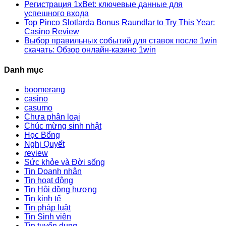
Регистрация 1xBet: ключевые данные для
успешного входа
Top Pinco Slotlarda Bonus Raundlar to Try This Year:
Casino Review
Выбор правильных событий для ставок после 1win
скачать: Обзор онлайн-казино 1win
Danh mục
boomerang
casino
casumo
Chưa phân loại
Chúc mừng sinh nhật
Học Bổng
Nghị Quyết
review
Sức khỏe và Đời sống
Tin Doanh nhân
Tin hoạt động
Tin Hội đồng hương
Tin kinh tế
Tin pháp luật
Tin Sinh viên
Tin tuyển dụng