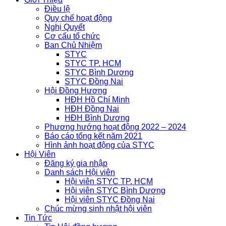
Điều lệ
Quy chế hoạt động
Nghị Quyết
Cơ cấu tổ chức
Ban Chủ Nhiệm
STYC
STYC TP. HCM
STYC Bình Dương
STYC Đồng Nai
Hội Đồng Hương
HĐH Hồ Chí Minh
HĐH Đồng Nai
HĐH Bình Dương
Phương hướng hoạt động 2022 – 2024
Báo cáo tổng kết năm 2021
Hình ảnh hoạt động của STYC
Hội Viên
Đăng ký gia nhập
Danh sách Hội viên
Hội viên STYC TP. HCM
Hội viên STYC Bình Dương
Hội viên STYC Đồng Nai
Chúc mừng sinh nhật hội viên
Tin Tức