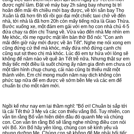
được nghỉ làm. Đặt vé máy bay 2h sáng bay nhưng bị trì
hoãn đến mãi 4h chiều mới bay được, về tới sân bay Thọ
Xuân là đã hơn 6h tối rồi gọi đại một chiếc taxi chở về đến
nhà, tới nhà là đã hơn 20h còn mấy tiếng nữa là Giao Thừa.
Bước xuống xe, một đám em gái với em họ con nhà chú 4-5
đứa chạy ra đón chị Trang về. Vừa vào đến nhà Mẹ nhìn em
Mẹ khóc, rồi mẹ ngước mặt lên bàn thờ Bố nói: ”Con anh
mãi đến giờ này mới được về ăn Tết”. Nghe mẹ nói xong em
cũng đứng cứ thế mà khóc, mấy đứa nhỏ đứng cạnh chị
cũng sụt sịt theo chị mà khóc. Lúc đó em tự hứa với lòng sẽ
không để năm nào về quê ăn Tết trễ nữa. Nhưng thật sự em
thấy tiếc một điều là suốt chừng ấy năm gia đinh em chưa có
một tấm hình chụp chung, cái nào cũng bị thiếu mất một
thành viên. Em chỉ mong muốn năm nay dịch không còn
phức tạp nữa để em được về sớm bên Mẹ và các em để
chuẩn bị cho một năm mới.
Ngồi kể như nay em lại thầm nghĩ: “Bố ơi! Chuân bị sắp tới
là cái Tết thứ 3 Mẹ và các con thiếu vắng Bố. Tuy nhiên, con
vẫn tin rằng Bố vẫn hiện diện đâu đó quanh Mẹ và chúng
con. Con vẫn tin rằng Bố sẽ lắng nghe những điều con nói
với Bố. Xin Bố hãy yên lòng, chúng con sẽ kính yêu và
phụng dưỡng Mẹ. Chúng con sẽ không để Mẹ phải hối tiếc