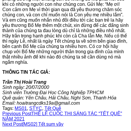
khi có những người con như chúng con. Gửi Mẹ: “Mẹ ơi!
Con cảm ơn Mẹ vì thời gian qua đã yêu thương chăm sóc
chúng con, và con chỉ muốn nói là Con yêu mẹ nhiều lắm”.
Và em cũng muốn nhắn nhủ đôi điều tới các bạn trẻ la hãy
yêu thương Bố Mẹ thêm một chút, xin đừng để các đấng sinh
thành của chúng ta đau lòng dù chỉ là những điều nhỏ nhất.
Hãy trân trọng hạnh phúc khi còn cả Cha lẫn Mẹ. Nếu có thể
thì ngày Lễ, nhất là ngày Tết chúng ta về sớm bên giao đình,
bên cạnh Bố Mẹ của chúng ta nhiều hơn. Có cơ hội hãy
chụp với Bố Mẹ những người thân trong gia đình của mình
thật nhiều ảnh để khi nào đó chúng ta sẽ cần dùng nó mà
ngắm nghía.
THÔNG TIN TÁC GIẢ:
Trần Thị Hoài Trang
Sinh ngày: 20/07/2000
Sinh viên Trường Đại Học Công Nghiệp TPHCM
Quê quán: Yên Châu, Hải Châu, Nghi Sơn, Thanh Hóa
Email: hoaitrangcdks19a@gmail.com
Tags:
MS01
,
STYC
,
Tết Quê
Read
Previous Post
THỂ LỆ CUỘC THI SÁNG TÁC “TẾT QUÊ”
NĂM 2021
more
Next Post
[MS02] Tết sum vầy