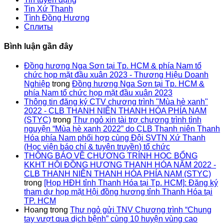
Tin Xứ Thanh
Tình Đồng Hương
Сплиты
Bình luận gần đây
Đồng hương Nga Sơn tại Tp. HCM & phía Nam tổ
chức họp mặt đầu xuân 2023 - Thương Hiệu Doanh
Nghiệp
trong
Đồng hương Nga Sơn tại Tp. HCM &
phía Nam tổ chức họp mặt đầu xuân 2023
Thông tin đăng ký CTV chương trình "Mùa hè xanh"
2022 - CLB THANH NIÊN THANH HÓA PHÍA NAM
(STYC)
trong
Thư ngỏ xin tài trợ chương trình tình
nguyện “Mùa hè xanh 2022” do CLB Thanh niên Thanh
Hóa phía Nam phối hợp cùng Đội SVTN Xứ Thanh
(Học viện báo chí & tuyên truyền) tổ chức
THÔNG BÁO VỀ CHƯƠNG TRÌNH HỌC BỔNG
KKHT HỘI ĐỒNG HƯƠNG THANH HÓA NĂM 2022 -
CLB THANH NIÊN THANH HÓA PHÍA NAM (STYC)
trong
[Họp HĐH tỉnh Thanh Hóa tại Tp. HCM]: Đăng ký
tham dự họp mặt Hội đồng hương tỉnh Thanh Hóa tại
TP. HCM
Hoang
trong
Thư ngỏ gửi TNV Chương trình “Chung
tay vượt qua dịch bệnh” cùng 10 huyện vùng cao