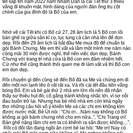
tết sắp tới năm 2022 năm Nhâm Dần là cái Tết thứ 3 thiếu
vắng đi khuôn mặt, hình dáng của người đàn ông trụ cột
chính của gia đình đó là Bố của em.
Nhớ về cái Tết khi có Bố cứ 27, 28 âm lịch là 5 Bố con lôi
bàn ghế ra giữa sân kì cọ, lục tung cả căn nhà lên để dọn
dẹp. Rồi đến 29 âm lịch là bắt đầu Mẹ mua đồ để chuẩn bị
gói Bánh Chưng. Mẹ em thì vất vả lắm một mình mẹ năm nào
cũng mãi 30 mới được nghỉ, thế nên việc dọn dẹp, Bánh
Chưng với trang trí nhà cửa là Bố con em đảm nhiệm hết.
Cứ như thế cũng thành thói quen mẹ đi làm vất vả thì Bố con
em dọn dẹp.
Rồi chuyện gì đến cũng sẽ đến Bố đã xa Mẹ và chúng em đi
đến một nơi lạnh lẽo ở rất rất xa. Và rồi cái tết đầu tiên vắng
bóng Bố. Em và bé gái thứ 2 nhà em lớn rồi nên đã nhận
thấy sự thiếu hụt đó, cố gắng tránh không nhắc tới, vì sợ nỗi
đau buồn trở lại. Nhưng hai bé nhỏ nhà em còn khá ngây
thơ những câu hỏi vô ý khiến Mẹ và các chị em không kìm
được nước mắt. Bé Út nói : “Chị ơi…Năm nay không có Bố
không ai gói bánh chưng nhỏ cho em nữa..”, “Chị Trang ơi!
Bàn ghế nặng lắm chị em ta có khênh ra sân được không…”.
Rồi có đôi lần đang ngồi ăn cơm bé lai hỏi: “Mẹ ơi! Nay có