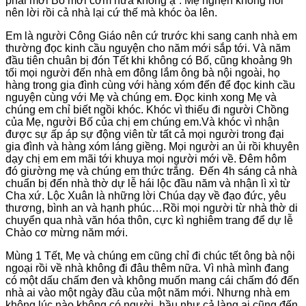
phải mời Bố mời cơm nữa không ạ”. Mẹ nghẹn không nói
nên lời rồi cả nhà lại cứ thế mà khóc òa lên.
Em là người Công Giáo nên cứ trước khi sang canh nhà em
thường đọc kinh cầu nguyện cho năm mới sắp tới. Và năm
đầu tiên chuân bị đón Tết khi không có Bố, cũng khoảng 9h
tối mọi người đến nhà em đông lắm ông bà nội ngoài, họ
hàng trong gia đình cùng với hàng xóm đến để đọc kinh cầu
nguyện cùng với Mẹ và chúng em. Đọc kinh xong Mẹ và
chúng em chỉ biết ngồi khóc. Khóc vì thiếu đi người Chồng
của Mẹ, người Bố của chị em chúng em.Và khóc vì nhận
được sự ấp áp sự động viên từ tất cả mọi người trong đại
gia đình và hàng xóm láng giềng. Mọi người an ủi rồi khuyên
dạy chị em em mãi tới khuya mọi người mới về. Đêm hôm
đó giường mẹ và chúng em thức trắng. Đến 4h sáng cả nhà
chuẩn bị đến nhà thờ dự lễ hái lộc đầu năm và nhận lì xì từ
Cha xứ. Lộc Xuân là những lời Chúa dạy về đạo đức, yêu
thương, bình an và hạnh phúc…Rồi mọi người từ nhà thờ di
chuyển qua nhà văn hóa thôn, cực kì nghiêm trang để dự lễ
Chào cơ mừng năm mới.
Mùng 1 Tết, Mẹ và chúng em cũng chỉ đi chúc tết ông bà nội
ngoại rồi về nhà không đi đâu thêm nữa. Vì nhà mình đang
có một dấu chấm đen và không muốn mang cái chấm đó đến
nhà ai vào một ngày đầu của một năm mới. Nhưng nhà em
không lúc nào không có người, hầu như cả làng ai cũng đến