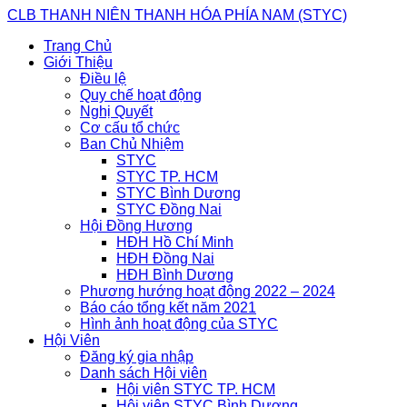
Skip
CLB THANH NIÊN THANH HÓA PHÍA NAM (STYC)
to
Trang Chủ
content
Giới Thiệu
Điều lệ
Quy chế hoạt động
Nghị Quyết
Cơ cấu tổ chức
Ban Chủ Nhiệm
STYC
STYC TP. HCM
STYC Bình Dương
STYC Đồng Nai
Hội Đồng Hương
HĐH Hồ Chí Minh
HĐH Đồng Nai
HĐH Bình Dương
Phương hướng hoạt động 2022 – 2024
Báo cáo tổng kết năm 2021
Hình ảnh hoạt động của STYC
Hội Viên
Đăng ký gia nhập
Danh sách Hội viên
Hội viên STYC TP. HCM
Hội viên STYC Bình Dương