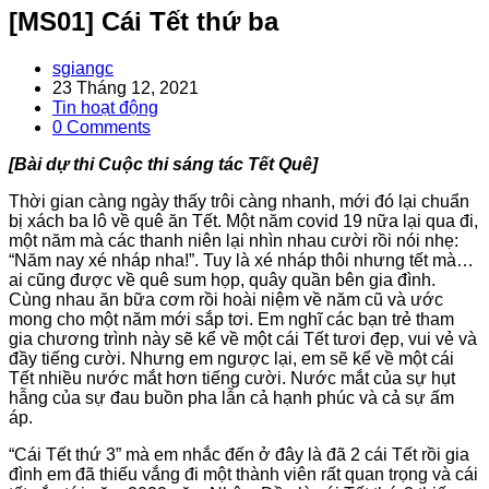
[MS01] Cái Tết thứ ba
Post
sgiangc
author:
Post
23 Tháng 12, 2021
published:
Post
Tin hoạt động
category:
Post
0 Comments
comments:
[Bài dự thi Cuộc thi sáng tác Tết Quê]
Thời gian càng ngày thấy trôi càng nhanh, mới đó lại chuẩn
bị xách ba lô về quê ăn Tết. Một năm covid 19 nữa lại qua đi,
một năm mà các thanh niên lại nhìn nhau cười rồi nói nhẹ:
“Năm nay xé nháp nha!”. Tuy là xé nháp thôi nhưng tết mà…
ai cũng được về quê sum họp, quây quần bên gia đình.
Cùng nhau ăn bữa cơm rồi hoài niệm về năm cũ và ước
mong cho một năm mới sắp tơi. Em nghĩ các bạn trẻ tham
gia chương trình này sẽ kể về một cái Tết tươi đẹp, vui vẻ và
đầy tiếng cười. Nhưng em ngược lại, em sẽ kể về một cái
Tết nhiều nước mắt hơn tiếng cười. Nước mắt của sự hụt
hẫng của sự đau buồn pha lẫn cả hạnh phúc và cả sự ấm
áp.
“Cái Tết thứ 3” mà em nhắc đến ở đây là đã 2 cái Tết rồi gia
đình em đã thiếu vắng đi một thành viên rất quan trọng và cái