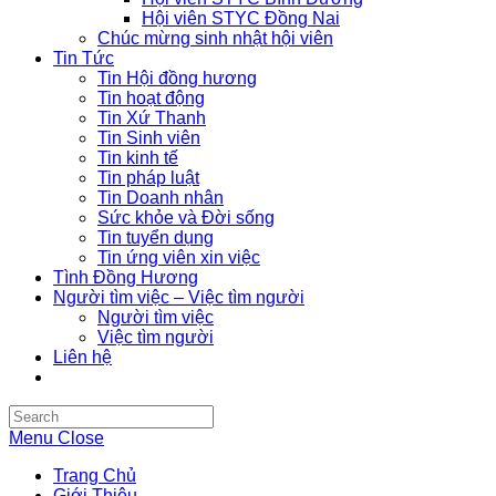
Hội viên STYC Đồng Nai
Chúc mừng sinh nhật hội viên
Tin Tức
Tin Hội đồng hương
Tin hoạt động
Tin Xứ Thanh
Tin Sinh viên
Tin kinh tế
Tin pháp luật
Tin Doanh nhân
Sức khỏe và Đời sống
Tin tuyển dụng
Tin ứng viên xin việc
Tình Đồng Hương
Người tìm việc – Việc tìm người
Người tìm việc
Việc tìm người
Liên hệ
Search
this
Menu
Close
website
Trang Chủ
Giới Thiệu