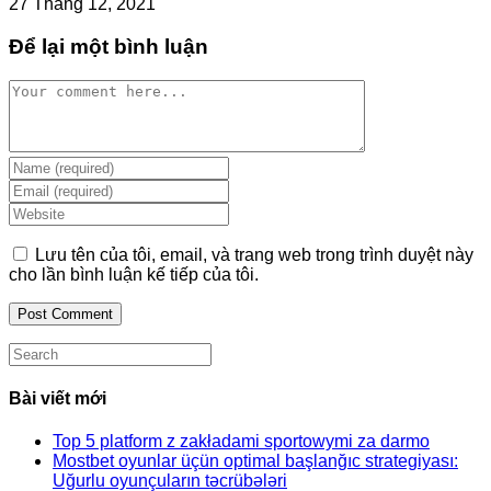
27 Tháng 12, 2021
Để lại một bình luận
Comment
Enter
your
Enter
name
your
Enter
or
email
your
username
address
website
Lưu tên của tôi, email, và trang web trong trình duyệt này
to
to
URL
cho lần bình luận kế tiếp của tôi.
comment
comment
(optional)
Search
this
website
Bài viết mới
Top 5 platform z zakładami sportowymi za darmo
Mostbet oyunlar üçün optimal başlanğıc strategiyası:
Uğurlu oyunçuların təcrübələri