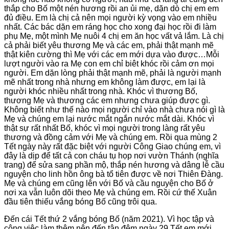
thắp cho Bố một nén hương rồi an ủi mẹ, dặn dò chị em em
đủ điều. Em là chị cả nên mọi người kỳ vọng vào em nhiều
nhất. Các bác dặn em ráng học cho xong đại học rồi đi làm
phụ Mẹ, một mình Mẹ nuôi 4 chị em ăn học vất vả lắm. Là chị
cả phải biết yêu thương Mẹ và các em, phải thật mạnh mẽ
thật kiên cường thì Mẹ với các em mới dựa vào được…Mỗi
lượt người vào ra Mẹ con em chỉ biêt khóc rồi cảm ơn mọi
người. Em dặn lòng phải thật mạnh mẽ, phải là người mạnh
mẽ nhất trong nhà nhưng em không làm được, em lại là
người khóc nhiều nhất trong nhà. Khóc vì thương Bố,
thương Mẹ và thương các em nhưng chưa giúp được gì.
Không biết như thế nào mọi người chỉ vào nhà chưa nói gì là
Mẹ và chúng em lại nước mắt ngắn nước mắt dài. Khóc vì
thật sự rất nhất Bố, khóc vì mọi người trong làng rất yêu
thương và đồng cảm với Mẹ và chúng em. Rồi qua mùng 2
Tết ngày này rất đặc biệt với người Công Giao chúng em, vì
đây là dịp để tất cả con cháu tụ họp nơi vườn Thánh (nghĩa
trang) để sửa sang phần mộ, thắp nén hương và dâng lễ cầu
nguyện cho linh hồn ông bà tổ tiên được về nơi Thiên Đàng.
Mẹ và chúng em cũng lên với Bố và cầu nguyện cho Bố ở
nơi xa vẫn luôn dõi theo Mẹ và chúng em. Rồi cứ thế Xuân
đầu tiên thiếu vắng bóng Bố cũng trôi qua.
Đến cái Tết thứ 2 vắng bóng Bố (năm 2021). Vì học tập và
công việc làm thêm nên đến tận đêm ngày 29 Tết em mới