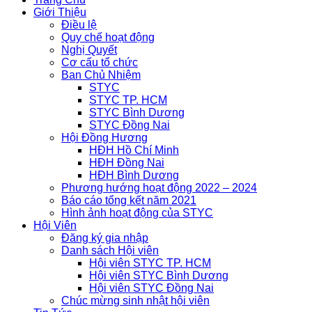
Giới Thiệu
Điều lệ
Quy chế hoạt động
Nghị Quyết
Cơ cấu tổ chức
Ban Chủ Nhiệm
STYC
STYC TP. HCM
STYC Bình Dương
STYC Đồng Nai
Hội Đồng Hương
HĐH Hồ Chí Minh
HĐH Đồng Nai
HĐH Bình Dương
Phương hướng hoạt động 2022 – 2024
Báo cáo tổng kết năm 2021
Hình ảnh hoạt động của STYC
Hội Viên
Đăng ký gia nhập
Danh sách Hội viên
Hội viên STYC TP. HCM
Hội viên STYC Bình Dương
Hội viên STYC Đồng Nai
Chúc mừng sinh nhật hội viên