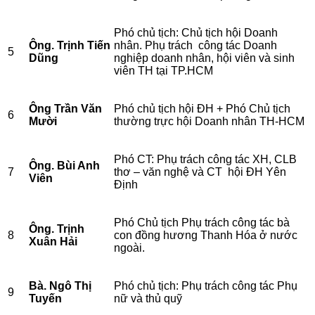
Phó chủ tịch: Chủ tịch hội Doanh
Ông. Trịnh Tiến
nhân. Phụ trách công tác Doanh
5
Dũng
nghiệp doanh nhân, hội viên và sinh
viên TH tại TP.HCM
Ông Trần Văn
Phó chủ tịch hội ĐH + Phó Chủ tịch
6
Mười
thường trực hội Doanh nhân TH-HCM
Phó CT: Phụ trách công tác XH, CLB
Ông. Bùi Anh
7
thơ – văn nghệ và CT hội ĐH Yên
Viên
Định
Phó Chủ tịch Phụ trách công tác bà
Ông. Trịnh
8
con đồng hương Thanh Hóa ở nước
Xuân Hải
ngoài.
Bà. Ngô Thị
Phó chủ tịch: Phụ trách công tác Phụ
9
Tuyến
nữ và thủ quỹ