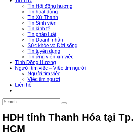
Tin Tức
Tin Hội đồng hương
Tin hoạt động
Tin Xứ Thanh
Tin Sinh viên
Tin kinh tế
Tin pháp luật
Tin Doanh nhân
Sức khỏe và Đời sống
Tin tuyển dụng
Tin ứng viên xin việc
Tình Đồng Hương
Người tìm việc – Việc tìm người
Người tìm việc
Việc tìm người
Liên hệ
HDH tỉnh Thanh Hóa tại Tp.
HCM