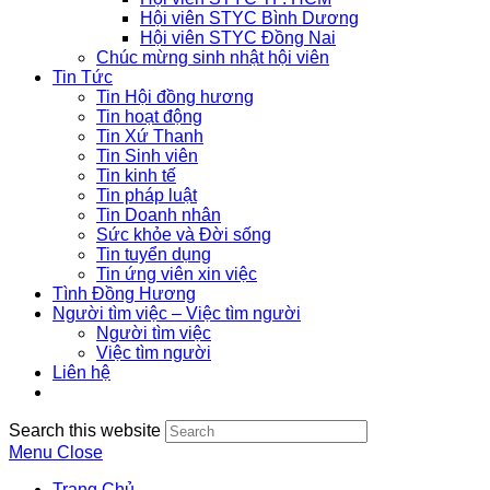
Hội viên STYC Bình Dương
Hội viên STYC Đồng Nai
Chúc mừng sinh nhật hội viên
Tin Tức
Tin Hội đồng hương
Tin hoạt động
Tin Xứ Thanh
Tin Sinh viên
Tin kinh tế
Tin pháp luật
Tin Doanh nhân
Sức khỏe và Đời sống
Tin tuyển dụng
Tin ứng viên xin việc
Tình Đồng Hương
Người tìm việc – Việc tìm người
Người tìm việc
Việc tìm người
Liên hệ
Search this website
Menu
Close
Trang Chủ