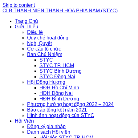
Skip to content
CLB THANH NIÊN THANH HÓA PHÍA NAM (STYC)
Trang Chủ
Giới Thiệu
Điều lệ
Quy chế hoạt động
Nghị Quyết
Cơ cấu tổ chức
Ban Chủ Nhiệm
STYC
STYC TP. HCM
STYC Bình Dương
STYC Đồng Nai
Hội Đồng Hương
HĐH Hồ Chí Minh
HĐH Đồng Nai
HĐH Bình Dương
Phương hướng hoạt động 2022 – 2024
Báo cáo tổng kết năm 2021
Hình ảnh hoạt động của STYC
Hội Viên
Đăng ký gia nhập
Danh sách Hội viên
Hội viên STYC TP. HCM