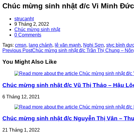
Chúc mừng sinh nhật đ/c Vi Minh Đứ
Post
strucanht
author:
Post
9 Tháng 2, 2022
published:
Post
Chúc mừng sinh nhật
category:
Post
0 Comments
comments:
Tags:
cmsn
,
lang chánh
,
lê văn mạnh
,
Nghi Sơn
,
styc bình dư
Read
Previous Post
Chúc mừng sinh nhật đ/c Trần Thị Chung – Nô
more
You Might Also Like
articles
Chúc mừng sinh nhật đ/c Vũ Thị Thảo – Hậu Lộ
6 Tháng 12, 2021
Chúc mừng sinh nhật đ/c Nguyễn Thị Vân – Th
21 Tháng 1, 2022