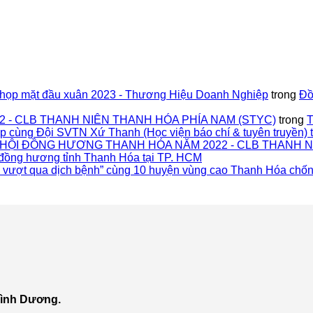
họp mặt đầu xuân 2023 - Thương Hiệu Doanh Nghiệp
trong
Đồ
 2022 - CLB THANH NIÊN THANH HÓA PHÍA NAM (STYC)
trong
T
 cùng Đội SVTN Xứ Thanh (Học viện báo chí & tuyên truyền) 
ỘI ĐỒNG HƯƠNG THANH HÓA NĂM 2022 - CLB THANH NI
 đồng hương tỉnh Thanh Hóa tại TP. HCM
 vượt qua dịch bệnh” cùng 10 huyện vùng cao Thanh Hóa chốn
Bình Dương.