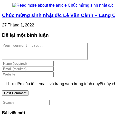
Chúc mừng sinh nhật đ/c Lê Văn Cảnh – Lang 
27 Tháng 1, 2022
Để lại một bình luận
Comment
Enter
your
Enter
name
your
Enter
or
email
your
username
address
website
Lưu tên của tôi, email, và trang web trong trình duyệt này ch
to
to
URL
comment
comment
(optional)
Search
this
website
Bài viết mới