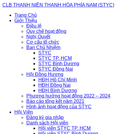
Skip
CLB THANH NIÊN THANH HÓA PHÍA NAM (STYC)
to
Trang Chủ
content
Giới Thiệu
Điều lệ
Quy chế hoạt động
Nghị Quyết
Cơ cấu tổ chức
Ban Chủ Nhiệm
STYC
STYC TP. HCM
STYC Bình Dương
STYC Đồng Nai
Hội Đồng Hương
HĐH Hồ Chí Minh
HĐH Đồng Nai
HĐH Bình Dương
Phương hướng hoạt động 2022 – 2024
Báo cáo tổng kết năm 2021
Hình ảnh hoạt động của STYC
Hội Viên
Đăng ký gia nhập
Danh sách Hội viên
Hội viên STYC TP. HCM
Hội viên STYC Bình Dương