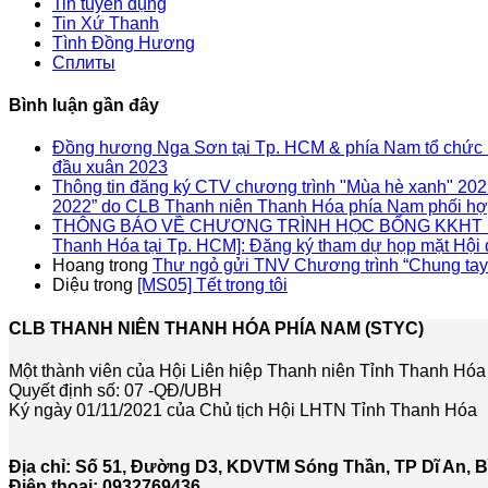
Tin tuyển dụng
Tin Xứ Thanh
Tình Đồng Hương
Сплиты
Bình luận gần đây
Đồng hương Nga Sơn tại Tp. HCM & phía Nam tổ chức 
đầu xuân 2023
Thông tin đăng ký CTV chương trình "Mùa hè xanh"
2022” do CLB Thanh niên Thanh Hóa phía Nam phối hợp
THÔNG BÁO VỀ CHƯƠNG TRÌNH HỌC BỔNG KKHT H
Thanh Hóa tại Tp. HCM]: Đăng ký tham dự họp mặt Hội
Hoang
trong
Thư ngỏ gửi TNV Chương trình “Chung tay
Diệu
trong
[MS05] Tết trong tôi
CLB THANH NIÊN THANH HÓA PHÍA NAM (STYC)
Một thành viên của Hội Liên hiệp Thanh niên Tỉnh Thanh Hóa
Quyết định số: 07 -QĐ/UBH
Ký ngày 01/11/2021 của Chủ tịch Hội LHTN Tỉnh Thanh Hóa
Địa chỉ: Số 51, Đường D3, KDVTM Sóng Thần, TP Dĩ An, 
Điện thoại: 0932769436