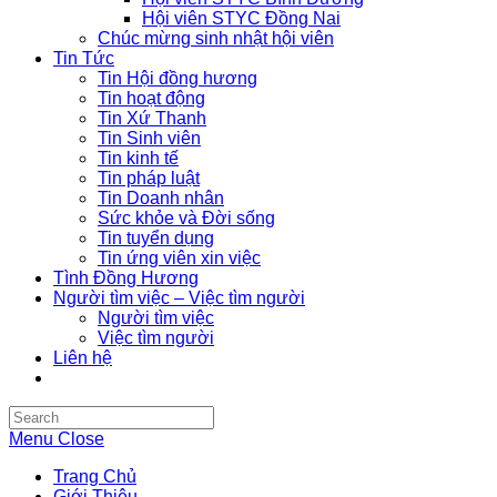
Hội viên STYC Đồng Nai
Chúc mừng sinh nhật hội viên
Tin Tức
Tin Hội đồng hương
Tin hoạt động
Tin Xứ Thanh
Tin Sinh viên
Tin kinh tế
Tin pháp luật
Tin Doanh nhân
Sức khỏe và Đời sống
Tin tuyển dụng
Tin ứng viên xin việc
Tình Đồng Hương
Người tìm việc – Việc tìm người
Người tìm việc
Việc tìm người
Liên hệ
Search
this
Menu
Close
website
Trang Chủ
Giới Thiệu