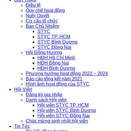
Điều lệ
Quy chế hoạt động
Nghị Quyết
Cơ cấu tổ chức
Ban Chủ Nhiệm
STYC
STYC TP. HCM
STYC Bình Dương
STYC Đồng Nai
Hội Đồng Hương
HĐH Hồ Chí Minh
HĐH Đồng Nai
HĐH Bình Dương
Phương hướng hoạt động 2022 – 2024
Báo cáo tổng kết năm 2021
Hình ảnh hoạt động của STYC
Hội Viên
Đăng ký gia nhập
Danh sách Hội viên
Hội viên STYC TP. HCM
Hội viên STYC Bình Dương
Hội viên STYC Đồng Nai
Chúc mừng sinh nhật hội viên
Tin Tức