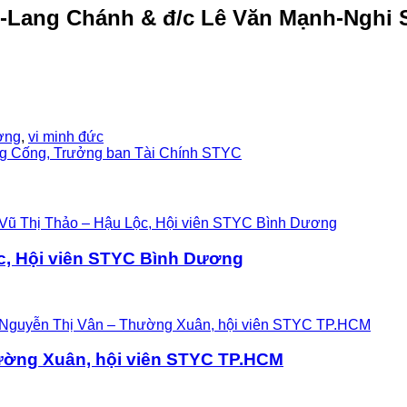
c-Lang Chánh & đ/c Lê Văn Mạnh-Nghi
ơng
,
vi minh đức
ng Cống, Trưởng ban Tài Chính STYC
c, Hội viên STYC Bình Dương
ường Xuân, hội viên STYC TP.HCM