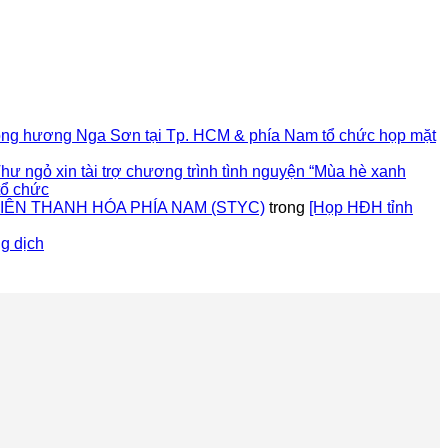
ng hương Nga Sơn tại Tp. HCM & phía Nam tổ chức họp mặt
hư ngỏ xin tài trợ chương trình tình nguyện “Mùa hè xanh
tổ chức
ÊN THANH HÓA PHÍA NAM (STYC)
trong
[Họp HĐH tỉnh
g dịch