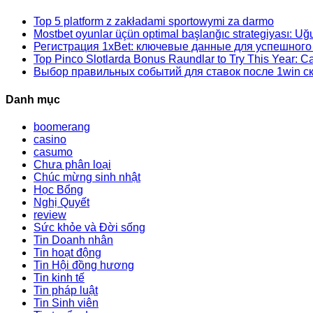
Top 5 platform z zakładami sportowymi za darmo
Mostbet oyunlar üçün optimal başlanğıc strategiyası: Uğu
Регистрация 1xBet: ключевые данные для успешного
Top Pinco Slotlarda Bonus Raundlar to Try This Year: 
Выбор правильных событий для ставок после 1win ск
Danh mục
boomerang
casino
casumo
Chưa phân loại
Chúc mừng sinh nhật
Học Bổng
Nghị Quyết
review
Sức khỏe và Đời sống
Tin Doanh nhân
Tin hoạt động
Tin Hội đồng hương
Tin kinh tế
Tin pháp luật
Tin Sinh viên